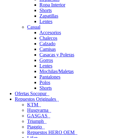
Ropa Interior
Shorts
Zapatillas
Lentes
Casual
Accesorios
Chalecos
Calzado
Camisas
Casacas y Poleras
Gorros
Lentes
Mochilas/Maletas
Pantalones
Polos
Shorts
Ofertas Socopur
Repuestos Originales
KTM
Husqvarna
GASGAS
Triumph
Piaggio
Repuestos HERO OEM
Lifan