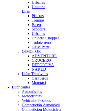
Urbanas
Utilitaria
Lifan
Pisteras
Touring
Paseo
Scooters
Urbanas
Crucero Chopper
Todoterreno
OEM Parts
QJMOTOR
ADVENTURE
CRUCERO
DEPORTIVA
NAKED
Lifan Trimóviles
Cargueros
Mototaxi
Lubricantes
Automóviles
Motocicletas
Vehículos Pesados
Competición Automóvil
Competición Motocicleta