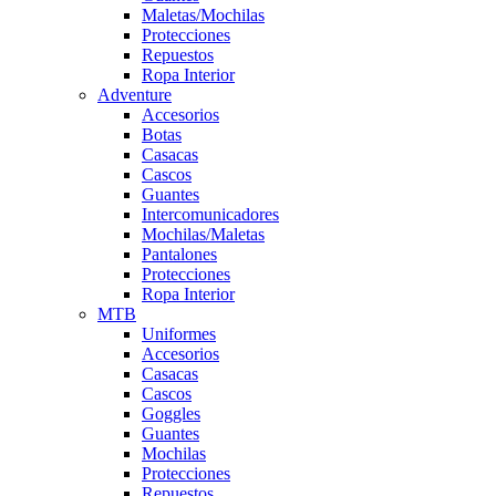
Maletas/Mochilas
Protecciones
Repuestos
Ropa Interior
Adventure
Accesorios
Botas
Casacas
Cascos
Guantes
Intercomunicadores
Mochilas/Maletas
Pantalones
Protecciones
Ropa Interior
MTB
Uniformes
Accesorios
Casacas
Cascos
Goggles
Guantes
Mochilas
Protecciones
Repuestos