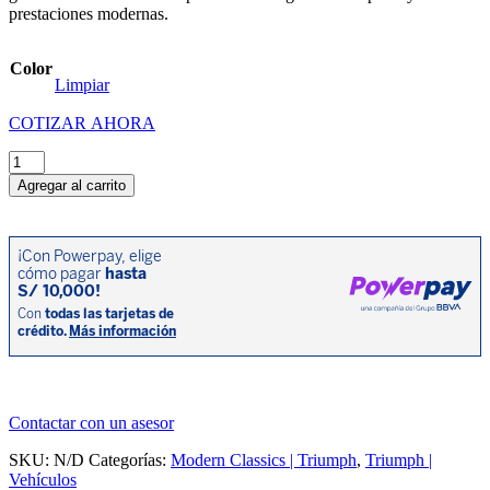
prestaciones modernas.
Color
Limpiar
COTIZAR AHORA
Triumph
Speed
Agregar al carrito
Twin
900
cantidad
Contactar con un asesor
SKU:
N/D
Categorías:
Modern Classics | Triumph
,
Triumph |
Vehículos