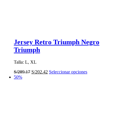
Jersey Retro Triumph Negro
Triumph
Talla: L, XL
El
El
Este
S/
289.17
S/
202.42
Seleccionar opciones
precio
precio
producto
50%
original
actual
tiene
era:
es:
múltiples
S/289.17.
S/202.42.
variantes.
Las
opciones
se
pueden
elegir
en
la