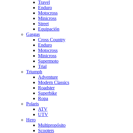
Travel
Enduro
Motocross
Minicross
Street
Equipación
Gasgas
Cross Country
Enduro
Motocross
Minicross
Supermoto
Trial
Triumph
Adventure
Modern Classics
Roadster
Superbike
Ropa
Polaris
ATV
UTV
Hero
Multipropósito
Scooters