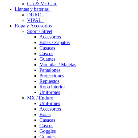
Car & Mc Care
Llantas y baterias
DURO
VIPAL
Ropa y Accesorios
Sport / Street
Accesorios
Botas / Zapatos
Casacas
Cascos
Guantes
Mochilas / Maletas
Pantalones
Protecciones
Repuestos
Ropa interior
Uniformes
MX / Enduro
Uniformes
Accesorios
Botas
Casacas
Cascos
Goggles
Guantes