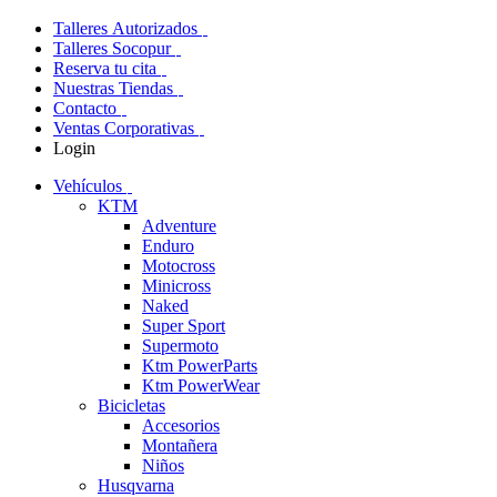
Talleres Autorizados
Talleres Socopur
Reserva tu cita
Nuestras Tiendas
Contacto
Ventas Corporativas
Login
Vehículos
KTM
Adventure
Enduro
Motocross
Minicross
Naked
Super Sport
Supermoto
Ktm PowerParts
Ktm PowerWear
Bicicletas
Accesorios
Montañera
Niños
Husqvarna