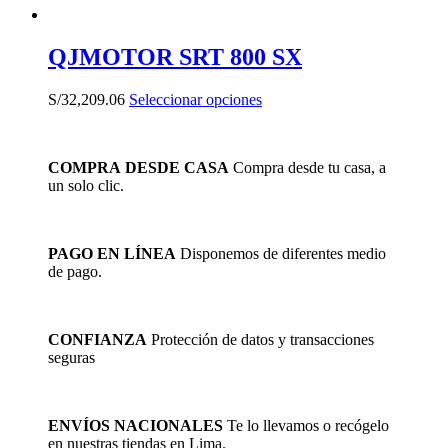
QJMOTOR SRT 800 SX
Este
S/
32,209.06
Seleccionar opciones
producto
tiene
múltiples
COMPRA DESDE CASA
Compra desde tu casa, a
variantes.
un solo clic.
Las
opciones
se
pueden
PAGO EN LÍNEA
Disponemos de diferentes medio
elegir
de pago.
en
la
página
de
CONFIANZA
Protección de datos y transacciones
producto
seguras
ENVÍOS NACIONALES
Te lo llevamos o recógelo
en nuestras tiendas en Lima.