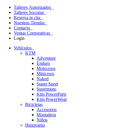
Talleres Autorizados
Talleres Socopur
Reserva tu cita
Nuestras Tiendas
Contacto
Ventas Corporativas
Login
Vehículos
KTM
Adventure
Enduro
Motocross
Minicross
Naked
Super Sport
Supermoto
Ktm PowerParts
Ktm PowerWear
Bicicletas
Accesorios
Montañera
Niños
Husqvarna