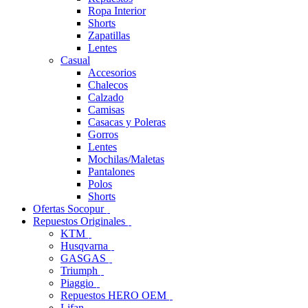
Ropa Interior
Shorts
Zapatillas
Lentes
Casual
Accesorios
Chalecos
Calzado
Camisas
Casacas y Poleras
Gorros
Lentes
Mochilas/Maletas
Pantalones
Polos
Shorts
Ofertas Socopur
Repuestos Originales
KTM
Husqvarna
GASGAS
Triumph
Piaggio
Repuestos HERO OEM
Lifan