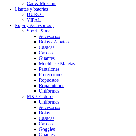
Car & Mc Care
Llantas y baterias
DURO
VIPAL
Ropa y Accesorios
Sport / Street
Accesorios
Botas / Zapatos
Casacas
Cascos
Guantes
Mochilas / Maletas
Pantalones
Protecciones
Repuestos
Ropa interior
Uniformes
MX / Enduro
Uniformes
Accesorios
Botas
Casacas
Cascos
Goggles
Guantes