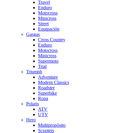
Travel
Enduro
Motocross
Minicross
Street
Equipación
Gasgas
Cross Country
Enduro
Motocross
Minicross
Supermoto
Trial
Triumph
Adventure
Modern Classics
Roadster
Superbike
Ropa
Polaris
ATV
UTV
Hero
Multipropósito
Scooters