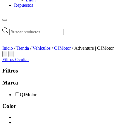
Repuestos
Búsqueda
de
productos
Inicio
/
Tienda
/
Vehículos
/
QJMotor
/ Adventure | QJMotor
Filtros
Ocultar
Filtros
Marca
QJMotor
Color