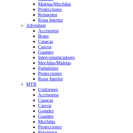
Maletas/Mochilas
Protecciones
Repuestos
Ropa Interior
Adventure
Accesorios
Botas
Casacas
Cascos
Guantes
Intercomunicadores
Mochilas/Maletas
Pantalones
Protecciones
Ropa Interior
MTB
Uniformes
Accesorios
Casacas
Cascos
Goggles
Guantes
Mochilas
Protecciones
Repuestos