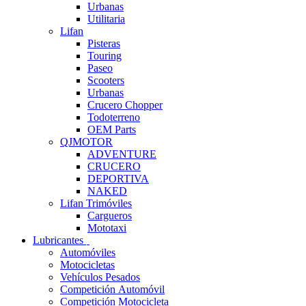
Urbanas
Utilitaria
Lifan
Pisteras
Touring
Paseo
Scooters
Urbanas
Crucero Chopper
Todoterreno
OEM Parts
QJMOTOR
ADVENTURE
CRUCERO
DEPORTIVA
NAKED
Lifan Trimóviles
Cargueros
Mototaxi
Lubricantes
Automóviles
Motocicletas
Vehículos Pesados
Competición Automóvil
Competición Motocicleta