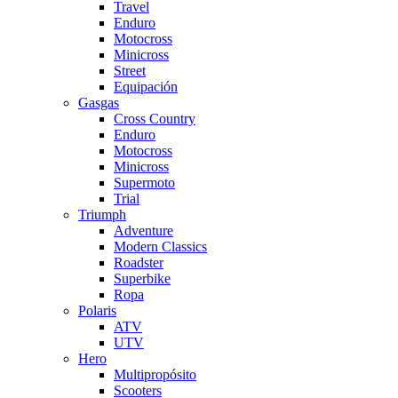
Travel
Enduro
Motocross
Minicross
Street
Equipación
Gasgas
Cross Country
Enduro
Motocross
Minicross
Supermoto
Trial
Triumph
Adventure
Modern Classics
Roadster
Superbike
Ropa
Polaris
ATV
UTV
Hero
Multipropósito
Scooters