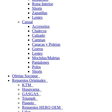
Ropa Interior
Shorts
Zapatillas
Lentes
Casual
Accesorios
Chalecos
Calzado
Camisas
Casacas y Poleras
Gorros
Lentes
Mochilas/Maletas
Pantalones
Polos
Shorts
Ofertas Socopur
Repuestos Originales
KTM
Husqvarna
GASGAS
Triumph
Piaggio
Repuestos HERO OEM
Lifan