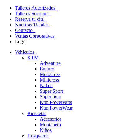
Talleres Autorizados
Talleres Socopur
Reserva tu cita
Nuestras Tiendas
Contacto
Ventas Corporativas
Login
Vehículos
KTM
Adventure
Enduro
Motocross
Minicross
Naked
Super Sport
Supermoto
Ktm PowerParts
Ktm PowerWear
Bicicletas
Accesorios
Montañera
Niños
Husqvarna