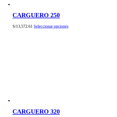
CARGUERO 250
Este
S/
13,572.61
Seleccionar opciones
producto
tiene
múltiples
variantes.
Las
opciones
se
pueden
elegir
en
la
página
de
producto
CARGUERO 320