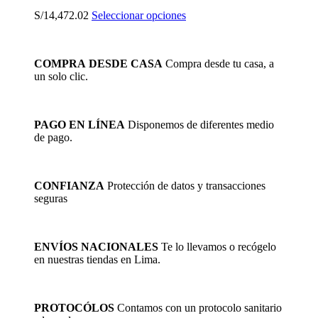
Este
S/
14,472.02
Seleccionar opciones
producto
tiene
múltiples
COMPRA DESDE CASA
Compra desde tu casa, a
variantes.
un solo clic.
Las
opciones
se
pueden
PAGO EN LÍNEA
Disponemos de diferentes medio
elegir
de pago.
en
la
página
de
CONFIANZA
Protección de datos y transacciones
producto
seguras
ENVÍOS NACIONALES
Te lo llevamos o recógelo
en nuestras tiendas en Lima.
PROTOCÓLOS
Contamos con un protocolo sanitario