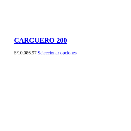
CARGUERO 200
Este
S/
10,086.97
Seleccionar opciones
producto
tiene
múltiples
variantes.
Las
opciones
se
pueden
elegir
en
la
página
de
producto