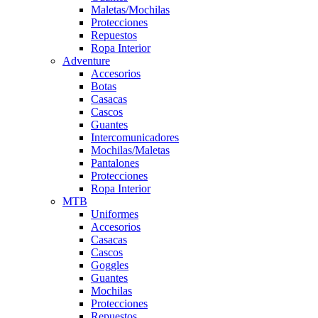
Maletas/Mochilas
Protecciones
Repuestos
Ropa Interior
Adventure
Accesorios
Botas
Casacas
Cascos
Guantes
Intercomunicadores
Mochilas/Maletas
Pantalones
Protecciones
Ropa Interior
MTB
Uniformes
Accesorios
Casacas
Cascos
Goggles
Guantes
Mochilas
Protecciones
Repuestos