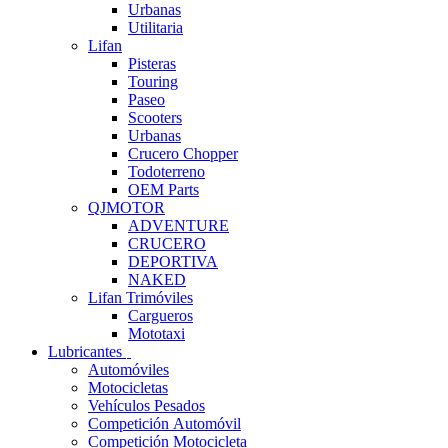
Urbanas
Utilitaria
Lifan
Pisteras
Touring
Paseo
Scooters
Urbanas
Crucero Chopper
Todoterreno
OEM Parts
QJMOTOR
ADVENTURE
CRUCERO
DEPORTIVA
NAKED
Lifan Trimóviles
Cargueros
Mototaxi
Lubricantes
Automóviles
Motocicletas
Vehículos Pesados
Competición Automóvil
Competición Motocicleta