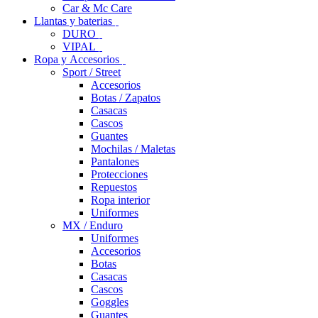
Car & Mc Care
Llantas y baterias
DURO
VIPAL
Ropa y Accesorios
Sport / Street
Accesorios
Botas / Zapatos
Casacas
Cascos
Guantes
Mochilas / Maletas
Pantalones
Protecciones
Repuestos
Ropa interior
Uniformes
MX / Enduro
Uniformes
Accesorios
Botas
Casacas
Cascos
Goggles
Guantes