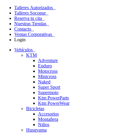
Talleres Autorizados
Talleres Socopur
Reserva tu cita
Nuestras Tiendas
Contacto
Ventas Corporativas
Login
Vehículos
KTM
Adventure
Enduro
Motocross
Minicross
Naked
Super Sport
Supermoto
Ktm PowerParts
Ktm PowerWear
Bicicletas
Accesorios
Montañera
Niños
Husqvarna