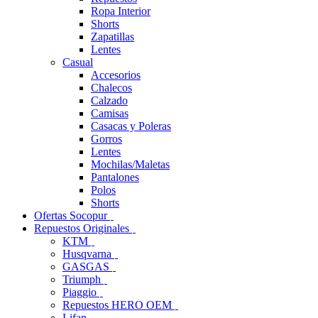
Ropa Interior
Shorts
Zapatillas
Lentes
Casual
Accesorios
Chalecos
Calzado
Camisas
Casacas y Poleras
Gorros
Lentes
Mochilas/Maletas
Pantalones
Polos
Shorts
Ofertas Socopur
Repuestos Originales
KTM
Husqvarna
GASGAS
Triumph
Piaggio
Repuestos HERO OEM
Lifan