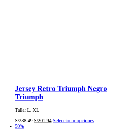
Jersey Retro Triumph Negro
Triumph
Talla: L, XL
El
El
Este
S/
288.49
S/
201.94
Seleccionar opciones
precio
precio
producto
50%
original
actual
tiene
era:
es:
múltiples