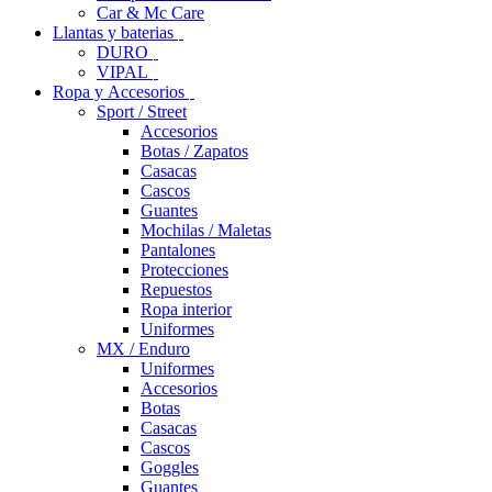
Car & Mc Care
Llantas y baterias
DURO
VIPAL
Ropa y Accesorios
Sport / Street
Accesorios
Botas / Zapatos
Casacas
Cascos
Guantes
Mochilas / Maletas
Pantalones
Protecciones
Repuestos
Ropa interior
Uniformes
MX / Enduro
Uniformes
Accesorios
Botas
Casacas
Cascos
Goggles
Guantes