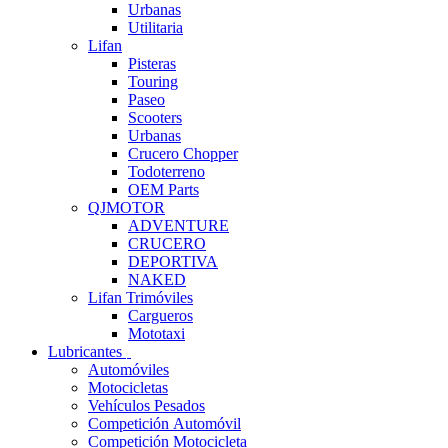
Urbanas
Utilitaria
Lifan
Pisteras
Touring
Paseo
Scooters
Urbanas
Crucero Chopper
Todoterreno
OEM Parts
QJMOTOR
ADVENTURE
CRUCERO
DEPORTIVA
NAKED
Lifan Trimóviles
Cargueros
Mototaxi
Lubricantes
Automóviles
Motocicletas
Vehículos Pesados
Competición Automóvil
Competición Motocicleta