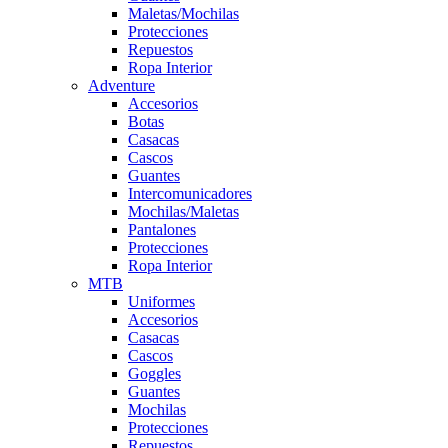
Maletas/Mochilas
Protecciones
Repuestos
Ropa Interior
Adventure
Accesorios
Botas
Casacas
Cascos
Guantes
Intercomunicadores
Mochilas/Maletas
Pantalones
Protecciones
Ropa Interior
MTB
Uniformes
Accesorios
Casacas
Cascos
Goggles
Guantes
Mochilas
Protecciones
Repuestos