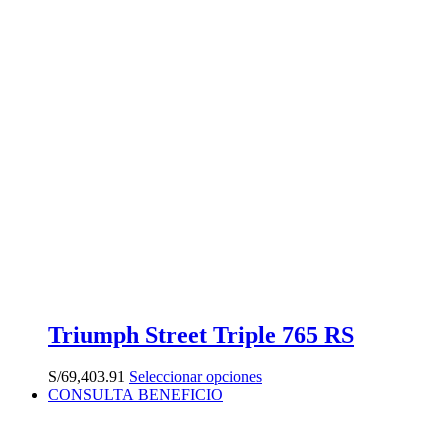
Las
opciones
se
pueden
elegir
en
la
página
de
producto
Triumph Street Triple 765 RS
Este
S/
69,403.91
Seleccionar opciones
producto
CONSULTA BENEFICIO
tiene
múltiples
variantes.