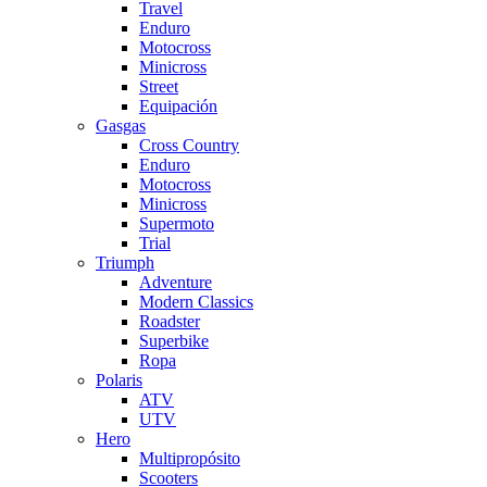
Travel
Enduro
Motocross
Minicross
Street
Equipación
Gasgas
Cross Country
Enduro
Motocross
Minicross
Supermoto
Trial
Triumph
Adventure
Modern Classics
Roadster
Superbike
Ropa
Polaris
ATV
UTV
Hero
Multipropósito
Scooters