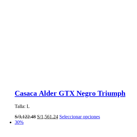
Casaca Alder GTX Negro Triumph
Talla: L
El
El
Este
S/
3,122.48
S/
1,561.24
Seleccionar opciones
precio
precio
producto
30%
original
actual
tiene
era:
es:
múltiples