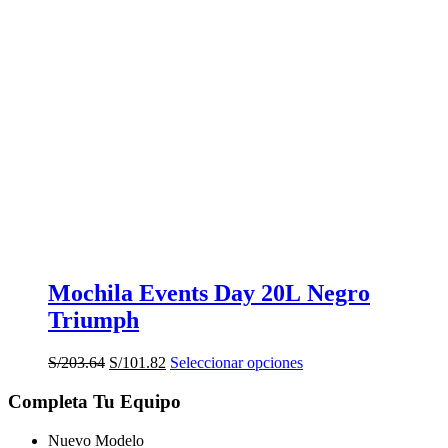
Mochila Events Day 20L Negro
Triumph
El
El
Este
S/
203.64
S/
101.82
Seleccionar opciones
precio
precio
producto
original
actual
tiene
Completa Tu Equipo
era:
es:
múltiples
S/203.64.
S/101.82.
variantes.
Nuevo Modelo