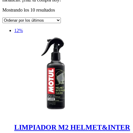
Ordenado
Mostrando los 10 resultados
por
los
últimos
12%
LIMPIADOR M2 HELMET&INTER