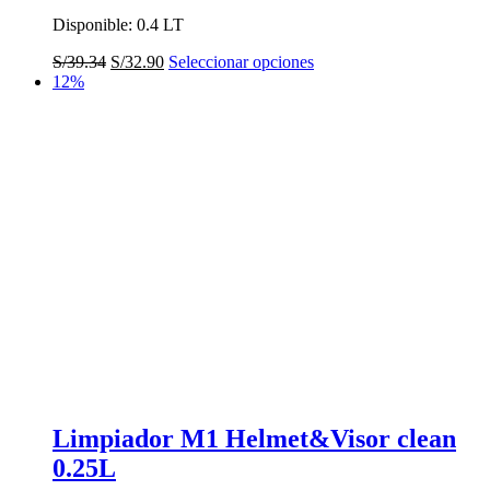
Disponible: 0.4 LT
El
El
Este
S/
39.34
S/
32.90
Seleccionar opciones
precio
precio
producto
12%
original
actual
tiene
era:
es:
múltiples
S/39.34.
S/32.90.
variantes.
Las
opciones
se
pueden
elegir
en
la
página
de
producto
Limpiador M1 Helmet&Visor clean
0.25L