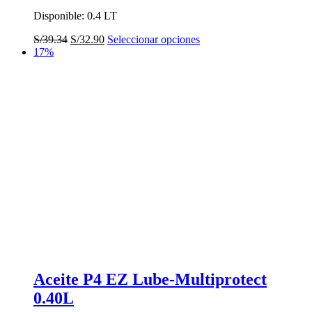
Disponible: 0.4 LT
El
El
Este
S/
39.34
S/
32.90
Seleccionar opciones
precio
precio
producto
17%
original
actual
tiene
era:
es:
múltiples
S/39.34.
S/32.90.
variantes.
Las
opciones
se
pueden
elegir
en
la
página
de
producto
Aceite P4 EZ Lube-Multiprotect
0.40L