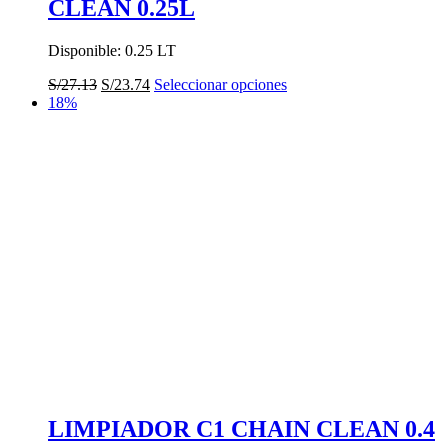
CLEAN 0.25L
Disponible: 0.25 LT
El
El
Este
S/
27.13
S/
23.74
Seleccionar opciones
precio
precio
producto
18%
original
actual
tiene
era:
es:
múltiples
S/27.13.
S/23.74.
variantes.
Las
opciones
se
pueden
elegir
en
la
página
de
producto
LIMPIADOR C1 CHAIN CLEAN 0.4