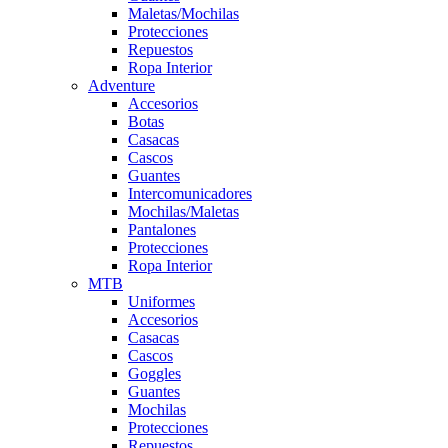
Maletas/Mochilas
Protecciones
Repuestos
Ropa Interior
Adventure
Accesorios
Botas
Casacas
Cascos
Guantes
Intercomunicadores
Mochilas/Maletas
Pantalones
Protecciones
Ropa Interior
MTB
Uniformes
Accesorios
Casacas
Cascos
Goggles
Guantes
Mochilas
Protecciones
Repuestos