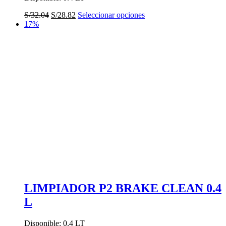
El
El
Este
S/
32.04
S/
28.82
Seleccionar opciones
precio
precio
producto
17%
original
actual
tiene
era:
es:
múltiples
S/32.04.
S/28.82.
variantes.
Las
opciones
se
pueden
elegir
en
la
página
de
producto
LIMPIADOR P2 BRAKE CLEAN 0.4
L
Disponible: 0.4 LT