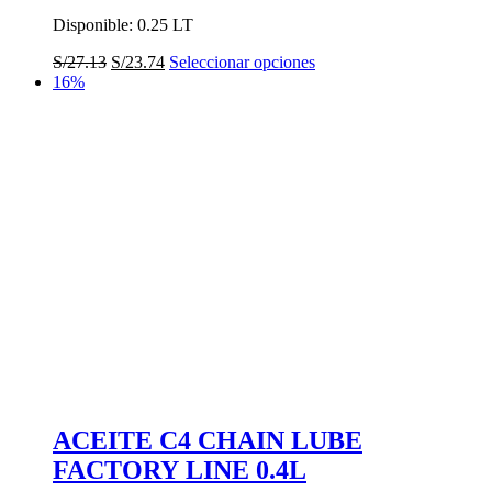
Disponible: 0.25 LT
El
El
Este
S/
27.13
S/
23.74
Seleccionar opciones
precio
precio
producto
16%
original
actual
tiene
era:
es:
múltiples
S/27.13.
S/23.74.
variantes.
Las
opciones
se
pueden
elegir
en
la
página
de
producto
ACEITE C4 CHAIN LUBE
FACTORY LINE 0.4L