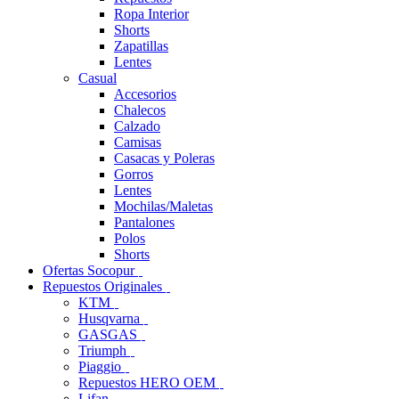
Ropa Interior
Shorts
Zapatillas
Lentes
Casual
Accesorios
Chalecos
Calzado
Camisas
Casacas y Poleras
Gorros
Lentes
Mochilas/Maletas
Pantalones
Polos
Shorts
Ofertas Socopur
Repuestos Originales
KTM
Husqvarna
GASGAS
Triumph
Piaggio
Repuestos HERO OEM
Lifan