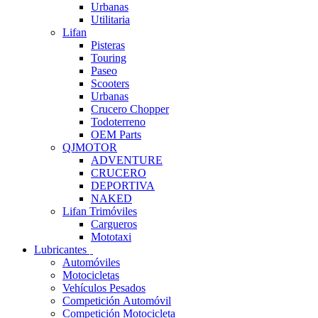
Urbanas
Utilitaria
Lifan
Pisteras
Touring
Paseo
Scooters
Urbanas
Crucero Chopper
Todoterreno
OEM Parts
QJMOTOR
ADVENTURE
CRUCERO
DEPORTIVA
NAKED
Lifan Trimóviles
Cargueros
Mototaxi
Lubricantes
Automóviles
Motocicletas
Vehículos Pesados
Competición Automóvil
Competición Motocicleta