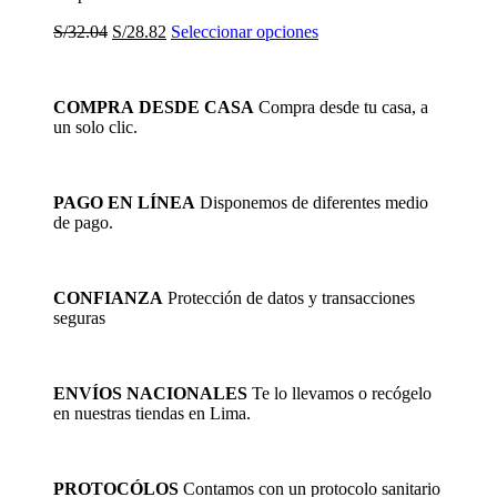
El
El
Este
S/
32.04
S/
28.82
Seleccionar opciones
precio
precio
producto
original
actual
tiene
era:
es:
múltiples
COMPRA DESDE CASA
Compra desde tu casa, a
S/32.04.
S/28.82.
variantes.
un solo clic.
Las
opciones
se
pueden
PAGO EN LÍNEA
Disponemos de diferentes medio
elegir
de pago.
en
la
página
de
CONFIANZA
Protección de datos y transacciones
producto
seguras
ENVÍOS NACIONALES
Te lo llevamos o recógelo
en nuestras tiendas en Lima.
PROTOCÓLOS
Contamos con un protocolo sanitario