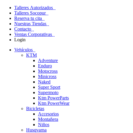
Talleres Autorizados
Talleres Socopur
Reserva tu cita
Nuestras Tiendas
Contacto
Ventas Corporativas
Login
Vehículos
KTM
Adventure
Enduro
Motocross
Minicross
Naked
Super Sport
Supermoto
Ktm PowerParts
Ktm PowerWear
Bicicletas
Accesorios
Montañera
Niños
Husqvarna