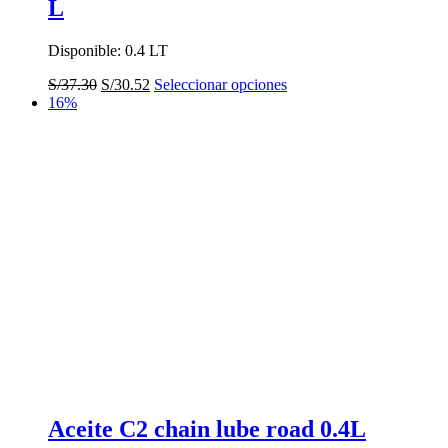
L
Disponible: 0.4 LT
El
El
Este
S/
37.30
S/
30.52
Seleccionar opciones
precio
precio
producto
16%
original
actual
tiene
era:
es:
múltiples
S/37.30.
S/30.52.
variantes.
Las
opciones
se
pueden
elegir
en
la
página
de
producto
Aceite C2 chain lube road 0.4L