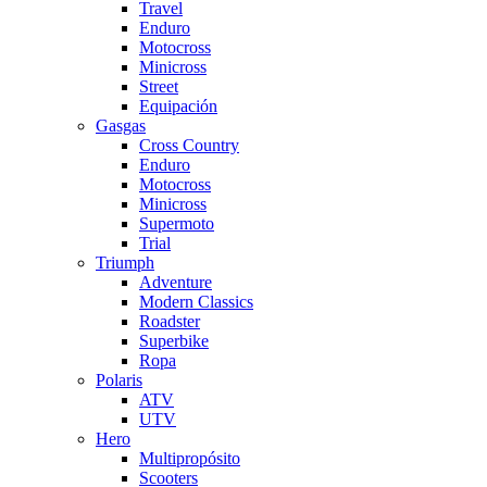
Travel
Enduro
Motocross
Minicross
Street
Equipación
Gasgas
Cross Country
Enduro
Motocross
Minicross
Supermoto
Trial
Triumph
Adventure
Modern Classics
Roadster
Superbike
Ropa
Polaris
ATV
UTV
Hero
Multipropósito
Scooters