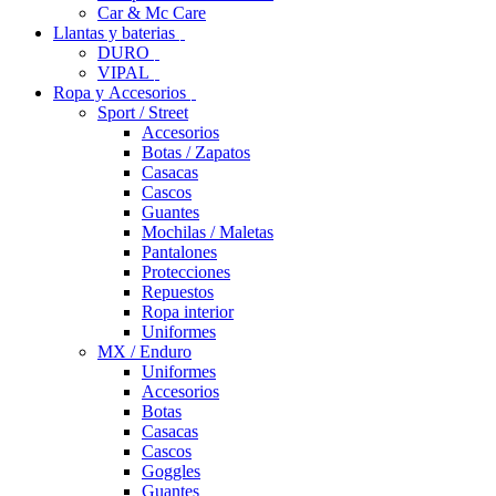
Car & Mc Care
Llantas y baterias
DURO
VIPAL
Ropa y Accesorios
Sport / Street
Accesorios
Botas / Zapatos
Casacas
Cascos
Guantes
Mochilas / Maletas
Pantalones
Protecciones
Repuestos
Ropa interior
Uniformes
MX / Enduro
Uniformes
Accesorios
Botas
Casacas
Cascos
Goggles
Guantes