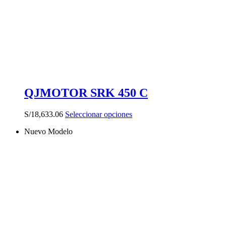
la
página
de
producto
QJMOTOR SRK 450 C
Este
S/
18,633.06
Seleccionar opciones
producto
Nuevo Modelo
tiene
múltiples
variantes.
Las
opciones
se
pueden
elegir
en
la
página