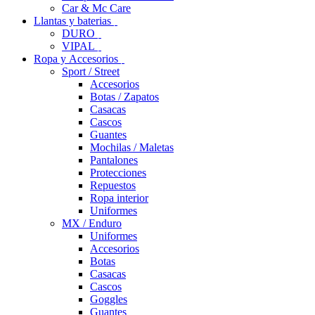
Car & Mc Care
Llantas y baterias
DURO
VIPAL
Ropa y Accesorios
Sport / Street
Accesorios
Botas / Zapatos
Casacas
Cascos
Guantes
Mochilas / Maletas
Pantalones
Protecciones
Repuestos
Ropa interior
Uniformes
MX / Enduro
Uniformes
Accesorios
Botas
Casacas
Cascos
Goggles
Guantes