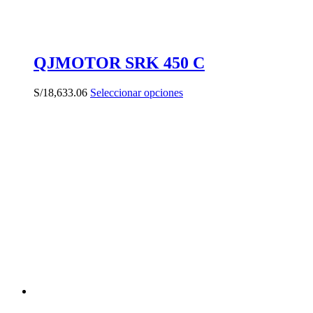
QJMOTOR SRK 450 C
Este
S/
18,633.06
Seleccionar opciones
producto
tiene
múltiples
variantes.
Las
opciones
se
pueden
elegir
en
la
página
de
producto