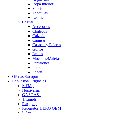
Ropa Interior
Shorts
Zapatillas
Lentes
Casual
Accesorios
Chalecos
Calzado
Camisas
Casacas y Poleras
Gorros
Lentes
Mochilas/Maletas
Pantalones
Polos
Shorts
Ofertas Socopur
Repuestos Originales
KTM
Husqvarna
GASGAS
Triumph
Piaggio
Repuestos HERO OEM
Lifan