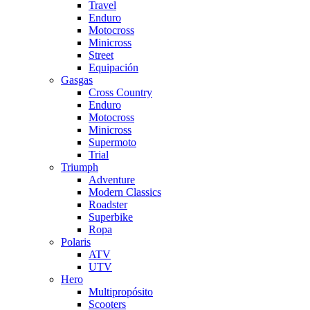
Travel
Enduro
Motocross
Minicross
Street
Equipación
Gasgas
Cross Country
Enduro
Motocross
Minicross
Supermoto
Trial
Triumph
Adventure
Modern Classics
Roadster
Superbike
Ropa
Polaris
ATV
UTV
Hero
Multipropósito
Scooters