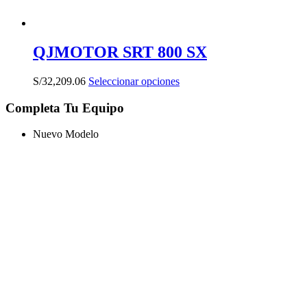
producto
QJMOTOR SRT 800 SX
Este
S/
32,209.06
Seleccionar opciones
producto
tiene
Completa Tu Equipo
múltiples
variantes.
Nuevo Modelo
Las
opciones
se
pueden
elegir
en
la
página
de
producto