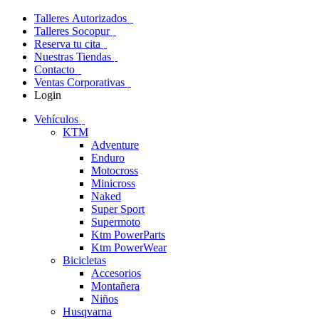
Talleres Autorizados
Talleres Socopur
Reserva tu cita
Nuestras Tiendas
Contacto
Ventas Corporativas
Login
Vehículos
KTM
Adventure
Enduro
Motocross
Minicross
Naked
Super Sport
Supermoto
Ktm PowerParts
Ktm PowerWear
Bicicletas
Accesorios
Montañera
Niños
Husqvarna