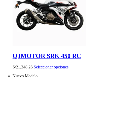
QJMOTOR SRK 450 RC
Este
S/
21,348.26
Seleccionar opciones
producto
Nuevo Modelo
tiene
múltiples
variantes.
Las
opciones
se
pueden
elegir
en