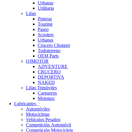
Urbanas
Utilitaria
Lifan
Pisteras
Touring
Paseo
Scooters
Urbanas
Crucero Chopper
Todoterreno
OEM Parts
QJMOTOR
ADVENTURE
CRUCERO
DEPORTIVA
NAKED
Lifan Trimóviles
Cargueros
Mototaxi
Lubricantes
Automóviles
Motocicletas
Vehículos Pesados
Competición Automóvil
Competición Motocicleta