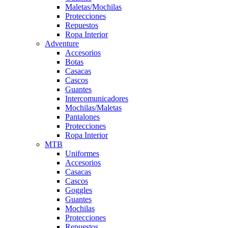
Maletas/Mochilas
Protecciones
Repuestos
Ropa Interior
Adventure
Accesorios
Botas
Casacas
Cascos
Guantes
Intercomunicadores
Mochilas/Maletas
Pantalones
Protecciones
Ropa Interior
MTB
Uniformes
Accesorios
Casacas
Cascos
Goggles
Guantes
Mochilas
Protecciones
Repuestos