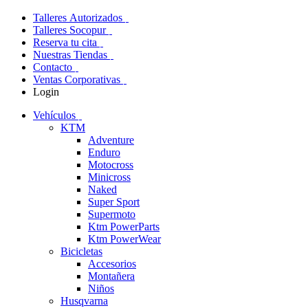
Talleres Autorizados
Talleres Socopur
Reserva tu cita
Nuestras Tiendas
Contacto
Ventas Corporativas
Login
Vehículos
KTM
Adventure
Enduro
Motocross
Minicross
Naked
Super Sport
Supermoto
Ktm PowerParts
Ktm PowerWear
Bicicletas
Accesorios
Montañera
Niños
Husqvarna