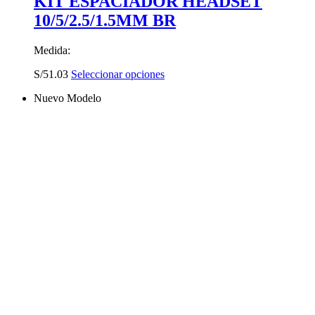
KIT ESPACIADOR HEADSET
10/5/2.5/1.5MM BR
Medida:
Este
S/
51.03
Seleccionar opciones
producto
Nuevo Modelo
tiene
múltiples
variantes.
Las
opciones
se
pueden
elegir
en
la
página
de
producto