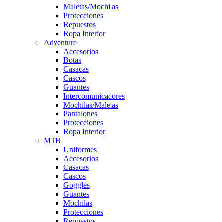
Maletas/Mochilas
Protecciones
Repuestos
Ropa Interior
Adventure
Accesorios
Botas
Casacas
Cascos
Guantes
Intercomunicadores
Mochilas/Maletas
Pantalones
Protecciones
Ropa Interior
MTB
Uniformes
Accesorios
Casacas
Cascos
Goggles
Guantes
Mochilas
Protecciones
Repuestos