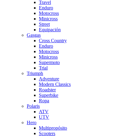
Travel
Enduro
Motocross
Minicross
Street
Equipación
Gasgas
Cross Country
Enduro
Motocross
Minicross
Supermoto
Trial
Triumph
Adventure
Modern Classics
Roadster
Superbike
Ropa
Polaris
ATV
UTV
Hero
Multipropósito
Scooters