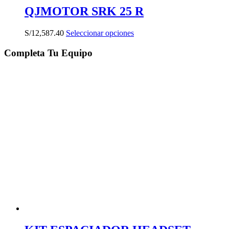
QJMOTOR SRK 25 R
Este
S/
12,587.40
Seleccionar opciones
producto
tiene
Completa Tu Equipo
múltiples
variantes.
Las
opciones
se
pueden
elegir
en
la
página
de
producto