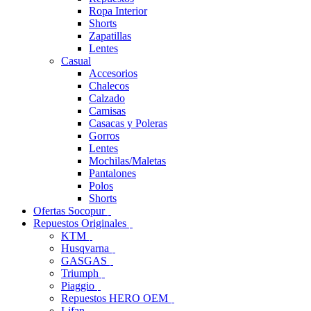
Ropa Interior
Shorts
Zapatillas
Lentes
Casual
Accesorios
Chalecos
Calzado
Camisas
Casacas y Poleras
Gorros
Lentes
Mochilas/Maletas
Pantalones
Polos
Shorts
Ofertas Socopur
Repuestos Originales
KTM
Husqvarna
GASGAS
Triumph
Piaggio
Repuestos HERO OEM
Lifan