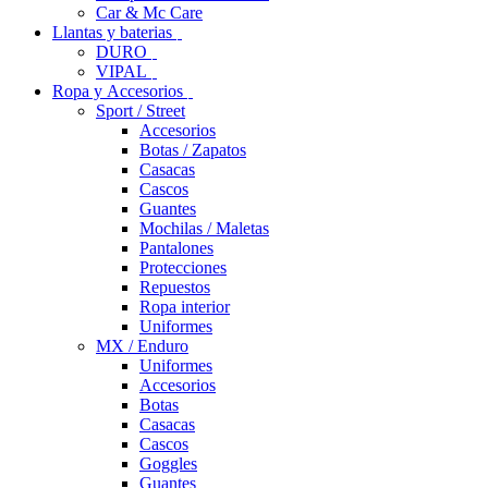
Car & Mc Care
Llantas y baterias
DURO
VIPAL
Ropa y Accesorios
Sport / Street
Accesorios
Botas / Zapatos
Casacas
Cascos
Guantes
Mochilas / Maletas
Pantalones
Protecciones
Repuestos
Ropa interior
Uniformes
MX / Enduro
Uniformes
Accesorios
Botas
Casacas
Cascos
Goggles
Guantes