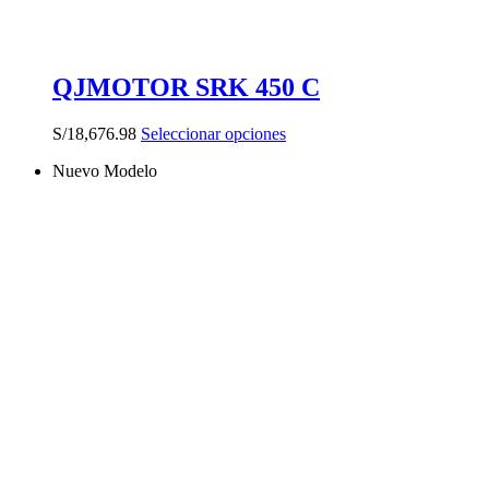
QJMOTOR SRK 450 C
Este
S/
18,676.98
Seleccionar opciones
producto
Nuevo Modelo
tiene
múltiples
variantes.
Las
opciones
se
pueden
elegir
en
la
página
de
producto