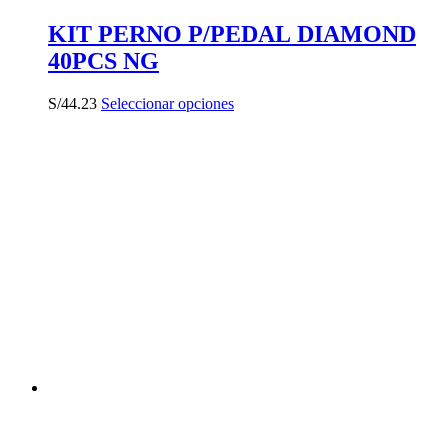
KIT PERNO P/PEDAL DIAMOND
40PCS NG
Este
S/
44.23
Seleccionar opciones
producto
tiene
múltiples
variantes.
Las
opciones
se
pueden
elegir
en
la
página
de
producto