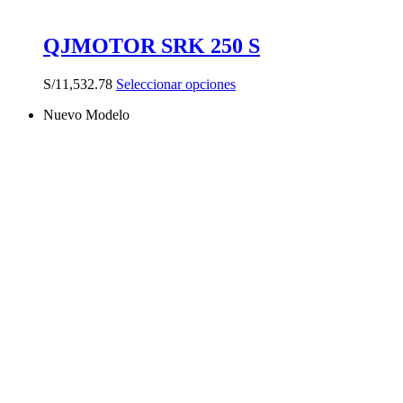
QJMOTOR SRK 250 S
Este
S/
11,532.78
Seleccionar opciones
producto
Nuevo Modelo
tiene
múltiples
variantes.
Las
opciones
se
pueden
elegir
en
la
página
de
producto