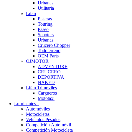
Urbanas
Utilitaria
Lifan
Pisteras
Touring
Paseo
Scooters
Urbanas
Crucero Chopper
Todoterreno
OEM Parts
QJMOTOR
ADVENTURE
CRUCERO
DEPORTIVA
NAKED
Lifan Trimóviles
Cargueros
Mototaxi
Lubricantes
Automóviles
Motocicletas
Vehículos Pesados
Competición Automóvil
Competición Motocicleta