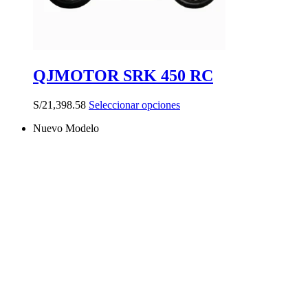
QJMOTOR SRK 450 RC
Este
S/
21,398.58
Seleccionar opciones
producto
Nuevo Modelo
tiene
múltiples
variantes.
Las
opciones
se
pueden
elegir
en
la
página
de
producto