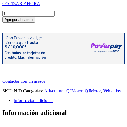
COTIZAR AHORA
QJMOTOR
SRT
Agregar al carrito
800
SX
cantidad
Contactar con un asesor
SKU:
N/D
Categorías:
Adventure | QJMotor
,
QJMotor
,
Vehículos
Información adicional
Información adicional