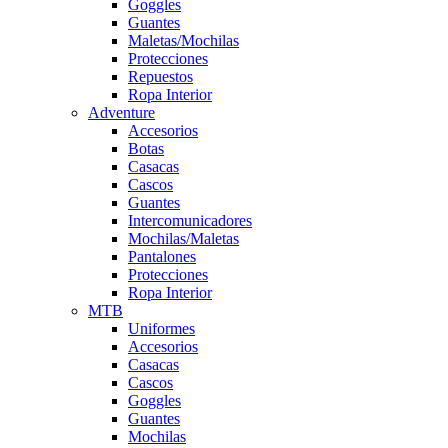
Goggles
Guantes
Maletas/Mochilas
Protecciones
Repuestos
Ropa Interior
Adventure
Accesorios
Botas
Casacas
Cascos
Guantes
Intercomunicadores
Mochilas/Maletas
Pantalones
Protecciones
Ropa Interior
MTB
Uniformes
Accesorios
Casacas
Cascos
Goggles
Guantes
Mochilas