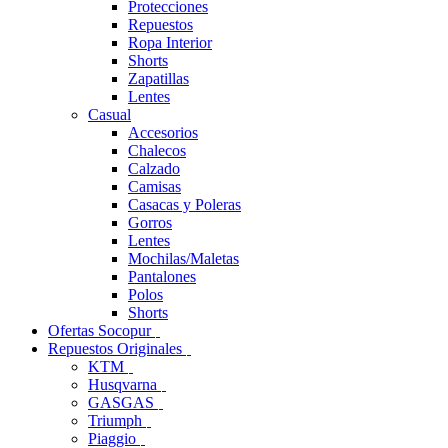
Protecciones
Repuestos
Ropa Interior
Shorts
Zapatillas
Lentes
Casual
Accesorios
Chalecos
Calzado
Camisas
Casacas y Poleras
Gorros
Lentes
Mochilas/Maletas
Pantalones
Polos
Shorts
Ofertas Socopur
Repuestos Originales
KTM
Husqvarna
GASGAS
Triumph
Piaggio