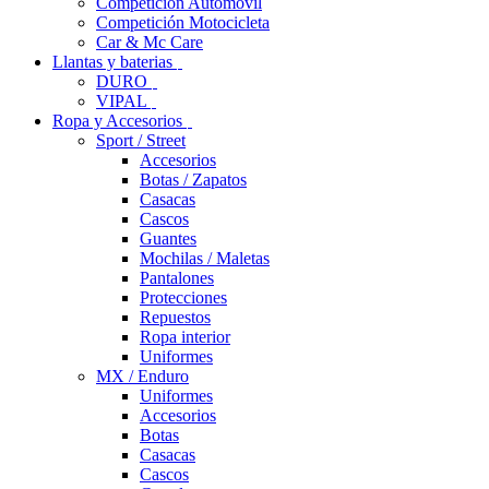
Competición Automóvil
Competición Motocicleta
Car & Mc Care
Llantas y baterias
DURO
VIPAL
Ropa y Accesorios
Sport / Street
Accesorios
Botas / Zapatos
Casacas
Cascos
Guantes
Mochilas / Maletas
Pantalones
Protecciones
Repuestos
Ropa interior
Uniformes
MX / Enduro
Uniformes
Accesorios
Botas
Casacas
Cascos