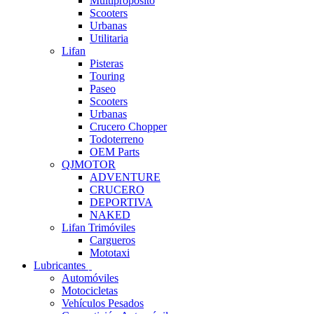
Multipropósito
Scooters
Urbanas
Utilitaria
Lifan
Pisteras
Touring
Paseo
Scooters
Urbanas
Crucero Chopper
Todoterreno
OEM Parts
QJMOTOR
ADVENTURE
CRUCERO
DEPORTIVA
NAKED
Lifan Trimóviles
Cargueros
Mototaxi
Lubricantes
Automóviles
Motocicletas
Vehículos Pesados