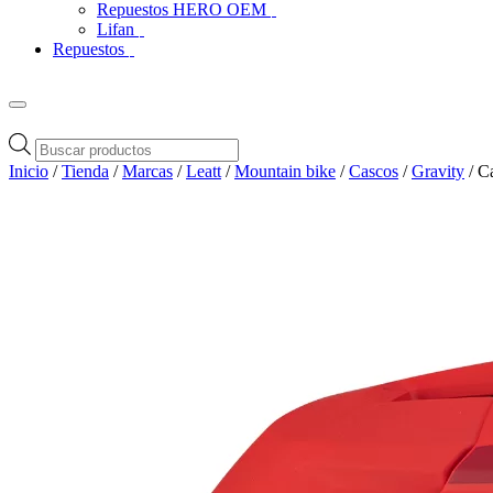
Repuestos HERO OEM
Lifan
Repuestos
Búsqueda
de
Inicio
/
Tienda
/
Marcas
/
Leatt
/
Mountain bike
/
Cascos
/
Gravity
/ C
productos
Zoom