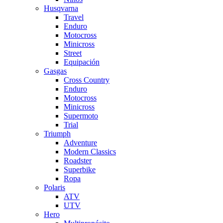
Husqvarna
Travel
Enduro
Motocross
Minicross
Street
Equipación
Gasgas
Cross Country
Enduro
Motocross
Minicross
Supermoto
Trial
Triumph
Adventure
Modern Classics
Roadster
Superbike
Ropa
Polaris
ATV
UTV
Hero