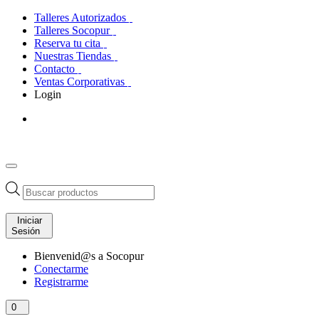
Talleres Autorizados
Talleres Socopur
Reserva tu cita
Nuestras Tiendas
Contacto
Ventas Corporativas
Login
Búsqueda
de
productos
Iniciar
Sesión
Bienvenid@s a Socopur
Conectarme
Registrarme
0