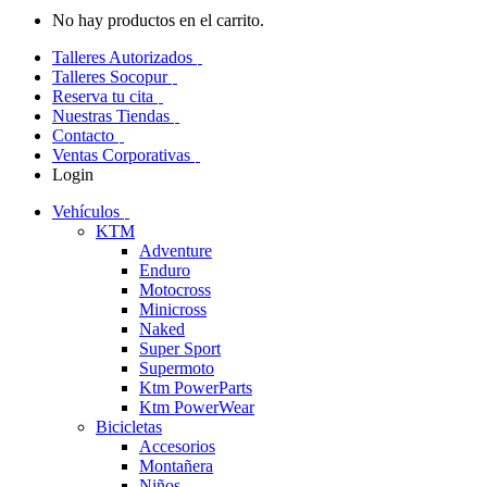
No hay productos en el carrito.
Talleres Autorizados
Talleres Socopur
Reserva tu cita
Nuestras Tiendas
Contacto
Ventas Corporativas
Login
Vehículos
KTM
Adventure
Enduro
Motocross
Minicross
Naked
Super Sport
Supermoto
Ktm PowerParts
Ktm PowerWear
Bicicletas
Accesorios
Montañera
Niños