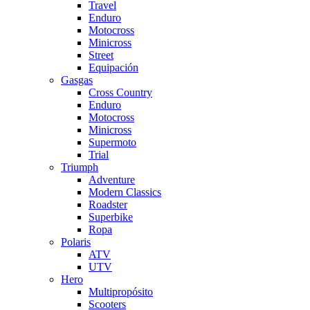
Travel
Enduro
Motocross
Minicross
Street
Equipación
Gasgas
Cross Country
Enduro
Motocross
Minicross
Supermoto
Trial
Triumph
Adventure
Modern Classics
Roadster
Superbike
Ropa
Polaris
ATV
UTV
Hero
Multipropósito
Scooters