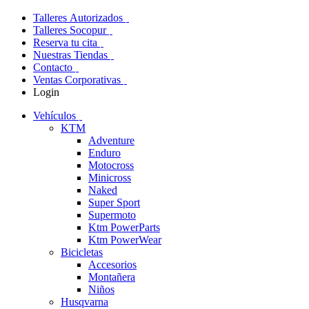
Talleres Autorizados
Talleres Socopur
Reserva tu cita
Nuestras Tiendas
Contacto
Ventas Corporativas
Login
Vehículos
KTM
Adventure
Enduro
Motocross
Minicross
Naked
Super Sport
Supermoto
Ktm PowerParts
Ktm PowerWear
Bicicletas
Accesorios
Montañera
Niños
Husqvarna