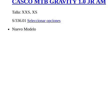
CASCO MTB GRAVITY 1.0 JR AM
Talla: XXS, XS
Este
S/
336.01
Seleccionar opciones
producto
Nuevo Modelo
tiene
múltiples
variantes.
Las
opciones
se
pueden
elegir
en
la
página
de
producto