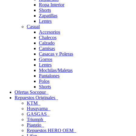
Ropa Interior
Shorts
Zapatillas
Lentes
Casual
Accesorios
Chalecos
Calzado
Camisas
Casacas y Poleras
Gorros
Lentes
Mochilas/Maletas
Pantalones
Polos
Shorts
Ofertas Socopur
Repuestos Originales
KTM
Husqvarna
GASGAS
Triumph
Piaggio
Repuestos HERO OEM
Lifan