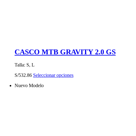
CASCO MTB GRAVITY 2.0 GS
Talla: S, L
Este
S/
532.86
Seleccionar opciones
producto
Nuevo Modelo
tiene
múltiples
variantes.
Las
opciones
se
pueden
elegir
en
la