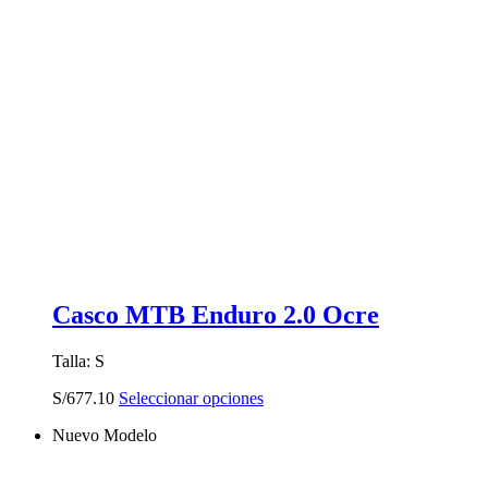
Casco MTB Enduro 2.0 Ocre
Talla: S
Este
S/
677.10
Seleccionar opciones
producto
Nuevo Modelo
tiene
múltiples
variantes.