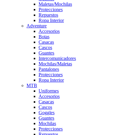
Maletas/Mochilas
Protecciones
Repuestos
Ropa Interior
Adventure
Accesorios
Botas
Casacas
Cascos
Guantes
Intercomunicadores
Mochilas/Maletas
Pantalones
Protecciones
Ropa Interior
MTB
Uniformes
Accesorios
Casacas
Cascos
Goggles
Guantes
Mochilas
Protecciones
Repuestos