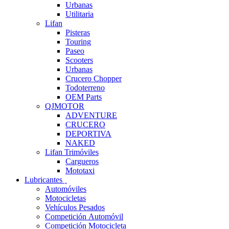
Urbanas
Utilitaria
Lifan
Pisteras
Touring
Paseo
Scooters
Urbanas
Crucero Chopper
Todoterreno
OEM Parts
QJMOTOR
ADVENTURE
CRUCERO
DEPORTIVA
NAKED
Lifan Trimóviles
Cargueros
Mototaxi
Lubricantes
Automóviles
Motocicletas
Vehículos Pesados
Competición Automóvil
Competición Motocicleta