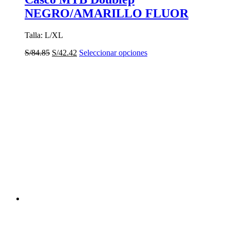
NEGRO/AMARILLO FLUOR
Talla: L/XL
El
El
Este
S/
84.85
S/
42.42
Seleccionar opciones
precio
precio
producto
original
actual
tiene
era:
es:
múltiples
S/84.85.
S/42.42.
variantes.
Las
opciones
se
pueden
elegir
en
la
página
de
producto