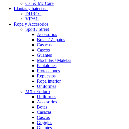
Car & Mc Care
Llantas y baterias
DURO
VIPAL
Ropa y Accesorios
Sport / Street
Accesorios
Botas / Zapatos
Casacas
Cascos
Guantes
Mochilas / Maletas
Pantalones
Protecciones
Repuestos
Ropa interior
Uniformes
MX / Enduro
Uniformes
Accesorios
Botas
Casacas
Cascos
Goggles
Guantes