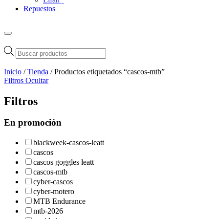
Repuestos
Búsqueda
de
productos
Inicio
/
Tienda
/ Productos etiquetados “cascos-mtb”
Filtros
Ocultar
Filtros
En promoción
blackweek-cascos-leatt
cascos
cascos goggles leatt
cascos-mtb
cyber-cascos
cyber-motero
MTB Endurance
mtb-2026