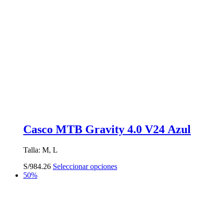
Casco MTB Gravity 4.0 V24 Azul
Talla: M, L
Este
S/
984.26
Seleccionar opciones
producto
50%
tiene
múltiples
variantes.
Las