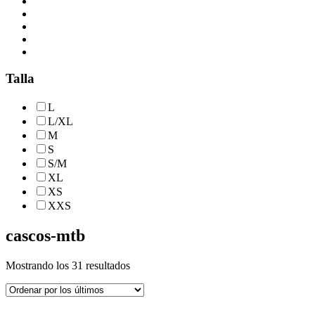
Talla
L
L/XL
M
S
S/M
XL
XS
XXS
cascos-mtb
Ordenado
Mostrando los 31 resultados
por
los
últimos