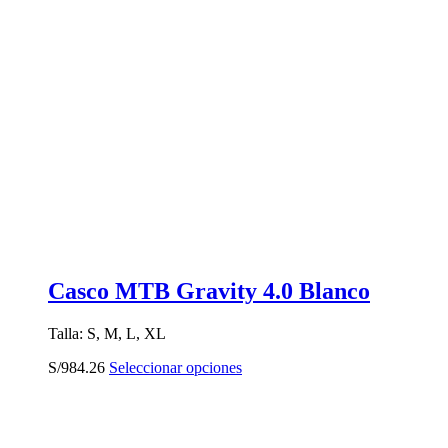
Casco MTB Gravity 4.0 Blanco
Talla: S, M, L, XL
Este
S/
984.26
Seleccionar opciones
producto
tiene
múltiples
variantes.