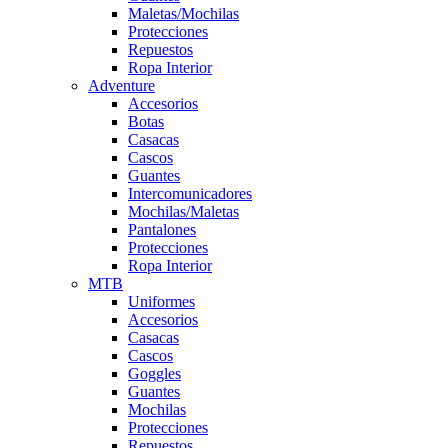
Maletas/Mochilas
Protecciones
Repuestos
Ropa Interior
Adventure
Accesorios
Botas
Casacas
Cascos
Guantes
Intercomunicadores
Mochilas/Maletas
Pantalones
Protecciones
Ropa Interior
MTB
Uniformes
Accesorios
Casacas
Cascos
Goggles
Guantes
Mochilas
Protecciones
Repuestos