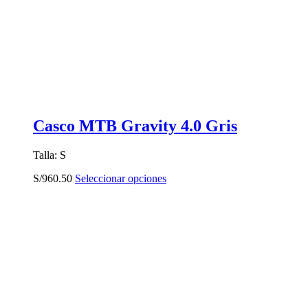
Casco MTB Gravity 4.0 Gris
Talla: S
Este
S/
960.50
Seleccionar opciones
producto
tiene
múltiples
variantes.
Las
opciones
se
pueden
elegir
en