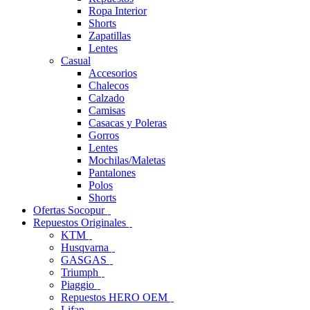
Ropa Interior
Shorts
Zapatillas
Lentes
Casual
Accesorios
Chalecos
Calzado
Camisas
Casacas y Poleras
Gorros
Lentes
Mochilas/Maletas
Pantalones
Polos
Shorts
Ofertas Socopur
Repuestos Originales
KTM
Husqvarna
GASGAS
Triumph
Piaggio
Repuestos HERO OEM
Lifan