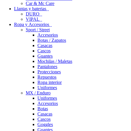
Car & Mc Care
Llantas y baterias
DURO
VIPAL
Ropa y Accesorios
Sport / Street
Accesorios
Botas / Zapatos
Casacas
Cascos
Guantes
Mochilas / Maletas
Pantalones
Protecciones
Repuestos
Ropa interior
Uniformes
MX / Enduro
Uniformes
Accesorios
Botas
Casacas
Cascos
Goggles
Guantes