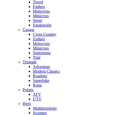
Travel
Enduro
Motocross
Minicross
Street
Equipación
Gasgas
Cross Country
Enduro
Motocross
Minicross
Supermoto
Trial
Triumph
Adventure
Modern Classics
Roadster
Superbike
Ropa
Polaris
ATV
UTV
Hero
Multipropósito
Scooters