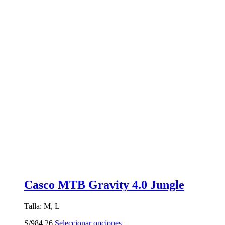
Casco MTB Gravity 4.0 Jungle
Talla: M, L
Este
S/
984.26
Seleccionar opciones