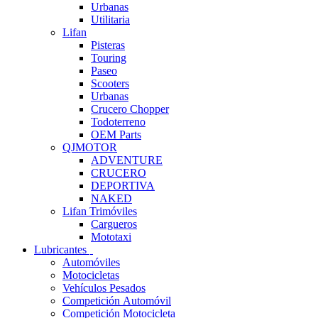
Urbanas
Utilitaria
Lifan
Pisteras
Touring
Paseo
Scooters
Urbanas
Crucero Chopper
Todoterreno
OEM Parts
QJMOTOR
ADVENTURE
CRUCERO
DEPORTIVA
NAKED
Lifan Trimóviles
Cargueros
Mototaxi
Lubricantes
Automóviles
Motocicletas
Vehículos Pesados
Competición Automóvil
Competición Motocicleta