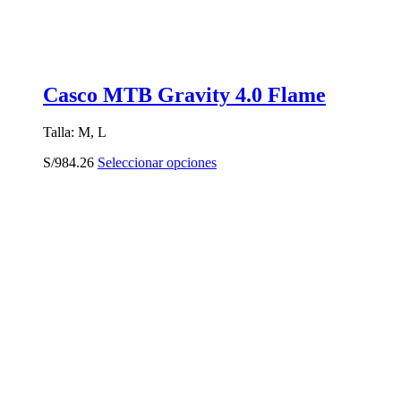
Casco MTB Gravity 4.0 Flame
Talla: M, L
Este
S/
984.26
Seleccionar opciones
producto
tiene
múltiples
variantes.
Las
opciones
se
pueden
elegir
en
la
página
de
producto