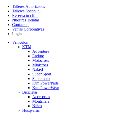
Talleres Autorizados
Talleres Socopur
Reserva tu cita
Nuestras Tiendas
Contacto
Ventas Corporativas
Login
Vehículos
KTM
Adventure
Enduro
Motocross
Minicross
Naked
Super Sport
Supermoto
Ktm PowerParts
Ktm PowerWear
Bicicletas
Accesorios
Montañera
Niños
Husqvarna