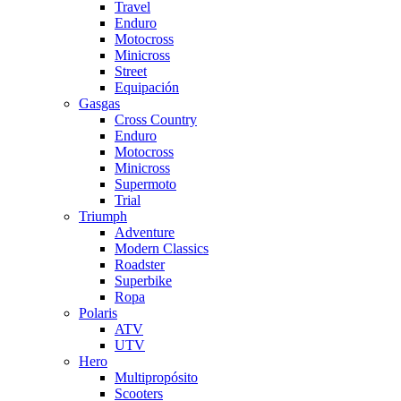
Travel
Enduro
Motocross
Minicross
Street
Equipación
Gasgas
Cross Country
Enduro
Motocross
Minicross
Supermoto
Trial
Triumph
Adventure
Modern Classics
Roadster
Superbike
Ropa
Polaris
ATV
UTV
Hero
Multipropósito
Scooters