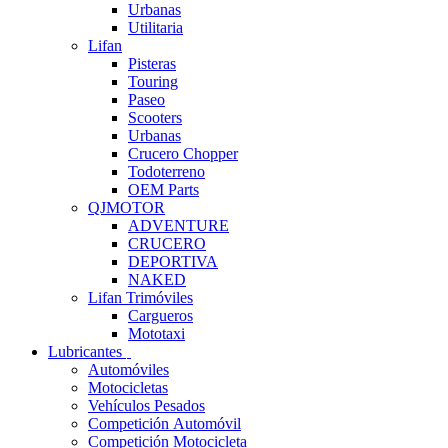
Urbanas
Utilitaria
Lifan
Pisteras
Touring
Paseo
Scooters
Urbanas
Crucero Chopper
Todoterreno
OEM Parts
QJMOTOR
ADVENTURE
CRUCERO
DEPORTIVA
NAKED
Lifan Trimóviles
Cargueros
Mototaxi
Lubricantes
Automóviles
Motocicletas
Vehículos Pesados
Competición Automóvil
Competición Motocicleta