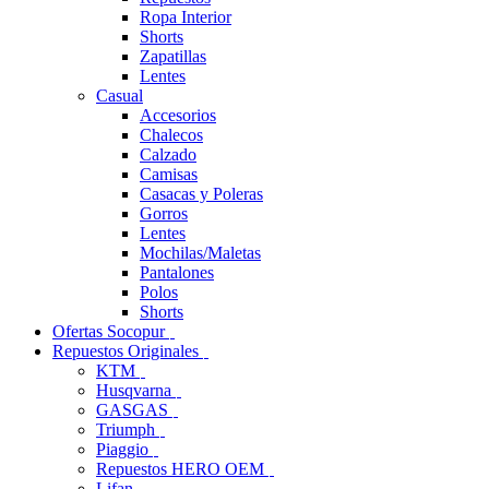
Ropa Interior
Shorts
Zapatillas
Lentes
Casual
Accesorios
Chalecos
Calzado
Camisas
Casacas y Poleras
Gorros
Lentes
Mochilas/Maletas
Pantalones
Polos
Shorts
Ofertas Socopur
Repuestos Originales
KTM
Husqvarna
GASGAS
Triumph
Piaggio
Repuestos HERO OEM
Lifan