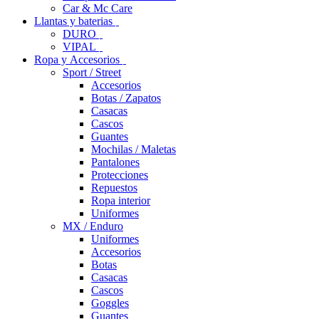
Car & Mc Care
Llantas y baterias
DURO
VIPAL
Ropa y Accesorios
Sport / Street
Accesorios
Botas / Zapatos
Casacas
Cascos
Guantes
Mochilas / Maletas
Pantalones
Protecciones
Repuestos
Ropa interior
Uniformes
MX / Enduro
Uniformes
Accesorios
Botas
Casacas
Cascos
Goggles
Guantes