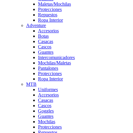
Maletas/Mochilas
Protecciones
Repuestos
Ropa Interior
Adventure
Accesorios
Botas
Casacas
Cascos
Guantes
Intercomunicadores
Mochilas/Maletas
Pantalones
Protecciones
Ropa Interior
MTB
Uniformes
Accesorios
Casacas
Cascos
Goggles
Guantes
Mochilas
Protecciones
Repuestos