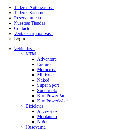
Talleres Autorizados
Talleres Socopur
Reserva tu cita
Nuestras Tiendas
Contacto
Ventas Corporativas
Login
Vehículos
KTM
Adventure
Enduro
Motocross
Minicross
Naked
Super Sport
Supermoto
Ktm PowerParts
Ktm PowerWear
Bicicletas
Accesorios
Montañera
Niños
Husqvarna