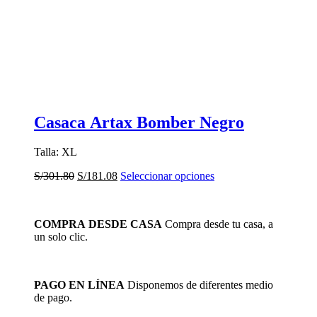
Casaca Artax Bomber Negro
Talla: XL
El
El
Este
S/
301.80
S/
181.08
Seleccionar opciones
precio
precio
producto
original
actual
tiene
era:
es:
múltiples
COMPRA DESDE CASA
Compra desde tu casa, a
S/301.80.
S/181.08.
variantes.
un solo clic.
Las
opciones
se
pueden
PAGO EN LÍNEA
Disponemos de diferentes medio
elegir
de pago.
en
la