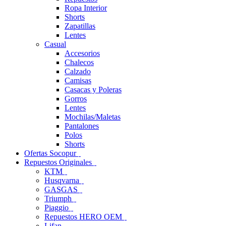
Ropa Interior
Shorts
Zapatillas
Lentes
Casual
Accesorios
Chalecos
Calzado
Camisas
Casacas y Poleras
Gorros
Lentes
Mochilas/Maletas
Pantalones
Polos
Shorts
Ofertas Socopur
Repuestos Originales
KTM
Husqvarna
GASGAS
Triumph
Piaggio
Repuestos HERO OEM
Lifan