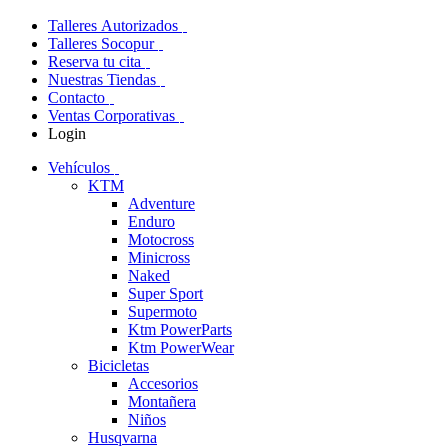
Talleres Autorizados
Talleres Socopur
Reserva tu cita
Nuestras Tiendas
Contacto
Ventas Corporativas
Login
Vehículos
KTM
Adventure
Enduro
Motocross
Minicross
Naked
Super Sport
Supermoto
Ktm PowerParts
Ktm PowerWear
Bicicletas
Accesorios
Montañera
Niños
Husqvarna