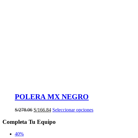
POLERA MX NEGRO
El
El
Este
S/
278.06
S/
166.84
Seleccionar opciones
precio
precio
producto
original
actual
tiene
Completa Tu Equipo
era:
es:
múltiples
S/278.06.
S/166.84.
variantes.
40%
Las