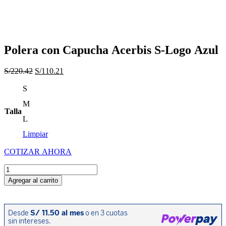
Polera con Capucha Acerbis S-Logo Azul
El
El
S/
220.42
S/
110.21
precio
precio
S
original
actual
era:
es:
M
S/220.42.
S/110.21.
Talla
L
Limpiar
COTIZAR AHORA
Polera
con
Agregar al carrito
Capucha
Acerbis
S-
Logo
Azul