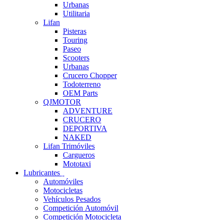
Urbanas
Utilitaria
Lifan
Pisteras
Touring
Paseo
Scooters
Urbanas
Crucero Chopper
Todoterreno
OEM Parts
QJMOTOR
ADVENTURE
CRUCERO
DEPORTIVA
NAKED
Lifan Trimóviles
Cargueros
Mototaxi
Lubricantes
Automóviles
Motocicletas
Vehículos Pesados
Competición Automóvil
Competición Motocicleta