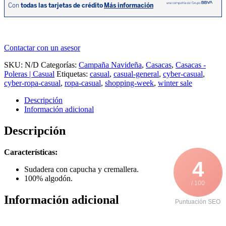
cantidad
Contactar con un asesor
SKU:
N/D
Categorías:
Campaña Navideña
,
Casacas
,
Casacas -
Poleras | Casual
Etiquetas:
casual
,
casual-general
,
cyber-casual
,
cyber-ropa-casual
,
ropa-casual
,
shopping-week
,
winter sale
Descripción
Información adicional
Descripción
Características:
4
Sudadera con capucha y cremallera.
100% algodón.
/ 100
Información adicional
Puntuación SEO