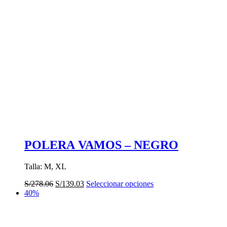
POLERA VAMOS – NEGRO
Talla: M, XL
El
El
Este
S/
278.06
S/
139.03
Seleccionar opciones
precio
precio
producto
40%
original
actual
tiene
era:
es:
múltiples
S/278.06.
S/139.03.
variantes.