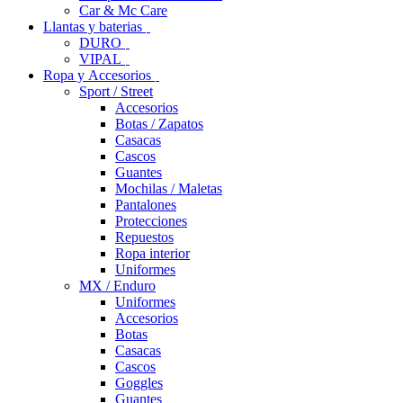
Car & Mc Care
Llantas y baterias
DURO
VIPAL
Ropa y Accesorios
Sport / Street
Accesorios
Botas / Zapatos
Casacas
Cascos
Guantes
Mochilas / Maletas
Pantalones
Protecciones
Repuestos
Ropa interior
Uniformes
MX / Enduro
Uniformes
Accesorios
Botas
Casacas
Cascos
Goggles
Guantes