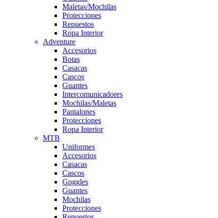
Maletas/Mochilas
Protecciones
Repuestos
Ropa Interior
Adventure
Accesorios
Botas
Casacas
Cascos
Guantes
Intercomunicadores
Mochilas/Maletas
Pantalones
Protecciones
Ropa Interior
MTB
Uniformes
Accesorios
Casacas
Cascos
Goggles
Guantes
Mochilas
Protecciones
Repuestos