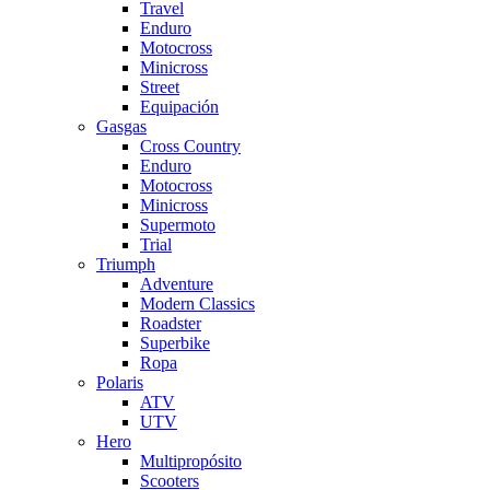
Travel
Enduro
Motocross
Minicross
Street
Equipación
Gasgas
Cross Country
Enduro
Motocross
Minicross
Supermoto
Trial
Triumph
Adventure
Modern Classics
Roadster
Superbike
Ropa
Polaris
ATV
UTV
Hero
Multipropósito
Scooters