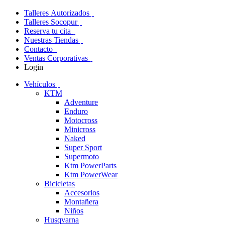
Talleres Autorizados
Talleres Socopur
Reserva tu cita
Nuestras Tiendas
Contacto
Ventas Corporativas
Login
Vehículos
KTM
Adventure
Enduro
Motocross
Minicross
Naked
Super Sport
Supermoto
Ktm PowerParts
Ktm PowerWear
Bicicletas
Accesorios
Montañera
Niños
Husqvarna