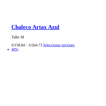
Chaleco Artax Azul
Talla: M
Este
S/
158.84
–
S/
264.73
Seleccionar opciones
producto
40%
tiene
múltiples
variantes.
Las
opciones
se
pueden
elegir
en
la
página
de
producto