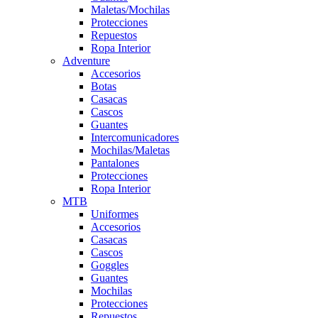
Maletas/Mochilas
Protecciones
Repuestos
Ropa Interior
Adventure
Accesorios
Botas
Casacas
Cascos
Guantes
Intercomunicadores
Mochilas/Maletas
Pantalones
Protecciones
Ropa Interior
MTB
Uniformes
Accesorios
Casacas
Cascos
Goggles
Guantes
Mochilas
Protecciones
Repuestos