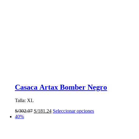
Casaca Artax Bomber Negro
Talla: XL
El
El
Este
S/
302.07
S/
181.24
Seleccionar opciones
precio
precio
producto
40%
original
actual
tiene
era:
es:
múltiples
S/302.07.
S/181.24.
variantes.
Las