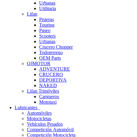
Urbanas
Utilitaria
Lifan
Pisteras
Touring
Paseo
Scooters
Urbanas
Crucero Chopper
Todoterreno
OEM Parts
QJMOTOR
ADVENTURE
CRUCERO
DEPORTIVA
NAKED
Lifan Trimóviles
Cargueros
Mototaxi
Lubricantes
Automóviles
Motocicletas
Vehículos Pesados
Competición Automóvil
Competición Motocicleta