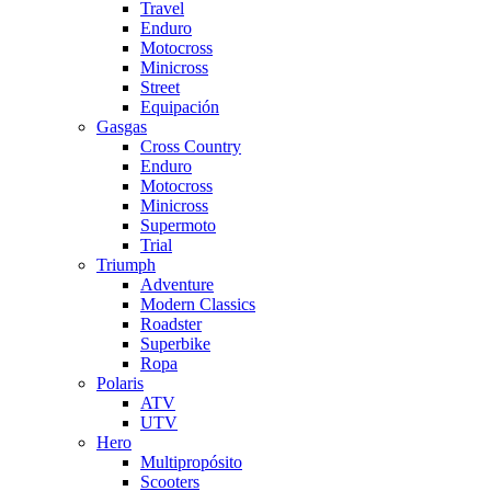
Travel
Enduro
Motocross
Minicross
Street
Equipación
Gasgas
Cross Country
Enduro
Motocross
Minicross
Supermoto
Trial
Triumph
Adventure
Modern Classics
Roadster
Superbike
Ropa
Polaris
ATV
UTV
Hero
Multipropósito
Scooters