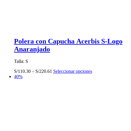
Polera con Capucha Acerbis S-Logo
Anaranjado
Talla: S
Este
S/
110.30
–
S/
220.61
Seleccionar opciones
producto
40%
tiene
múltiples
variantes.
Las
opciones
se
pueden
elegir
en
la