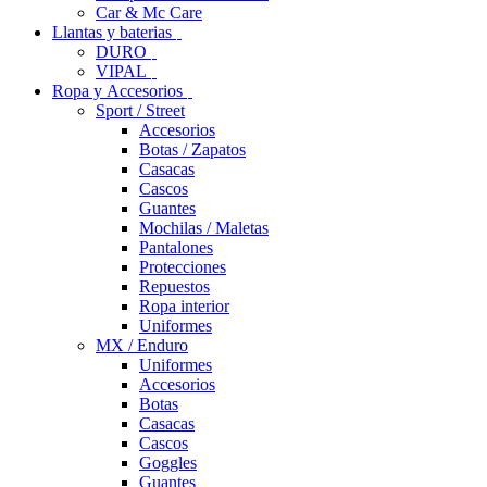
Car & Mc Care
Llantas y baterias
DURO
VIPAL
Ropa y Accesorios
Sport / Street
Accesorios
Botas / Zapatos
Casacas
Cascos
Guantes
Mochilas / Maletas
Pantalones
Protecciones
Repuestos
Ropa interior
Uniformes
MX / Enduro
Uniformes
Accesorios
Botas
Casacas
Cascos
Goggles
Guantes