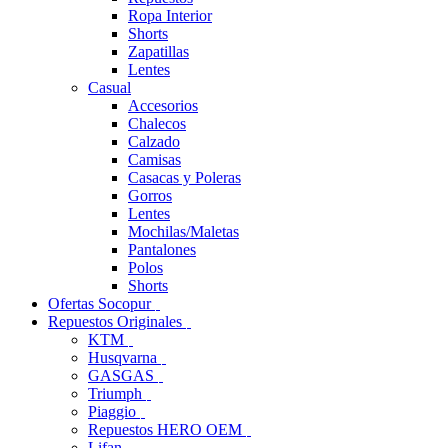
Ropa Interior
Shorts
Zapatillas
Lentes
Casual
Accesorios
Chalecos
Calzado
Camisas
Casacas y Poleras
Gorros
Lentes
Mochilas/Maletas
Pantalones
Polos
Shorts
Ofertas Socopur
Repuestos Originales
KTM
Husqvarna
GASGAS
Triumph
Piaggio
Repuestos HERO OEM
Lifan