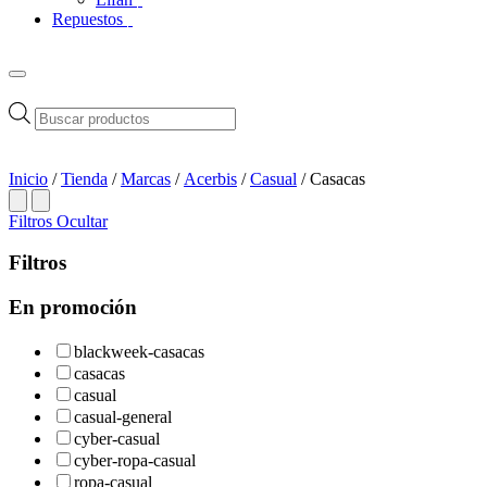
Repuestos
Búsqueda
de
productos
Inicio
/
Tienda
/
Marcas
/
Acerbis
/
Casual
/ Casacas
Filtros
Ocultar
Filtros
En promoción
blackweek-casacas
casacas
casual
casual-general
cyber-casual
cyber-ropa-casual
ropa-casual