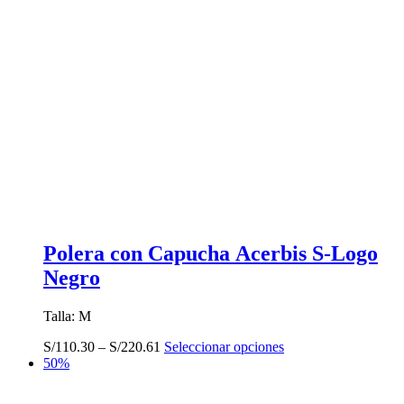
Polera con Capucha Acerbis S-Logo
Negro
Talla: M
Este
S/
110.30
–
S/
220.61
Seleccionar opciones
producto
50%
tiene
múltiples