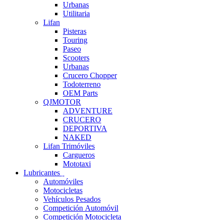
Urbanas
Utilitaria
Lifan
Pisteras
Touring
Paseo
Scooters
Urbanas
Crucero Chopper
Todoterreno
OEM Parts
QJMOTOR
ADVENTURE
CRUCERO
DEPORTIVA
NAKED
Lifan Trimóviles
Cargueros
Mototaxi
Lubricantes
Automóviles
Motocicletas
Vehículos Pesados
Competición Automóvil
Competición Motocicleta