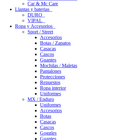
Car & Mc Care
Llantas y baterias
DURO
VIPAL
Ropa y Accesorios
Sport / Street
Accesorios
Botas / Zapatos
Casacas
Cascos
Guantes
Mochilas / Maletas
Pantalones
Protecciones
Repuestos
Ropa interior
Uniformes
MX / Enduro
Uniformes
Accesorios
Botas
Casacas
Cascos
Goggles
Guantes