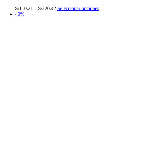
Este
S/
110.21
–
S/
220.42
Seleccionar opciones
producto
40%
tiene
múltiples
variantes.
Las
opciones
se
pueden
elegir
en
la
página
de
producto