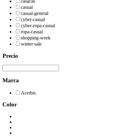
casacas
casual
casual-general
cyber-casual
cyber-ropa-casual
ropa-casual
shopping-week
winter sale
Precio
Marca
Acerbis
Color