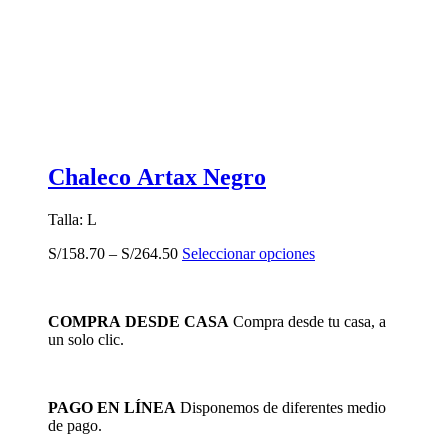
Chaleco Artax Negro
Talla: L
Este
S/
158.70
–
S/
264.50
Seleccionar opciones
producto
tiene
múltiples
COMPRA DESDE CASA
Compra desde tu casa, a
variantes.
un solo clic.
Las
opciones
se
pueden
PAGO EN LÍNEA
Disponemos de diferentes medio
elegir
de pago.
en