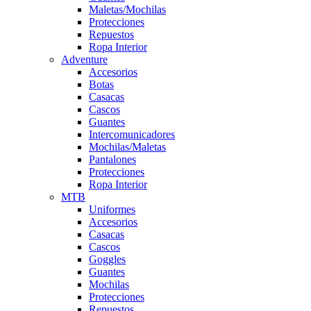
Maletas/Mochilas
Protecciones
Repuestos
Ropa Interior
Adventure
Accesorios
Botas
Casacas
Cascos
Guantes
Intercomunicadores
Mochilas/Maletas
Pantalones
Protecciones
Ropa Interior
MTB
Uniformes
Accesorios
Casacas
Cascos
Goggles
Guantes
Mochilas
Protecciones
Repuestos