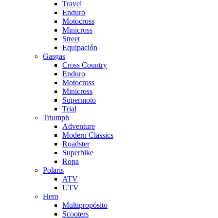
Travel
Enduro
Motocross
Minicross
Street
Equipación
Gasgas
Cross Country
Enduro
Motocross
Minicross
Supermoto
Trial
Triumph
Adventure
Modern Classics
Roadster
Superbike
Ropa
Polaris
ATV
UTV
Hero
Multipropósito
Scooters