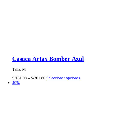
Casaca Artax Bomber Azul
Talla: M
Este
S/
181.08
–
S/
301.80
Seleccionar opciones
producto
40%
tiene
múltiples
variantes.
Las
opciones
se