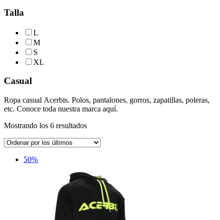
Talla
L
M
S
XL
Casual
Ropa casual Acerbis. Polos, pantalones, gorros, zapatillas, poleras,
etc. Conoce toda nuestra marca aquí.
Ordenado
Mostrando los 6 resultados
por
los
últimos
50%