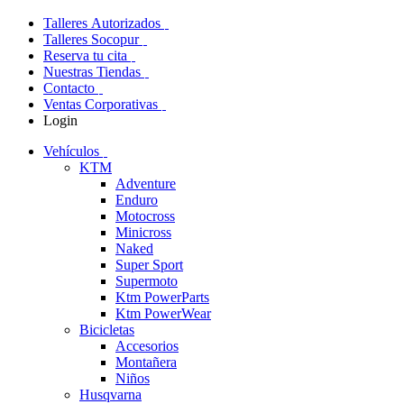
Talleres Autorizados
Talleres Socopur
Reserva tu cita
Nuestras Tiendas
Contacto
Ventas Corporativas
Login
Vehículos
KTM
Adventure
Enduro
Motocross
Minicross
Naked
Super Sport
Supermoto
Ktm PowerParts
Ktm PowerWear
Bicicletas
Accesorios
Montañera
Niños
Husqvarna