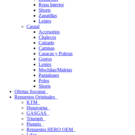
Ropa Interior
Shorts
Zapatillas
Lentes
Casual
Accesorios
Chalecos
Calzado
Camisas
Casacas y Poleras
Gorros
Lentes
Mochilas/Maletas
Pantalones
Polos
Shorts
Ofertas Socopur
Repuestos Originales
KTM
Husqvarna
GASGAS
Triumph
Piaggio
Repuestos HERO OEM
Lifan