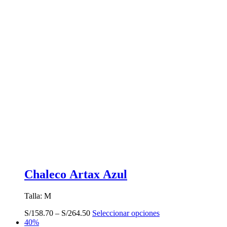
Chaleco Artax Azul
Talla: M
Este
S/
158.70
–
S/
264.50
Seleccionar opciones
producto
40%