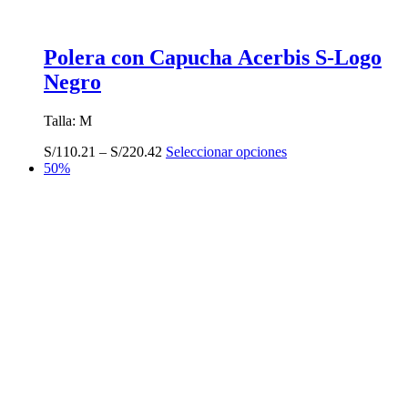
Polera con Capucha Acerbis S-Logo
Negro
Talla: M
Este
S/
110.21
–
S/
220.42
Seleccionar opciones
producto
50%
tiene
múltiples
variantes.
Las
opciones
se
pueden
elegir
en
la
página
de
producto