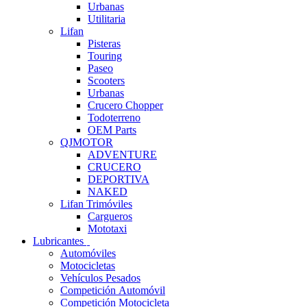
Urbanas
Utilitaria
Lifan
Pisteras
Touring
Paseo
Scooters
Urbanas
Crucero Chopper
Todoterreno
OEM Parts
QJMOTOR
ADVENTURE
CRUCERO
DEPORTIVA
NAKED
Lifan Trimóviles
Cargueros
Mototaxi
Lubricantes
Automóviles
Motocicletas
Vehículos Pesados
Competición Automóvil
Competición Motocicleta