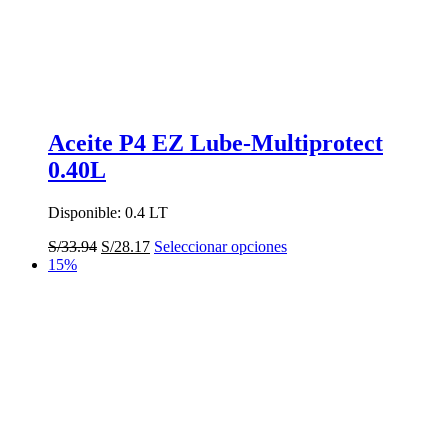
página
de
producto
Aceite P4 EZ Lube-Multiprotect
0.40L
Disponible: 0.4 LT
El
El
Este
S/
33.94
S/
28.17
Seleccionar opciones
precio
precio
producto
15%
original
actual
tiene
era:
es:
múltiples
S/33.94.
S/28.17.
variantes.
Las
opciones
se
pueden
elegir
en
la