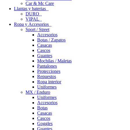
Car & Mc Care
Llantas y baterias
DURO
VIPAL
Ropa y Accesorios
Sport / Street
Accesorios
Botas / Zapatos
Casacas
Cascos
Guantes
Mochilas / Maletas
Pantalones
Protecciones
Repuestos
Ropa interior
Uniformes
MX / Enduro
Uniformes
Accesorios
Botas
Casacas
Cascos
Goggles
Guantes