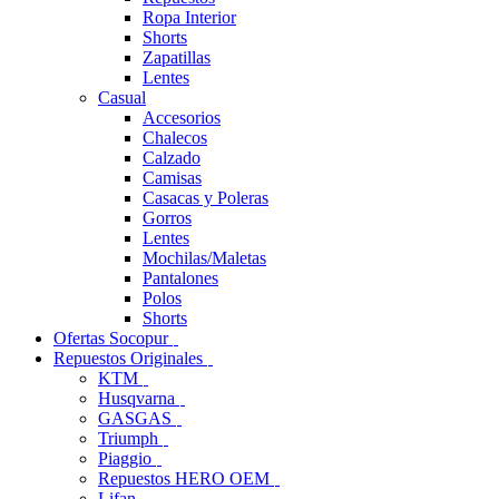
Ropa Interior
Shorts
Zapatillas
Lentes
Casual
Accesorios
Chalecos
Calzado
Camisas
Casacas y Poleras
Gorros
Lentes
Mochilas/Maletas
Pantalones
Polos
Shorts
Ofertas Socopur
Repuestos Originales
KTM
Husqvarna
GASGAS
Triumph
Piaggio
Repuestos HERO OEM
Lifan