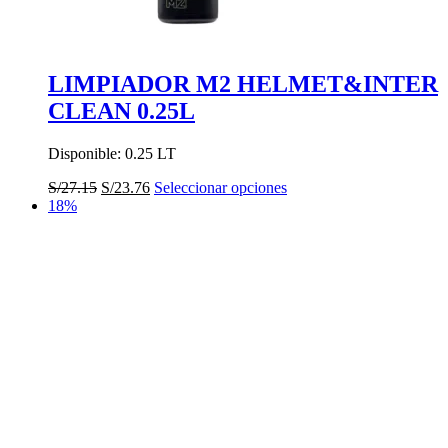
LIMPIADOR M2 HELMET&INTER
CLEAN 0.25L
Disponible: 0.25 LT
El
El
Este
S/
27.15
S/
23.76
Seleccionar opciones
precio
precio
producto
18%
original
actual
tiene
era:
es:
múltiples
S/27.15.
S/23.76.
variantes.
Las
opciones
se
pueden
elegir
en
la
página
de
producto