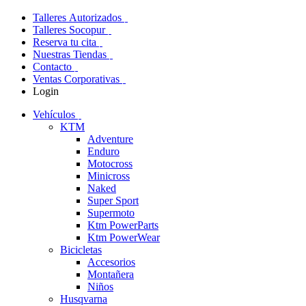
Talleres Autorizados
Talleres Socopur
Reserva tu cita
Nuestras Tiendas
Contacto
Ventas Corporativas
Login
Vehículos
KTM
Adventure
Enduro
Motocross
Minicross
Naked
Super Sport
Supermoto
Ktm PowerParts
Ktm PowerWear
Bicicletas
Accesorios
Montañera
Niños
Husqvarna