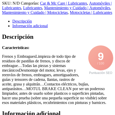
SKU:
N/D
Categorías:
Car & Mc Care | Lubricantes
,
Automóviles |
Lubricantes
,
Lubricantes
,
Mantenimiento y Cuidado | Automóviles
,
Mantenimiento y Cuidado | Motocicletas
,
Motocicletas | Lubricantes
Descripción
Información adicional
Descripción
Características:
9
Frenos y EmbraguesLimpieza de todo tipo de
residuos de pastillas de frenos, y discos de
/ 100
embrague…Todas las piezas y sistemas
mecánicosDesmontaje del motor, levas, ejes y
Puntuación SEO
reenvíos de frenos, embragues, amortiguadores,
guías y tensores de cadena, llantas, rastros de
aceite, grasa y alquitrán…Contactos eléctricos, bujías,
antiparásitos…MOTUL BRAKE CLEAN por ser un poderoso
limpiador, antes de usarlo sobre plasticos o superficies pintadas,
hacer una prueba (sobre una pequeña superficie no visible) sobre
esos materiales plásticos, recubrimientos con pinturas y barnices.
Información adicional