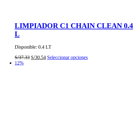
LIMPIADOR C1 CHAIN CLEAN 0.4
L
Disponible: 0.4 LT
El
El
Este
S/
37.33
S/
30.54
Seleccionar opciones
precio
precio
producto
12%
original
actual
tiene
era:
es:
múltiples
S/37.33.
S/30.54.
variantes.
Las
opciones
se
pueden
elegir
en
la
página
de
producto