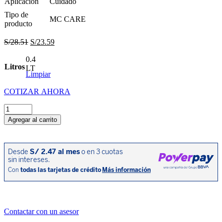
Aplicación
Cuidado
Tipo de
MC CARE
producto
El
El
S/
28.51
S/
23.59
precio
precio
0.4
original
actual
Litros
LT
era:
es:
Limpiar
S/28.51.
S/23.59.
COTIZAR AHORA
LIMPIADOR
P2
Agregar al carrito
BRAKE
CLEAN
0.4
L
cantidad
Contactar con un asesor