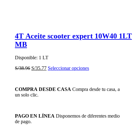
de
producto
4T Aceite scooter expert 10W40 1LT
MB
Disponible: 1 LT
El
El
Este
S/
38.96
S/
35.77
Seleccionar opciones
precio
precio
producto
original
actual
tiene
era:
es:
múltiples
COMPRA DESDE CASA
Compra desde tu casa, a
S/38.96.
S/35.77.
variantes.
un solo clic.
Las
opciones
se
pueden
PAGO EN LÍNEA
Disponemos de diferentes medio
elegir
de pago.
en
la
página