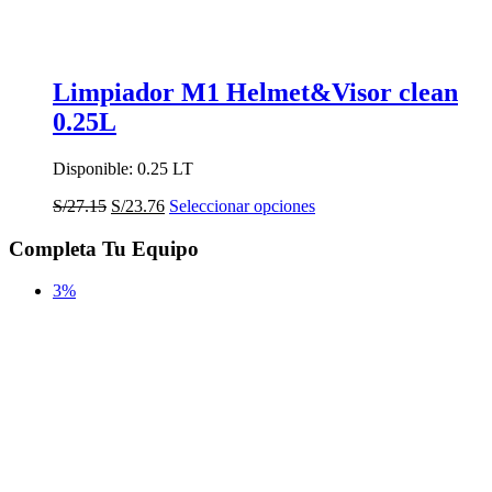
Limpiador M1 Helmet&Visor clean
0.25L
Disponible: 0.25 LT
El
El
Este
S/
27.15
S/
23.76
Seleccionar opciones
precio
precio
producto
original
actual
tiene
Completa Tu Equipo
era:
es:
múltiples
S/27.15.
S/23.76.
variantes.
3%
Las
opciones
se
pueden
elegir
en
la
página
de
producto