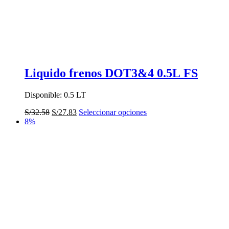
página
de
producto
Liquido frenos DOT3&4 0.5L FS
Disponible: 0.5 LT
El
El
Este
S/
32.58
S/
27.83
Seleccionar opciones
precio
precio
producto
8%
original
actual
tiene
era:
es:
múltiples
S/32.58.
S/27.83.
variantes.
Las
opciones
se
pueden
elegir
en
la
página