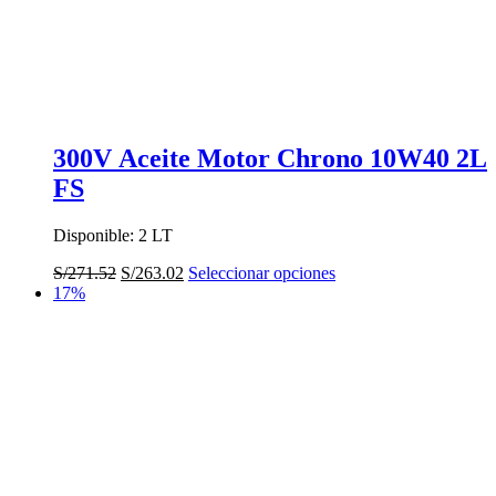
300V Aceite Motor Chrono 10W40 2L
FS
Disponible: 2 LT
El
El
Este
S/
271.52
S/
263.02
Seleccionar opciones
precio
precio
producto
17%
original
actual
tiene
era:
es:
múltiples
S/271.52.
S/263.02.
variantes.
Las
opciones
se
pueden
elegir
en
la