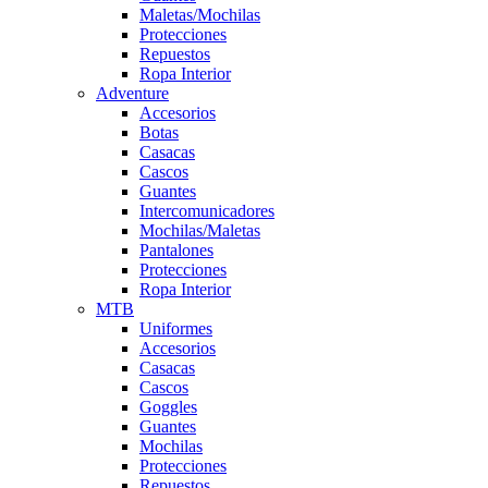
Maletas/Mochilas
Protecciones
Repuestos
Ropa Interior
Adventure
Accesorios
Botas
Casacas
Cascos
Guantes
Intercomunicadores
Mochilas/Maletas
Pantalones
Protecciones
Ropa Interior
MTB
Uniformes
Accesorios
Casacas
Cascos
Goggles
Guantes
Mochilas
Protecciones
Repuestos