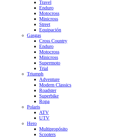
Travel
Enduro
Motocross
Minicross
Street
Equipación
Gasgas
Cross Country
Enduro
Motocross
Minicross
Supermoto
Trial
Triumph
Adventure
Modern Classics
Roadster
Superbike
Ropa
Polaris
ATV
UTV
Hero
Multipropósito
Scooters