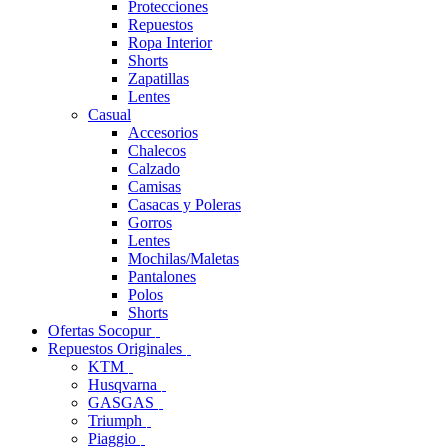
Protecciones
Repuestos
Ropa Interior
Shorts
Zapatillas
Lentes
Casual
Accesorios
Chalecos
Calzado
Camisas
Casacas y Poleras
Gorros
Lentes
Mochilas/Maletas
Pantalones
Polos
Shorts
Ofertas Socopur
Repuestos Originales
KTM
Husqvarna
GASGAS
Triumph
Piaggio