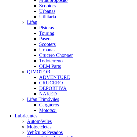
Multipropósito
Scooters
Urbanas
Utilitaria
Lifan
Pisteras
Touring
Paseo
Scooters
Urbanas
Crucero Chopper
Todoterreno
OEM Parts
QJMOTOR
ADVENTURE
CRUCERO
DEPORTIVA
NAKED
Lifan Trimóviles
Cargueros
Mototaxi
Lubricantes
Automóviles
Motocicletas
Vehículos Pesados