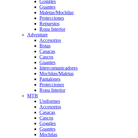
Goggles
Guantes
Maletas/Mochilas
Protecciones
Repuestos
Ropa Interior
Adventure
Accesorios
Botas
Casacas
Cascos
Guantes
Intercomunicadores
Mochilas/Maletas
Pantalones
Protecciones
Ropa Interior
MTB
Uniformes
Accesorios
Casacas
Cascos
Goggles
Guantes
Mochilas