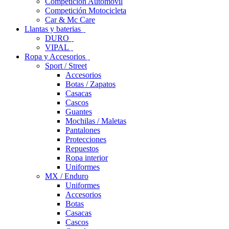
Competición Automóvil
Competición Motocicleta
Car & Mc Care
Llantas y baterias
DURO
VIPAL
Ropa y Accesorios
Sport / Street
Accesorios
Botas / Zapatos
Casacas
Cascos
Guantes
Mochilas / Maletas
Pantalones
Protecciones
Repuestos
Ropa interior
Uniformes
MX / Enduro
Uniformes
Accesorios
Botas
Casacas
Cascos