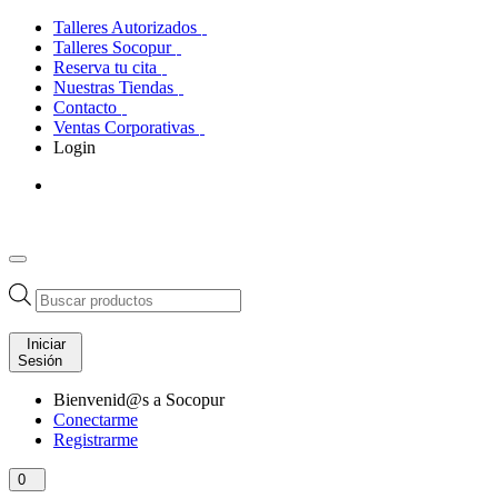
Talleres Autorizados
Talleres Socopur
Reserva tu cita
Nuestras Tiendas
Contacto
Ventas Corporativas
Login
Búsqueda
de
productos
Iniciar
Sesión
Bienvenid@s a Socopur
Conectarme
Registrarme
0