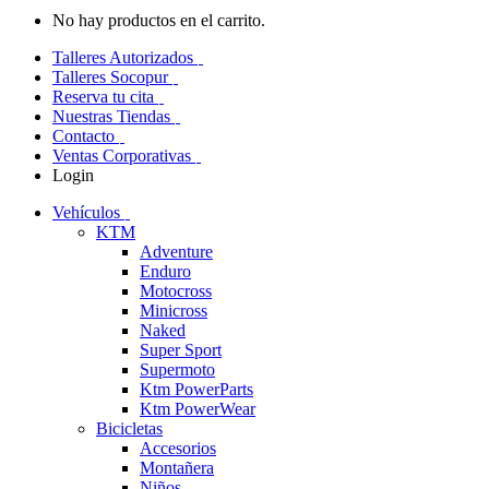
No hay productos en el carrito.
Talleres Autorizados
Talleres Socopur
Reserva tu cita
Nuestras Tiendas
Contacto
Ventas Corporativas
Login
Vehículos
KTM
Adventure
Enduro
Motocross
Minicross
Naked
Super Sport
Supermoto
Ktm PowerParts
Ktm PowerWear
Bicicletas
Accesorios
Montañera
Niños