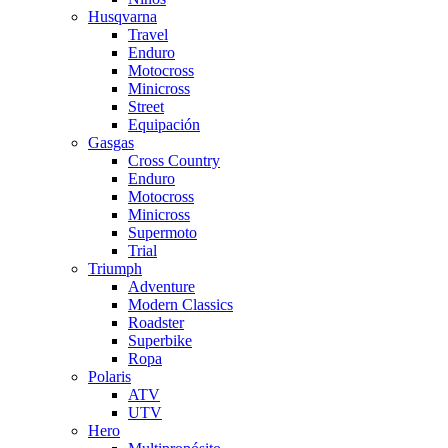
Husqvarna
Travel
Enduro
Motocross
Minicross
Street
Equipación
Gasgas
Cross Country
Enduro
Motocross
Minicross
Supermoto
Trial
Triumph
Adventure
Modern Classics
Roadster
Superbike
Ropa
Polaris
ATV
UTV
Hero