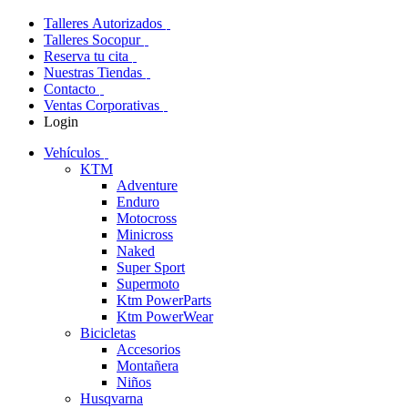
Talleres Autorizados
Talleres Socopur
Reserva tu cita
Nuestras Tiendas
Contacto
Ventas Corporativas
Login
Vehículos
KTM
Adventure
Enduro
Motocross
Minicross
Naked
Super Sport
Supermoto
Ktm PowerParts
Ktm PowerWear
Bicicletas
Accesorios
Montañera
Niños
Husqvarna