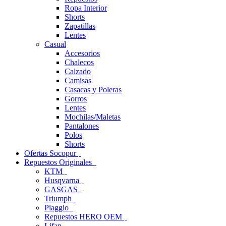
Ropa Interior
Shorts
Zapatillas
Lentes
Casual
Accesorios
Chalecos
Calzado
Camisas
Casacas y Poleras
Gorros
Lentes
Mochilas/Maletas
Pantalones
Polos
Shorts
Ofertas Socopur
Repuestos Originales
KTM
Husqvarna
GASGAS
Triumph
Piaggio
Repuestos HERO OEM
Lifan