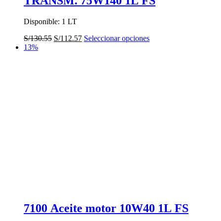
TRANSM. 75W140 1L FS
Disponible: 1 LT
El
El
Este
S/
130.55
S/
112.57
Seleccionar opciones
precio
precio
producto
13%
original
actual
tiene
era:
es:
múltiples
S/130.55.
S/112.57.
variantes.
Las
opciones
se
pueden
elegir
en
la
página
de
producto
7100 Aceite motor 10W40 1L FS