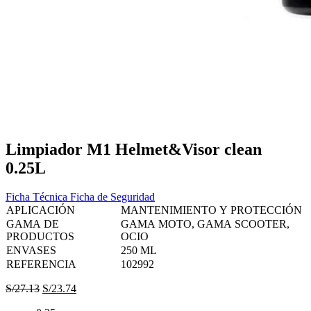
Limpiador M1 Helmet&Visor clean
0.25L
Ficha Técnica
Ficha de Seguridad
APLICACIÓN
MANTENIMIENTO Y PROTECCIÓN
GAMA DE
GAMA MOTO, GAMA SCOOTER,
PRODUCTOS
OCIO
ENVASES
250 ML
REFERENCIA
102992
El
El
S/
27.13
S/
23.74
precio
precio