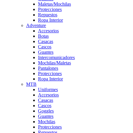
Maletas/Mochilas
Protecciones
Repuestos
Ropa Interior
Adventure
Accesorios
Botas
Casacas
Cascos
Guantes
Intercomunicadores
Mochilas/Maletas
Pantalones
Protecciones
Ropa Interior
MTB
Uniformes
Accesorios
Casacas
Cascos
Goggles
Guantes
Mochilas
Protecciones
Repuestos