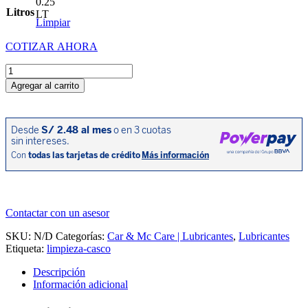
0.25
original
actual
Litros
LT
era:
es:
Limpiar
S/27.13.
S/23.74.
COTIZAR AHORA
Limpiador
M1
Agregar al carrito
Helmet&Visor
clean
0.25L
cantidad
Contactar con un asesor
SKU:
N/D
Categorías:
Car & Mc Care | Lubricantes
,
Lubricantes
Etiqueta:
limpieza-casco
Descripción
Información adicional