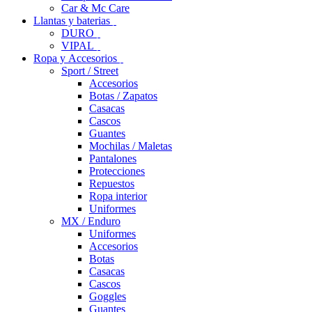
Car & Mc Care
Llantas y baterias
DURO
VIPAL
Ropa y Accesorios
Sport / Street
Accesorios
Botas / Zapatos
Casacas
Cascos
Guantes
Mochilas / Maletas
Pantalones
Protecciones
Repuestos
Ropa interior
Uniformes
MX / Enduro
Uniformes
Accesorios
Botas
Casacas
Cascos
Goggles
Guantes