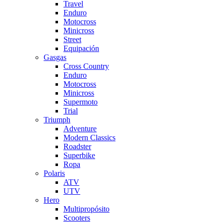
Travel
Enduro
Motocross
Minicross
Street
Equipación
Gasgas
Cross Country
Enduro
Motocross
Minicross
Supermoto
Trial
Triumph
Adventure
Modern Classics
Roadster
Superbike
Ropa
Polaris
ATV
UTV
Hero
Multipropósito
Scooters