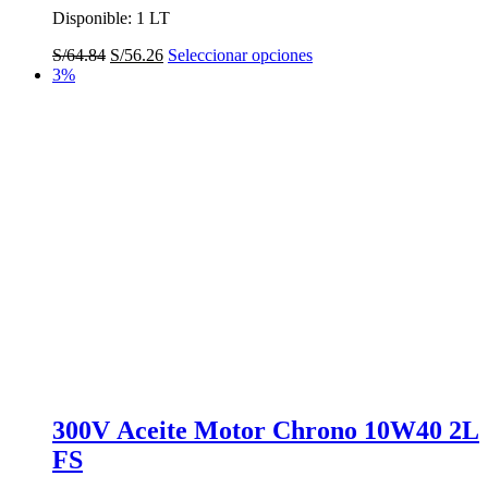
Disponible: 1 LT
El
El
Este
S/
64.84
S/
56.26
Seleccionar opciones
precio
precio
producto
3%
original
actual
tiene
era:
es:
múltiples
S/64.84.
S/56.26.
variantes.
Las
opciones
se
pueden
elegir
en
la
página
de
producto
300V Aceite Motor Chrono 10W40 2L
FS