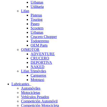
Urbanas
Utilitaria
Lifan
Pisteras
Touring
Paseo
Scooters
Urbanas
Crucero Chopper
Todoterreno
OEM Parts
QJMOTOR
ADVENTURE
CRUCERO
DEPORTIVA
NAKED
Lifan Trimóviles
Cargueros
Mototaxi
Lubricantes
Automóviles
Motocicletas
Vehículos Pesados
Competición Automóvil
Competición Motocicleta