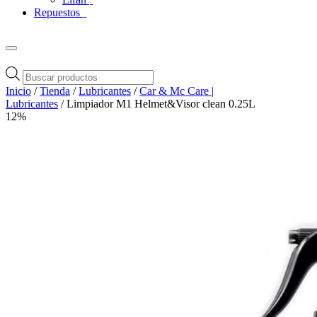
Repuestos
Búsqueda
de
Inicio
/
Tienda
/
Lubricantes
/
Car & Mc Care |
productos
Lubricantes
/ Limpiador M1 Helmet&Visor clean 0.25L
12%
Zoom