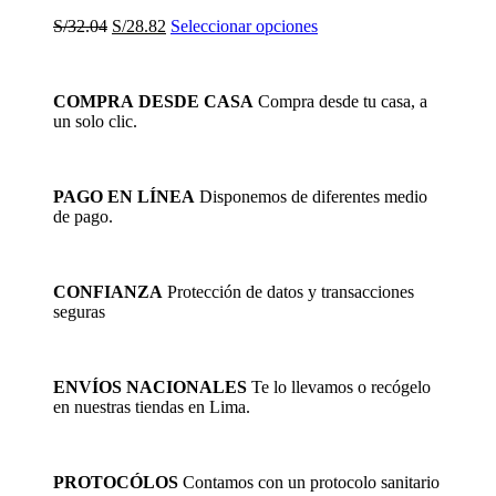
El
El
Este
S/
32.04
S/
28.82
Seleccionar opciones
precio
precio
producto
original
actual
tiene
era:
es:
múltiples
COMPRA DESDE CASA
Compra desde tu casa, a
S/32.04.
S/28.82.
variantes.
un solo clic.
Las
opciones
se
pueden
PAGO EN LÍNEA
Disponemos de diferentes medio
elegir
de pago.
en
la
página
de
CONFIANZA
Protección de datos y transacciones
producto
seguras
ENVÍOS NACIONALES
Te lo llevamos o recógelo
en nuestras tiendas en Lima.
PROTOCÓLOS
Contamos con un protocolo sanitario