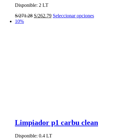
Disponible: 2 LT
El
El
Este
S/
271.28
S/
262.79
Seleccionar opciones
precio
precio
producto
10%
original
actual
tiene
era:
es:
múltiples
S/271.28.
S/262.79.
variantes.
Las
opciones
se
pueden
elegir
en
la
página
de
producto
Limpiador p1 carbu clean
Disponible: 0.4 LT