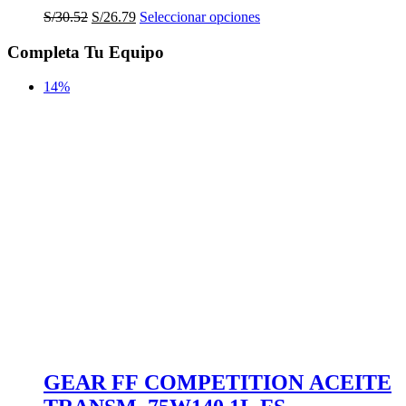
El
El
Este
S/
30.52
S/
26.79
Seleccionar opciones
precio
precio
producto
original
actual
tiene
Completa Tu Equipo
era:
es:
múltiples
S/30.52.
S/26.79.
variantes.
14%
Las
opciones
se
pueden
elegir
en
la
página
de
producto
GEAR FF COMPETITION ACEITE