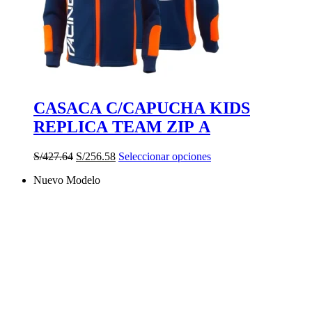
CASACA C/CAPUCHA KIDS
REPLICA TEAM ZIP A
El
El
Este
S/
427.64
S/
256.58
Seleccionar opciones
precio
precio
producto
Nuevo Modelo
original
actual
tiene
era:
es:
múltiples
S/427.64.
S/256.58.
variantes.
Las
opciones
se
pueden
elegir
en
la
página