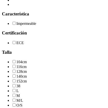
Característica
Impermeable
Certificación
ECE
Talla
104cm
116cm
128cm
140cm
152cm
38
L
M
M/L
O/S