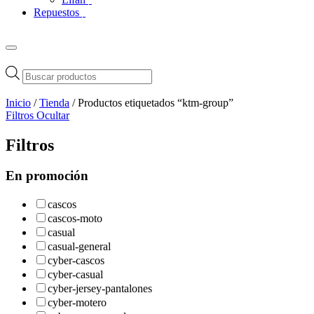
Repuestos
Búsqueda
de
productos
Inicio
/
Tienda
/ Productos etiquetados “ktm-group”
Filtros
Ocultar
Filtros
En promoción
cascos
cascos-moto
casual
casual-general
cyber-cascos
cyber-casual
cyber-jersey-pantalones
cyber-motero