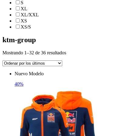
S
XL
XL/XXL
XS
XS/S
ktm-group
Ordenado
Mostrando 1–32 de 36 resultados
por
los
últimos
Nuevo Modelo
40%