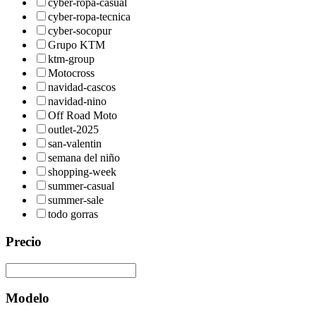
cyber-ropa-casual
cyber-ropa-tecnica
cyber-socopur
Grupo KTM
ktm-group
Motocross
navidad-cascos
navidad-nino
Off Road Moto
outlet-2025
san-valentin
semana del niño
shopping-week
summer-casual
summer-sale
todo gorras
Precio
Modelo