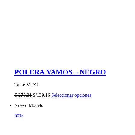
POLERA VAMOS – NEGRO
Talla: M, XL
El
El
Este
S/
278.31
S/
139.16
Seleccionar opciones
precio
precio
producto
Nuevo Modelo
original
actual
tiene
era:
es:
múltiples
50%
S/278.31.
S/139.16.
variantes.
Las
opciones
se