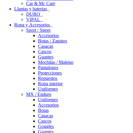
Car & Mc Care
Llantas y baterias
DURO
VIPAL
Ropa y Accesorios
Sport / Street
Accesorios
Botas / Zapatos
Casacas
Cascos
Guantes
Mochilas / Maletas
Pantalones
Protecciones
Repuestos
Ropa interior
Uniformes
MX / Enduro
Uniformes
Accesorios
Botas
Casacas
Cascos
Goggles
Guantes