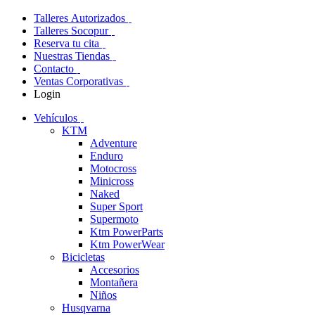
Talleres Autorizados
Talleres Socopur
Reserva tu cita
Nuestras Tiendas
Contacto
Ventas Corporativas
Login
Vehículos
KTM
Adventure
Enduro
Motocross
Minicross
Naked
Super Sport
Supermoto
Ktm PowerParts
Ktm PowerWear
Bicicletas
Accesorios
Montañera
Niños
Husqvarna