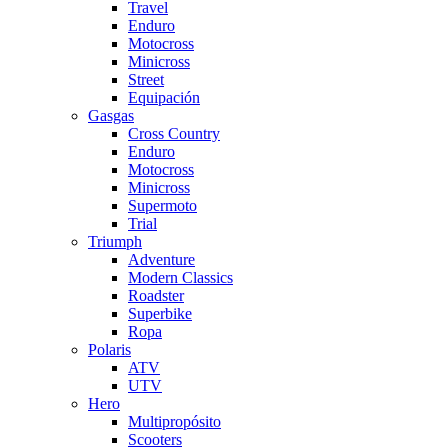
Travel
Enduro
Motocross
Minicross
Street
Equipación
Gasgas
Cross Country
Enduro
Motocross
Minicross
Supermoto
Trial
Triumph
Adventure
Modern Classics
Roadster
Superbike
Ropa
Polaris
ATV
UTV
Hero
Multipropósito
Scooters