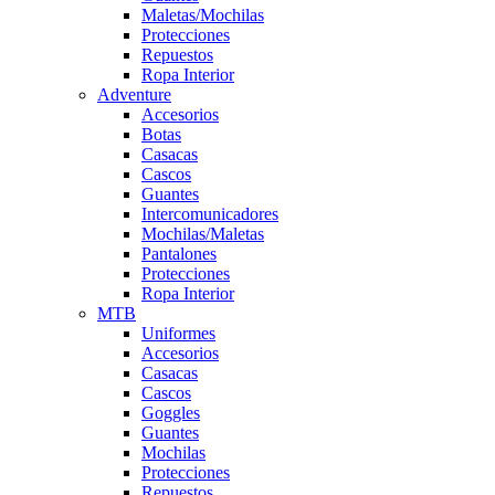
Maletas/Mochilas
Protecciones
Repuestos
Ropa Interior
Adventure
Accesorios
Botas
Casacas
Cascos
Guantes
Intercomunicadores
Mochilas/Maletas
Pantalones
Protecciones
Ropa Interior
MTB
Uniformes
Accesorios
Casacas
Cascos
Goggles
Guantes
Mochilas
Protecciones
Repuestos