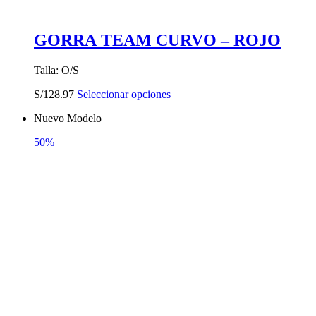
GORRA TEAM CURVO – ROJO
Talla: O/S
Este
S/
128.97
Seleccionar opciones
producto
Nuevo Modelo
tiene
múltiples
50%
variantes.
Las
opciones
se
pueden
elegir
en
la
página
de
producto