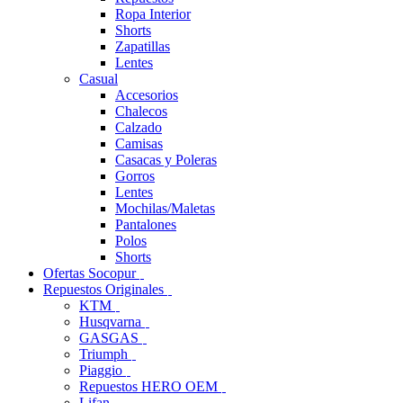
Ropa Interior
Shorts
Zapatillas
Lentes
Casual
Accesorios
Chalecos
Calzado
Camisas
Casacas y Poleras
Gorros
Lentes
Mochilas/Maletas
Pantalones
Polos
Shorts
Ofertas Socopur
Repuestos Originales
KTM
Husqvarna
GASGAS
Triumph
Piaggio
Repuestos HERO OEM
Lifan