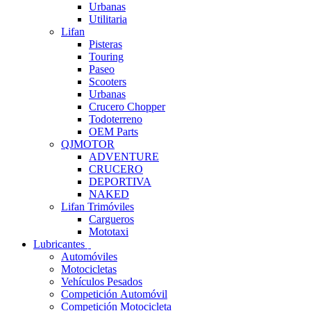
Urbanas
Utilitaria
Lifan
Pisteras
Touring
Paseo
Scooters
Urbanas
Crucero Chopper
Todoterreno
OEM Parts
QJMOTOR
ADVENTURE
CRUCERO
DEPORTIVA
NAKED
Lifan Trimóviles
Cargueros
Mototaxi
Lubricantes
Automóviles
Motocicletas
Vehículos Pesados
Competición Automóvil
Competición Motocicleta