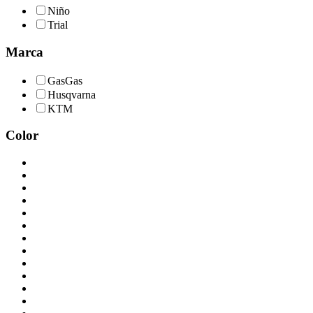
Niño
Trial
Marca
GasGas
Husqvarna
KTM
Color