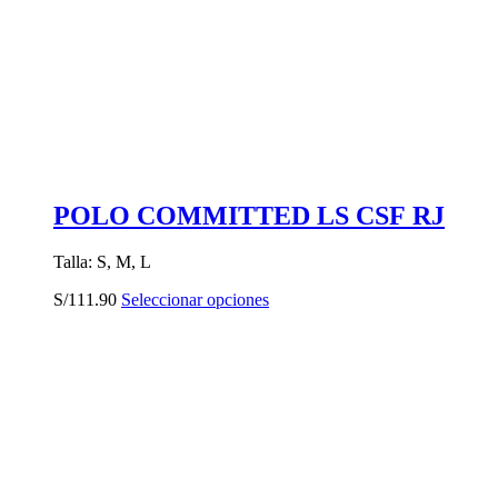
POLO COMMITTED LS CSF RJ
Talla: S, M, L
Este
S/
111.90
Seleccionar opciones
producto
tiene
múltiples
variantes.
Las
opciones
se
pueden
elegir