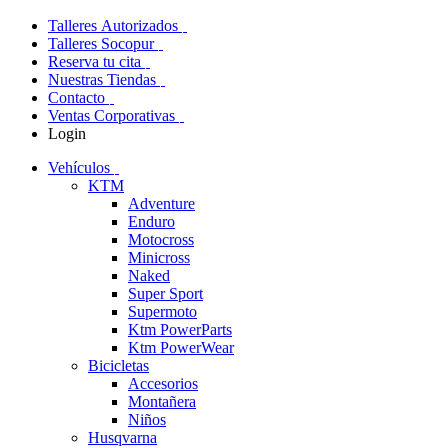
Talleres Autorizados
Talleres Socopur
Reserva tu cita
Nuestras Tiendas
Contacto
Ventas Corporativas
Login
Vehículos
KTM
Adventure
Enduro
Motocross
Minicross
Naked
Super Sport
Supermoto
Ktm PowerParts
Ktm PowerWear
Bicicletas
Accesorios
Montañera
Niños
Husqvarna