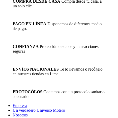
COMPRA DESDE CASA
Compra desde tu casa, a
variantes.
un solo clic.
Las
opciones
se
pueden
PAGO EN LÍNEA
Disponemos de diferentes medio
elegir
de pago.
en
la
página
de
CONFIANZA
Protección de datos y transacciones
producto
seguras
ENVÍOS NACIONALES
Te lo llevamos o recógelo
en nuestras tiendas en Lima.
PROTOCÓLOS
Contamos con un protocolo sanitario
adecuado
Empresa
Un verdadero Universo Motero
Nosotros