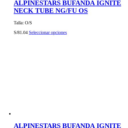
ALPINESTARS BUFANDA IGNITE
NECK TUBE NG/FU OS
Talla: O/S
Este
S/
81.04
Seleccionar opciones
producto
tiene
múltiples
variantes.
Las
opciones
se
pueden
elegir
en
la
página
de
producto
ALPINESTARS BUFANDA IGNITE