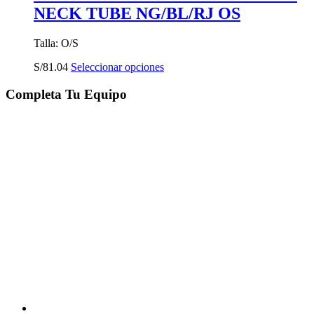
NECK TUBE NG/BL/RJ OS
Talla: O/S
Este
S/
81.04
Seleccionar opciones
producto
tiene
Completa Tu Equipo
múltiples
variantes.
Las
opciones
se
pueden
elegir
en
la
página
de
producto