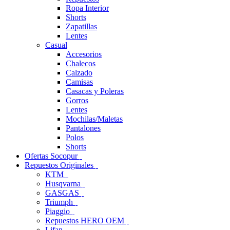
Ropa Interior
Shorts
Zapatillas
Lentes
Casual
Accesorios
Chalecos
Calzado
Camisas
Casacas y Poleras
Gorros
Lentes
Mochilas/Maletas
Pantalones
Polos
Shorts
Ofertas Socopur
Repuestos Originales
KTM
Husqvarna
GASGAS
Triumph
Piaggio
Repuestos HERO OEM
Lifan