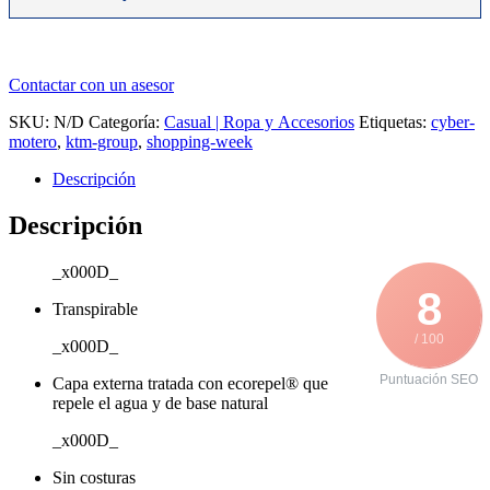
Contactar con un asesor
SKU:
N/D
Categoría:
Casual | Ropa y Accesorios
Etiquetas:
cyber-
motero
,
ktm-group
,
shopping-week
Descripción
Descripción
_x000D_
8
Transpirable
/ 100
_x000D_
Puntuación SEO
Capa externa tratada con ecorepel® que
repele el agua y de base natural
_x000D_
Sin costuras