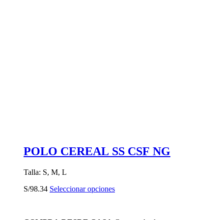
POLO CEREAL SS CSF NG
Talla: S, M, L
Este
S/
98.34
Seleccionar opciones
producto
tiene
múltiples