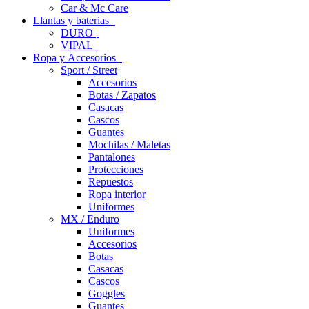
Car & Mc Care
Llantas y baterias
DURO
VIPAL
Ropa y Accesorios
Sport / Street
Accesorios
Botas / Zapatos
Casacas
Cascos
Guantes
Mochilas / Maletas
Pantalones
Protecciones
Repuestos
Ropa interior
Uniformes
MX / Enduro
Uniformes
Accesorios
Botas
Casacas
Cascos
Goggles
Guantes