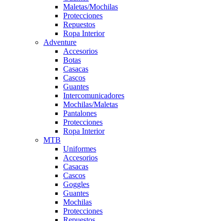
Maletas/Mochilas
Protecciones
Repuestos
Ropa Interior
Adventure
Accesorios
Botas
Casacas
Cascos
Guantes
Intercomunicadores
Mochilas/Maletas
Pantalones
Protecciones
Ropa Interior
MTB
Uniformes
Accesorios
Casacas
Cascos
Goggles
Guantes
Mochilas
Protecciones
Repuestos