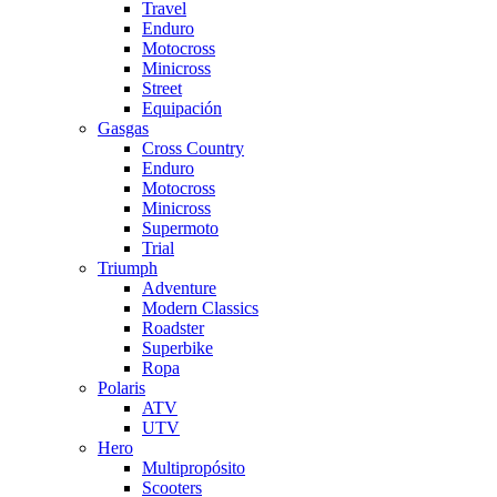
Travel
Enduro
Motocross
Minicross
Street
Equipación
Gasgas
Cross Country
Enduro
Motocross
Minicross
Supermoto
Trial
Triumph
Adventure
Modern Classics
Roadster
Superbike
Ropa
Polaris
ATV
UTV
Hero
Multipropósito
Scooters