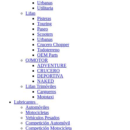
Urbanas
Utilitaria
Lifan
Pisteras
Touring
Paseo
Scooters
Urbanas
Crucero Chopper
Todoterreno
OEM Parts
QJMOTOR
ADVENTURE
CRUCERO
DEPORTIVA
NAKED
Lifan Trimóviles
Cargueros
Mototaxi
Lubricantes
Automóviles
Motocicletas
Vehículos Pesados
Competición Automóvil
Competición Motocicleta