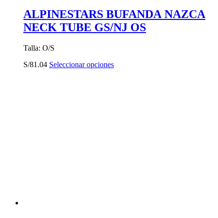
ALPINESTARS BUFANDA NAZCA
NECK TUBE GS/NJ OS
Talla: O/S
Este
S/
81.04
Seleccionar opciones
producto
tiene
múltiples
variantes.
Las
opciones
se
pueden
elegir
en
la
página
de
producto