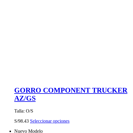
GORRO COMPONENT TRUCKER
AZ/GS
Talla: O/S
Este
S/
98.43
Seleccionar opciones
producto
Nuevo Modelo
tiene