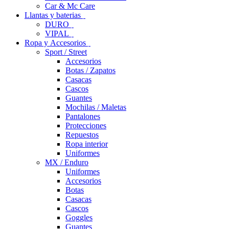
Car & Mc Care
Llantas y baterias
DURO
VIPAL
Ropa y Accesorios
Sport / Street
Accesorios
Botas / Zapatos
Casacas
Cascos
Guantes
Mochilas / Maletas
Pantalones
Protecciones
Repuestos
Ropa interior
Uniformes
MX / Enduro
Uniformes
Accesorios
Botas
Casacas
Cascos
Goggles
Guantes