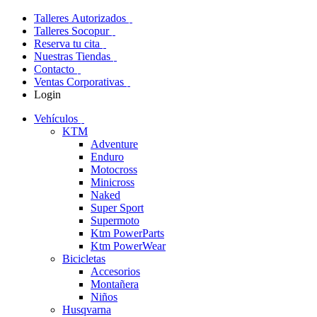
Talleres Autorizados
Talleres Socopur
Reserva tu cita
Nuestras Tiendas
Contacto
Ventas Corporativas
Login
Vehículos
KTM
Adventure
Enduro
Motocross
Minicross
Naked
Super Sport
Supermoto
Ktm PowerParts
Ktm PowerWear
Bicicletas
Accesorios
Montañera
Niños
Husqvarna