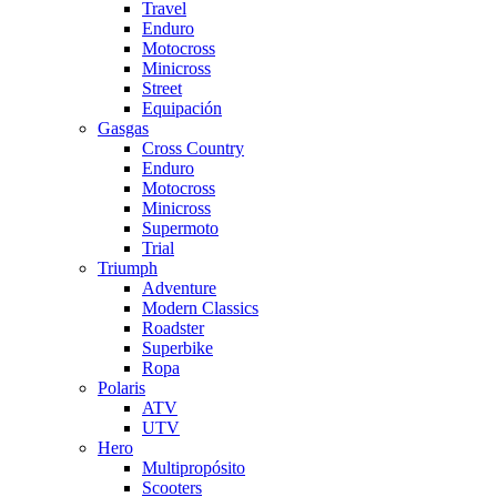
Travel
Enduro
Motocross
Minicross
Street
Equipación
Gasgas
Cross Country
Enduro
Motocross
Minicross
Supermoto
Trial
Triumph
Adventure
Modern Classics
Roadster
Superbike
Ropa
Polaris
ATV
UTV
Hero
Multipropósito
Scooters