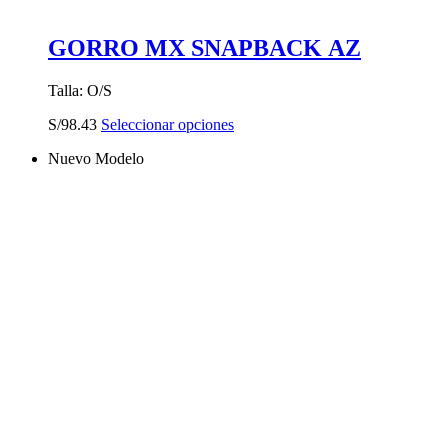
GORRO MX SNAPBACK AZ
Talla: O/S
Este
S/
98.43
Seleccionar opciones
producto
Nuevo Modelo
tiene
múltiples
variantes.
Las
opciones
se
pueden
elegir
en
la
página
de
producto