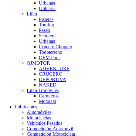
Urbanas
Utilitaria
Lifan
Pisteras
Touring
Paseo
Scooters
Urbanas
Crucero Chopper
Todoterreno
OEM Parts
QJMOTOR
ADVENTURE
CRUCERO
DEPORTIVA
NAKED
Lifan Trimóviles
Cargueros
Mototaxi
Lubricantes
Automóviles
Motocicletas
Vehículos Pesados
Competición Automóvil
Competición Motocicleta