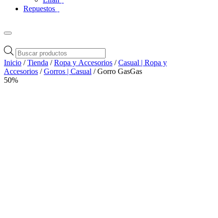
Repuestos
Búsqueda
de
Inicio
/
Tienda
/
Ropa y Accesorios
/
Casual | Ropa y
productos
Accesorios
/
Gorros | Casual
/ Gorro GasGas
50%
Zoom