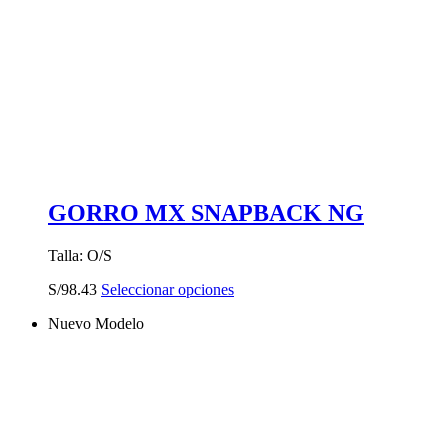
GORRO MX SNAPBACK NG
Talla: O/S
Este
S/
98.43
Seleccionar opciones
producto
Nuevo Modelo
tiene
múltiples
variantes.
Las
opciones
se
pueden