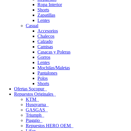
Ropa Interior
Shorts
Zapatillas
Lentes
Casual
Accesorios
Chalecos
Calzado
Camisas
Casacas y Poleras
Gorros
Lentes
Mochilas/Maletas
Pantalones
Polos
Shorts
Ofertas Socopur
Repuestos Originales
KTM
Husqvarna
GASGAS
Triumph
Piaggio
Repuestos HERO OEM
Lifan