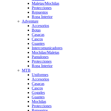
Maletas/Mochilas
Protecciones
Repuestos
Ropa Interior
Adventure
Accesorios
Botas
Casacas
Cascos
Guantes
Intercomunicadores
Mochilas/Maletas
Pantalones
Protecciones
Ropa Interior
MTB
Uniformes
Accesorios
Casacas
Cascos
Goggles
Guantes
Mochilas
Protecciones
Repuestos