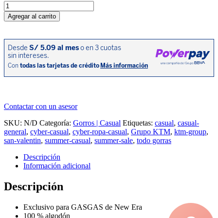
Gorro
GasGas
Agregar al carrito
cantidad
Contactar con un asesor
SKU:
N/D
Categoría:
Gorros | Casual
Etiquetas:
casual
,
casual-
general
,
cyber-casual
,
cyber-ropa-casual
,
Grupo KTM
,
ktm-group
,
san-valentin
,
summer-casual
,
summer-sale
,
todo gorras
Descripción
Información adicional
Descripción
Exclusivo para GASGAS de New Era
100 % algodón