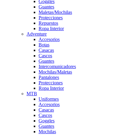
Goggles
Guantes
Maletas/Mochilas
Protecciones
Repuestos
Ropa Interior
Adventure
Accesorios
Botas
Casacas
Cascos
Guantes
Intercomunicadores
Mochilas/Maletas
Pantalones
Protecciones
Ropa Interior
MTB
Uniformes
Accesorios
Casacas
Cascos
Goggles
Guantes
Mochilas