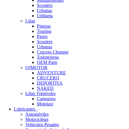
Multipropósito
Scooters
Urbanas
Utilitaria
Lifan
Pisteras
Touring
Paseo
Scooters
Urbanas
Crucero Chopper
Todoterreno
OEM Parts
QJMOTOR
ADVENTURE
CRUCERO
DEPORTIVA
NAKED
Lifan Trimóviles
Cargueros
Mototaxi
Lubricantes
Automóviles
Motocicletas
Vehículos Pesados