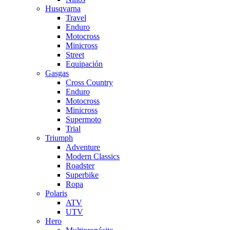
Husqvarna
Travel
Enduro
Motocross
Minicross
Street
Equipación
Gasgas
Cross Country
Enduro
Motocross
Minicross
Supermoto
Trial
Triumph
Adventure
Modern Classics
Roadster
Superbike
Ropa
Polaris
ATV
UTV
Hero