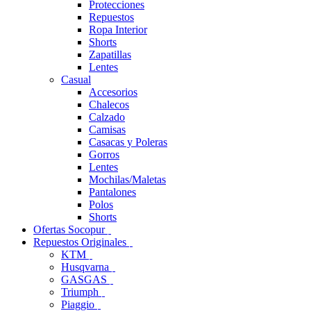
Protecciones
Repuestos
Ropa Interior
Shorts
Zapatillas
Lentes
Casual
Accesorios
Chalecos
Calzado
Camisas
Casacas y Poleras
Gorros
Lentes
Mochilas/Maletas
Pantalones
Polos
Shorts
Ofertas Socopur
Repuestos Originales
KTM
Husqvarna
GASGAS
Triumph
Piaggio