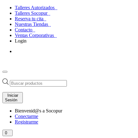
Talleres Autorizados
Talleres Socopur
Reserva tu cita
Nuestras Tiendas
Contacto
Ventas Corporativas
Login
Búsqueda
de
productos
Iniciar
Sesión
Bienvenid@s a Socopur
Conectarme
Registrarme
0