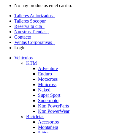
No hay productos en el carrito.
Talleres Autorizados
Talleres Socopur
Reserva tu cita
Nuestras Tiendas
Contacto
Ventas Corporativas
Login
Vehículos
KTM
Adventure
Enduro
Motocross
Minicross
Naked
Super Sport
Supermoto
Ktm PowerParts
Ktm PowerWear
Bicicletas
Accesorios
Montañera
Niños