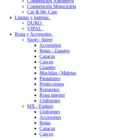
Competición Automóvil
Competición Motocicleta
Car & Mc Care
Llantas y baterias
DURO
VIPAL
Ropa y Accesorios
Sport / Street
Accesorios
Botas / Zapatos
Casacas
Cascos
Guantes
Mochilas / Maletas
Pantalones
Protecciones
Repuestos
Ropa interior
Uniformes
MX / Enduro
Uniformes
Accesorios
Botas
Casacas
Cascos