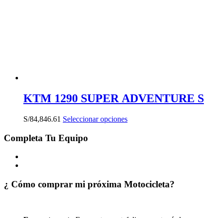
se
pueden
elegir
en
la
página
de
producto
KTM 1290 SUPER ADVENTURE S
Este
S/
84,846.61
Seleccionar opciones
producto
tiene
Completa Tu Equipo
múltiples
variantes.
Las
opciones
se
¿ Cómo comprar mi próxima Motocicleta?
pueden
elegir
en
la