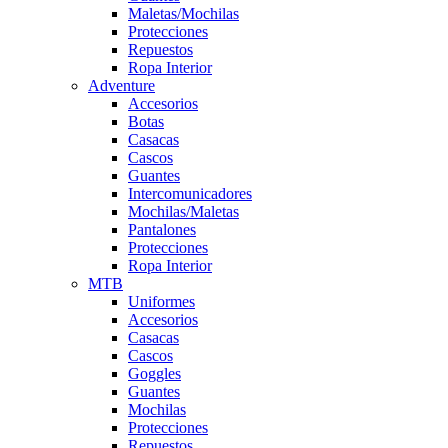
Maletas/Mochilas
Protecciones
Repuestos
Ropa Interior
Adventure
Accesorios
Botas
Casacas
Cascos
Guantes
Intercomunicadores
Mochilas/Maletas
Pantalones
Protecciones
Ropa Interior
MTB
Uniformes
Accesorios
Casacas
Cascos
Goggles
Guantes
Mochilas
Protecciones
Repuestos