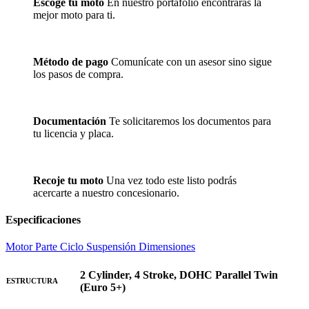
Escoge tu moto
En nuestro portafolio encontrarás la
página
mejor moto para ti.
de
producto
Método de pago
Comunícate con un asesor sino sigue
los pasos de compra.
Documentación
Te solicitaremos los documentos para
tu licencia y placa.
Recoje tu moto
Una vez todo este listo podrás
acercarte a nuestro concesionario.
Especificaciones
Motor
Parte Ciclo
Suspensión
Dimensiones
2 Cylinder, 4 Stroke, DOHC Parallel Twin
ESTRUCTURA
(Euro 5+)