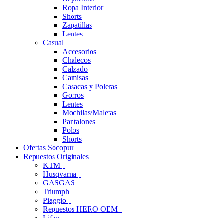
Ropa Interior
Shorts
Zapatillas
Lentes
Casual
Accesorios
Chalecos
Calzado
Camisas
Casacas y Poleras
Gorros
Lentes
Mochilas/Maletas
Pantalones
Polos
Shorts
Ofertas Socopur
Repuestos Originales
KTM
Husqvarna
GASGAS
Triumph
Piaggio
Repuestos HERO OEM
Lifan