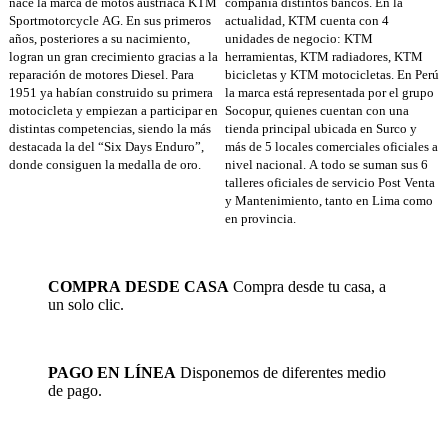
nace la marca de motos austriaca KTM
compañía distintos bancos. En la
Sportmotorcycle AG. En sus primeros
actualidad, KTM cuenta con 4
años, posteriores a su nacimiento,
unidades de negocio: KTM
logran un gran crecimiento gracias a la
herramientas, KTM radiadores, KTM
reparación de motores Diesel. Para
bicicletas y KTM motocicletas. En Perú
1951 ya habían construido su primera
la marca está representada por el grupo
motocicleta y empiezan a participar en
Socopur, quienes cuentan con una
distintas competencias, siendo la más
tienda principal ubicada en Surco y
destacada la del “Six Days Enduro”,
más de 5 locales comerciales oficiales a
donde consiguen la medalla de oro.
nivel nacional. A todo se suman sus 6
talleres oficiales de servicio Post Venta
y Mantenimiento, tanto en Lima como
en provincia.
COMPRA DESDE CASA
Compra desde tu casa, a
un solo clic.
PAGO EN LÍNEA
Disponemos de diferentes medio
de pago.