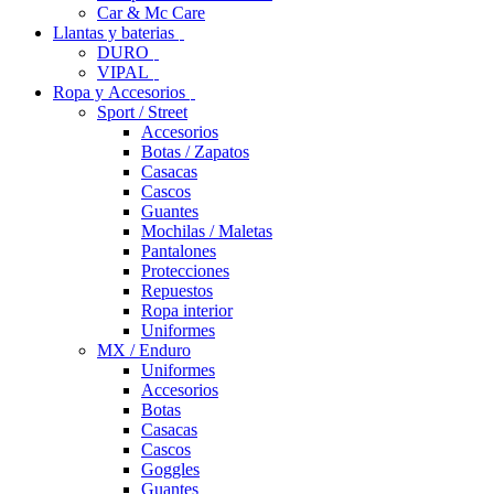
Car & Mc Care
Llantas y baterias
DURO
VIPAL
Ropa y Accesorios
Sport / Street
Accesorios
Botas / Zapatos
Casacas
Cascos
Guantes
Mochilas / Maletas
Pantalones
Protecciones
Repuestos
Ropa interior
Uniformes
MX / Enduro
Uniformes
Accesorios
Botas
Casacas
Cascos
Goggles
Guantes