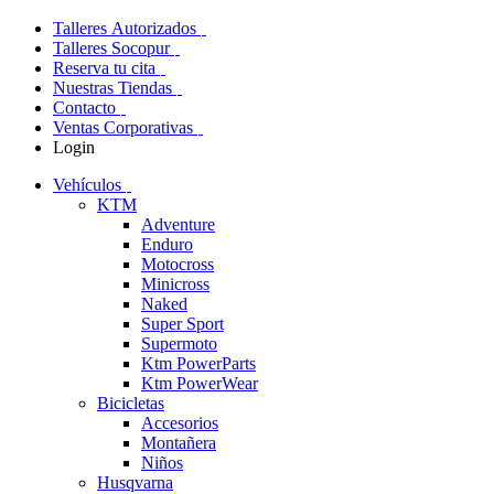
Talleres Autorizados
Talleres Socopur
Reserva tu cita
Nuestras Tiendas
Contacto
Ventas Corporativas
Login
Vehículos
KTM
Adventure
Enduro
Motocross
Minicross
Naked
Super Sport
Supermoto
Ktm PowerParts
Ktm PowerWear
Bicicletas
Accesorios
Montañera
Niños
Husqvarna