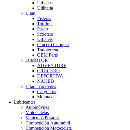
Urbanas
Utilitaria
Lifan
Pisteras
Touring
Paseo
Scooters
Urbanas
Crucero Chopper
Todoterreno
OEM Parts
QJMOTOR
ADVENTURE
CRUCERO
DEPORTIVA
NAKED
Lifan Trimóviles
Cargueros
Mototaxi
Lubricantes
Automóviles
Motocicletas
Vehículos Pesados
Competición Automóvil
Competición Motocicleta