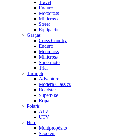
Travel
Enduro
Motocross
Minicross
Street
Equipación
Gasgas
Cross Country
Enduro
Motocross
Minicross
Supermoto
Trial
Triumph
Adventure
Modern Classics
Roadster
Superbike
Ropa
Polaris
ATV
UTV
Hero
Multipropósito
Scooters