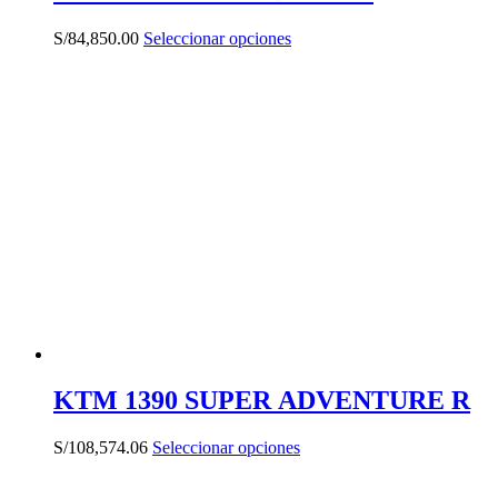
Este
S/
84,850.00
Seleccionar opciones
producto
tiene
múltiples
variantes.
Las
opciones
se
pueden
elegir
en
la
página
de
producto
KTM 1390 SUPER ADVENTURE R
Este
S/
108,574.06
Seleccionar opciones
producto
tiene