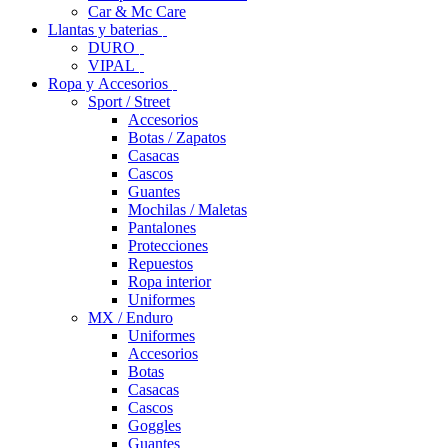
Car & Mc Care
Llantas y baterias
DURO
VIPAL
Ropa y Accesorios
Sport / Street
Accesorios
Botas / Zapatos
Casacas
Cascos
Guantes
Mochilas / Maletas
Pantalones
Protecciones
Repuestos
Ropa interior
Uniformes
MX / Enduro
Uniformes
Accesorios
Botas
Casacas
Cascos
Goggles
Guantes