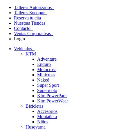
Talleres Autorizados
Talleres Socopur
Reserva tu cita
Nuestras Tiendas
Contacto
Ventas Corporativas
Login
Vehículos
KTM
Adventure
Enduro
Motocross
Minicross
Naked
Super Sport
Supermoto
Ktm PowerParts
Ktm PowerWear
Bicicletas
Accesorios
Montañera
Niños
Husqvarna