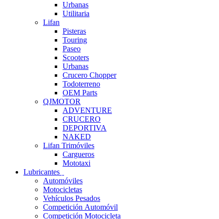
Urbanas
Utilitaria
Lifan
Pisteras
Touring
Paseo
Scooters
Urbanas
Crucero Chopper
Todoterreno
OEM Parts
QJMOTOR
ADVENTURE
CRUCERO
DEPORTIVA
NAKED
Lifan Trimóviles
Cargueros
Mototaxi
Lubricantes
Automóviles
Motocicletas
Vehículos Pesados
Competición Automóvil
Competición Motocicleta