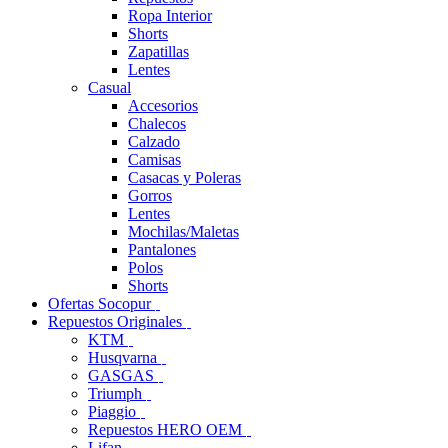
Ropa Interior
Shorts
Zapatillas
Lentes
Casual
Accesorios
Chalecos
Calzado
Camisas
Casacas y Poleras
Gorros
Lentes
Mochilas/Maletas
Pantalones
Polos
Shorts
Ofertas Socopur
Repuestos Originales
KTM
Husqvarna
GASGAS
Triumph
Piaggio
Repuestos HERO OEM
Lifan