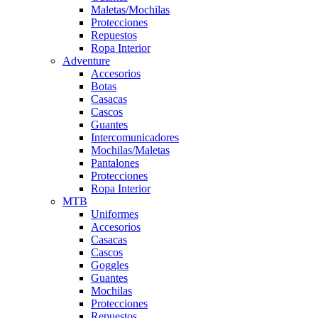
Maletas/Mochilas
Protecciones
Repuestos
Ropa Interior
Adventure
Accesorios
Botas
Casacas
Cascos
Guantes
Intercomunicadores
Mochilas/Maletas
Pantalones
Protecciones
Ropa Interior
MTB
Uniformes
Accesorios
Casacas
Cascos
Goggles
Guantes
Mochilas
Protecciones
Repuestos