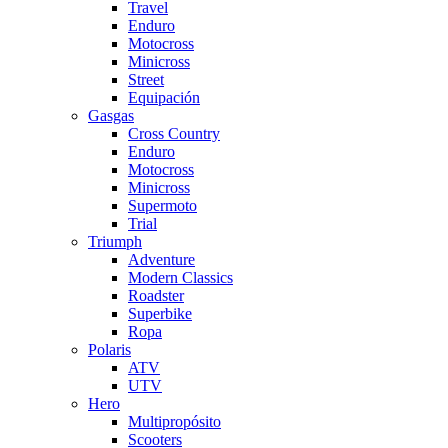
Travel
Enduro
Motocross
Minicross
Street
Equipación
Gasgas
Cross Country
Enduro
Motocross
Minicross
Supermoto
Trial
Triumph
Adventure
Modern Classics
Roadster
Superbike
Ropa
Polaris
ATV
UTV
Hero
Multipropósito
Scooters