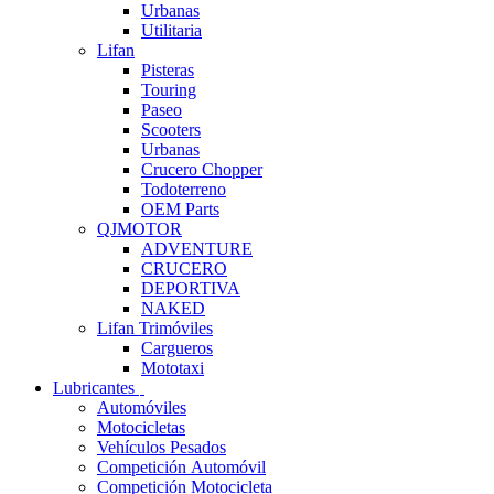
Urbanas
Utilitaria
Lifan
Pisteras
Touring
Paseo
Scooters
Urbanas
Crucero Chopper
Todoterreno
OEM Parts
QJMOTOR
ADVENTURE
CRUCERO
DEPORTIVA
NAKED
Lifan Trimóviles
Cargueros
Mototaxi
Lubricantes
Automóviles
Motocicletas
Vehículos Pesados
Competición Automóvil
Competición Motocicleta