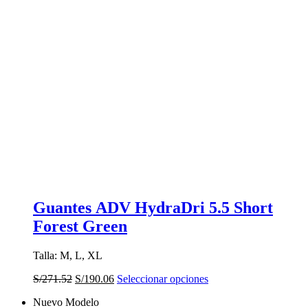
Guantes ADV HydraDri 5.5 Short
Forest Green
Talla: M, L, XL
El
El
Este
S/
271.52
S/
190.06
Seleccionar opciones
precio
precio
producto
Nuevo Modelo
original
actual
tiene