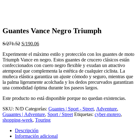
Guantes Vance Negro Triumph
El
El
S/
271.52
S/
190.06
precio
precio
Experimente el máximo estilo y protección con los guantes de moto
original
actual
Triumph Vance en negro. Estos guantes de crucero clásicos están
era:
es:
confeccionados con cuero negro flexible y exudan un atractivo
S/271.52.
S/190.06.
atemporal que complementa la estética de cualquier ciclista. La
muñeca elástica garantiza un ajuste cómodo y seguro, mientras que
la palma ligeramente acolchada y los dedos precurvados garantizan
una comodidad óptima durante los paseos largos.
Este producto no está disponible porque no quedan existencias.
SKU:
N/D
Categorías:
Guantes | Sport - Street
,
Adventure
,
Guaantes | Adventure
,
Sport / Street
Etiquetas:
cyber-motero
,
shopping-week
,
Touring
Descripción
Información adicional