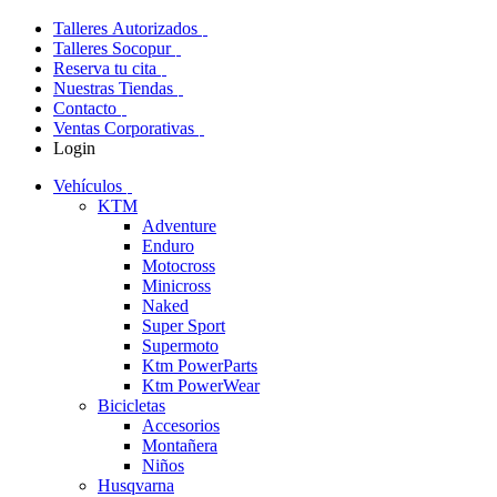
Talleres Autorizados
Talleres Socopur
Reserva tu cita
Nuestras Tiendas
Contacto
Ventas Corporativas
Login
Vehículos
KTM
Adventure
Enduro
Motocross
Minicross
Naked
Super Sport
Supermoto
Ktm PowerParts
Ktm PowerWear
Bicicletas
Accesorios
Montañera
Niños
Husqvarna