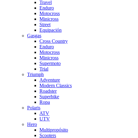
Travel
Enduro
Motocross
Minicross
Street
Equipación
Gasgas
Cross Country
Enduro
Motocross
Minicross
Supermoto
Trial
Triumph
Adventure
Modern Classics
Roadster
Superbike
Ropa
Polaris
ATV
UTV
Hero
Multipropósito
Scooters