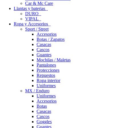
Car & Mc Care
Llantas y baterias
DURO
VIPAL
Ropa y Accesorios
Sport / Street
Accesorios
Botas / Zapatos
Casacas
Cascos
Guantes
Mochilas / Maletas
Pantalones
Protecciones
Repuestos
Ropa interior
Uniformes
MX / Enduro
Uniformes
Accesorios
Botas
Casacas
Cascos
Goggles
Guantes