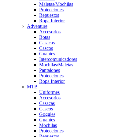
Maletas/Mochilas
Protecciones
Repuestos
Ropa Interior
Adventure
Accesorios
Botas
Casacas
Cascos
Guantes
Intercomunicadores
Mochilas/Maletas
Pantalones
Protecciones
Ropa Interior
MTB
Uniformes
Accesorios
Casacas
Cascos
Goggles
Guantes
Mochilas
Protecciones
Repuestos