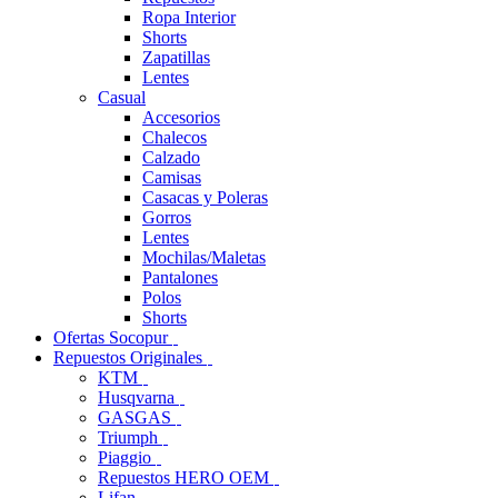
Ropa Interior
Shorts
Zapatillas
Lentes
Casual
Accesorios
Chalecos
Calzado
Camisas
Casacas y Poleras
Gorros
Lentes
Mochilas/Maletas
Pantalones
Polos
Shorts
Ofertas Socopur
Repuestos Originales
KTM
Husqvarna
GASGAS
Triumph
Piaggio
Repuestos HERO OEM
Lifan