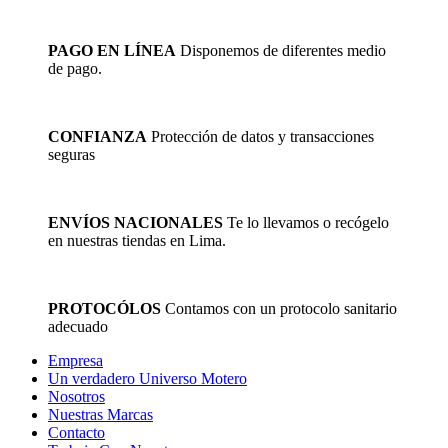
opciones
se
pueden
PAGO EN LÍNEA
Disponemos de diferentes medio
elegir
de pago.
en
la
página
de
CONFIANZA
Protección de datos y transacciones
producto
seguras
ENVÍOS NACIONALES
Te lo llevamos o recógelo
en nuestras tiendas en Lima.
PROTOCÓLOS
Contamos con un protocolo sanitario
adecuado
Empresa
Un verdadero Universo Motero
Nosotros
Nuestras Marcas
Contacto