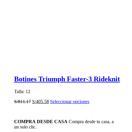
Botines Triumph Faster-3 Rideknit
Talla: 12
El
El
Este
S/
811.17
S/
405.58
Seleccionar opciones
precio
precio
producto
original
actual
tiene
era:
es:
múltiples
COMPRA DESDE CASA
Compra desde tu casa, a
S/811.17.
S/405.58.
variantes.
un solo clic.
Las