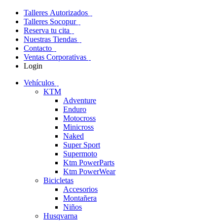
Talleres Autorizados
Talleres Socopur
Reserva tu cita
Nuestras Tiendas
Contacto
Ventas Corporativas
Login
Vehículos
KTM
Adventure
Enduro
Motocross
Minicross
Naked
Super Sport
Supermoto
Ktm PowerParts
Ktm PowerWear
Bicicletas
Accesorios
Montañera
Niños
Husqvarna