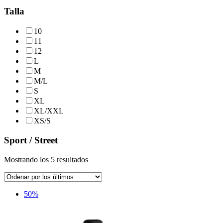
Talla
10
11
12
L
M
M/L
S
XL
XL/XXL
XS/S
Sport / Street
Ordenado
Mostrando los 5 resultados
por
los
últimos
50%