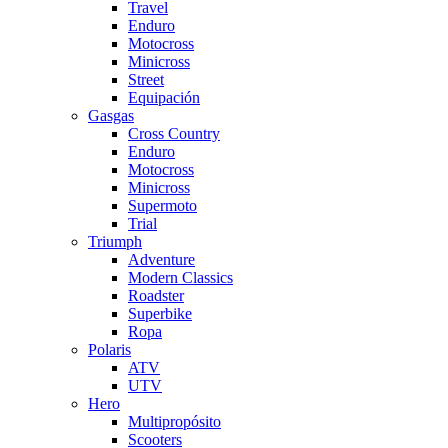
Travel
Enduro
Motocross
Minicross
Street
Equipación
Gasgas
Cross Country
Enduro
Motocross
Minicross
Supermoto
Trial
Triumph
Adventure
Modern Classics
Roadster
Superbike
Ropa
Polaris
ATV
UTV
Hero
Multipropósito
Scooters