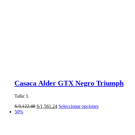
Casaca Alder GTX Negro Triumph
Talla: L
El
El
Este
S/
3,122.48
S/
1,561.24
Seleccionar opciones
precio
precio
producto
50%
original
actual
tiene
era:
es:
múltiples
S/3,122.48.
S/1,561.24.
variantes.
Las