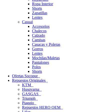
Ropa Interior
Shorts
Zapatillas
Lentes
Casual
Accesorios
Chalecos
Calzado
Camisas
Casacas y Poleras
Gorros
Lentes
Mochilas/Maletas
Pantalones
Polos
Shorts
Ofertas Socopur
Repuestos Originales
KTM
Husqvarna
GASGAS
Triumph
Piaggio
Repuestos HERO OEM
Lifan