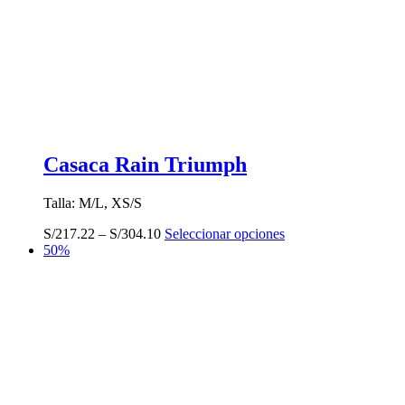
Casaca Rain Triumph
Talla: M/L, XS/S
Este
S/
217.22
–
S/
304.10
Seleccionar opciones
producto
50%
tiene
múltiples
variantes.
Las
opciones
se
pueden
elegir
en