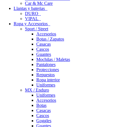
Car & Mc Care
Llantas y baterias
DURO
VIPAL
Ropa y Accesorios
Sport / Street
Accesorios
Botas / Zapatos
Casacas
Cascos
Guantes
Mochilas / Maletas
Pantalones
Protecciones
Repuestos
Ropa interior
Uniformes
MX / Enduro
Uniformes
Accesorios
Botas
Casacas
Cascos
Goggles
Guantes