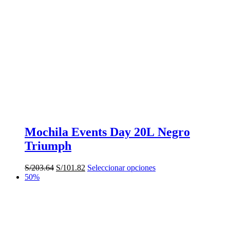
Mochila Events Day 20L Negro
Triumph
El
El
Este
S/
203.64
S/
101.82
Seleccionar opciones
precio
precio
producto
50%
original
actual
tiene
era:
es:
múltiples
S/203.64.
S/101.82.
variantes.
Las
opciones