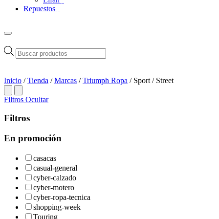
Repuestos
Búsqueda
de
productos
Inicio
/
Tienda
/
Marcas
/
Triumph Ropa
/ Sport / Street
Filtros
Ocultar
Filtros
En promoción
casacas
casual-general
cyber-calzado
cyber-motero
cyber-ropa-tecnica
shopping-week
Touring