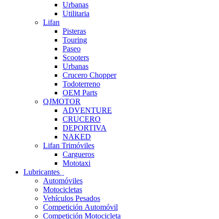
Urbanas
Utilitaria
Lifan
Pisteras
Touring
Paseo
Scooters
Urbanas
Crucero Chopper
Todoterreno
OEM Parts
QJMOTOR
ADVENTURE
CRUCERO
DEPORTIVA
NAKED
Lifan Trimóviles
Cargueros
Mototaxi
Lubricantes
Automóviles
Motocicletas
Vehículos Pesados
Competición Automóvil
Competición Motocicleta