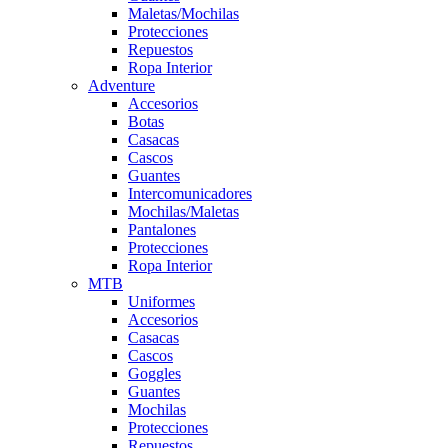
Maletas/Mochilas
Protecciones
Repuestos
Ropa Interior
Adventure
Accesorios
Botas
Casacas
Cascos
Guantes
Intercomunicadores
Mochilas/Maletas
Pantalones
Protecciones
Ropa Interior
MTB
Uniformes
Accesorios
Casacas
Cascos
Goggles
Guantes
Mochilas
Protecciones
Repuestos