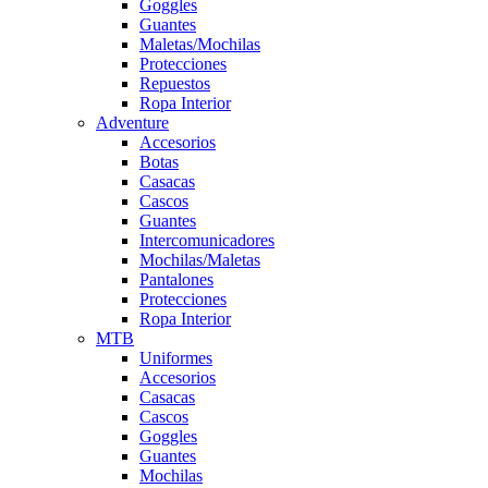
Goggles
Guantes
Maletas/Mochilas
Protecciones
Repuestos
Ropa Interior
Adventure
Accesorios
Botas
Casacas
Cascos
Guantes
Intercomunicadores
Mochilas/Maletas
Pantalones
Protecciones
Ropa Interior
MTB
Uniformes
Accesorios
Casacas
Cascos
Goggles
Guantes
Mochilas