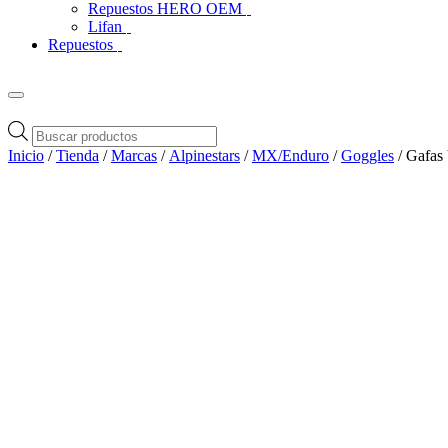
Repuestos HERO OEM
Lifan
Repuestos
Búsqueda
de
Inicio
/
Tienda
/
Marcas
/
Alpinestars
/
MX/Enduro
/
Goggles
/ Gafas 
productos
Zoom