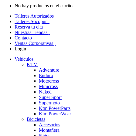
No hay productos en el carrito.
Talleres Autorizados
Talleres Socopur
Reserva tu cita
Nuestras Tiendas
Contacto
Ventas Corporativas
Login
Vehículos
KTM
Adventure
Enduro
Motocross
Minicross
Naked
Super Sport
Supermoto
Ktm PowerParts
Ktm PowerWear
Bicicletas
Accesorios
Montañera
Niños