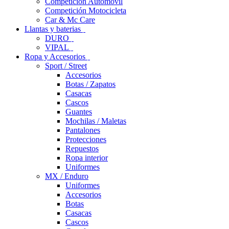
Competición Automóvil
Competición Motocicleta
Car & Mc Care
Llantas y baterias
DURO
VIPAL
Ropa y Accesorios
Sport / Street
Accesorios
Botas / Zapatos
Casacas
Cascos
Guantes
Mochilas / Maletas
Pantalones
Protecciones
Repuestos
Ropa interior
Uniformes
MX / Enduro
Uniformes
Accesorios
Botas
Casacas
Cascos