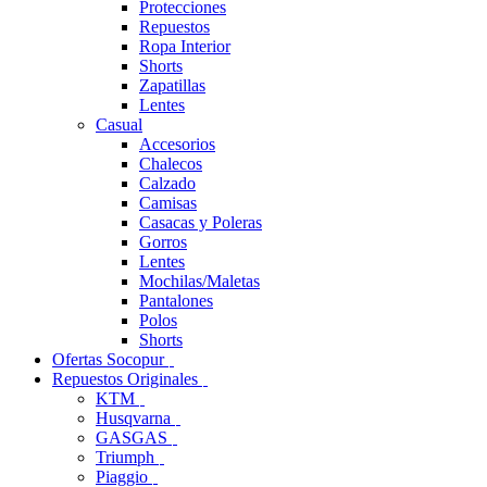
Protecciones
Repuestos
Ropa Interior
Shorts
Zapatillas
Lentes
Casual
Accesorios
Chalecos
Calzado
Camisas
Casacas y Poleras
Gorros
Lentes
Mochilas/Maletas
Pantalones
Polos
Shorts
Ofertas Socopur
Repuestos Originales
KTM
Husqvarna
GASGAS
Triumph
Piaggio