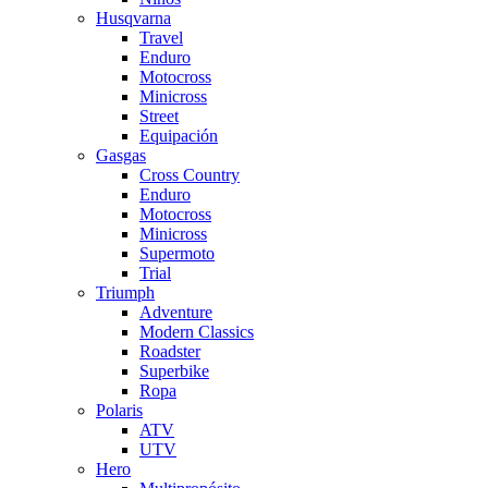
Husqvarna
Travel
Enduro
Motocross
Minicross
Street
Equipación
Gasgas
Cross Country
Enduro
Motocross
Minicross
Supermoto
Trial
Triumph
Adventure
Modern Classics
Roadster
Superbike
Ropa
Polaris
ATV
UTV
Hero