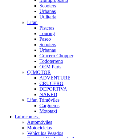
Multipropósito
Scooters
Urbanas
Utilitaria
Lifan
Pisteras
Touring
Paseo
Scooters
Urbanas
Crucero Chopper
Todoterreno
OEM Parts
QJMOTOR
ADVENTURE
CRUCERO
DEPORTIVA
NAKED
Lifan Trimóviles
Cargueros
Mototaxi
Lubricantes
Automóviles
Motocicletas
Vehículos Pesados