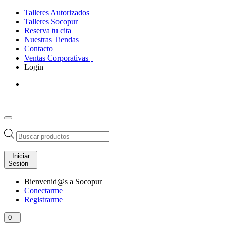
Talleres Autorizados
Talleres Socopur
Reserva tu cita
Nuestras Tiendas
Contacto
Ventas Corporativas
Login
Búsqueda
de
productos
Iniciar
Sesión
Bienvenid@s a Socopur
Conectarme
Registrarme
0