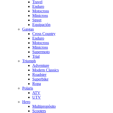
Travel
Enduro
Motocross
Minicross
Street
Equipación
Gasgas
Cross Country
Enduro
Motocross
Minicross
Supermoto
Trial
Triumph
Adventure
Modern Classics
Roadster
Superbike
Ropa
Polaris
ATV
UTV
Hero
Multipropósito
Scooters