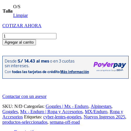
precio
precio
O/S
original
actual
Talla
era:
es:
Limpiar
S/172.75.
S/138.20.
COTIZAR AHORA
Gafas
Vision
Agregar al carrito
5
Wordmark
-
Amarillo
Flúor/Rosado
cantidad
Contactar con un asesor
SKU:
N/D
Categorías:
Goggles | Mx - Enduro
,
Alpinestars
,
Goggles
,
Mx - Enduro | Ropa y Accesorios
,
MX/Enduro
,
Ropa y
Accesorios
Etiquetas:
cyber-lentes-goggles
,
Nuevos Ingresos 2025
,
productos-seleccionados
,
semana-off-road