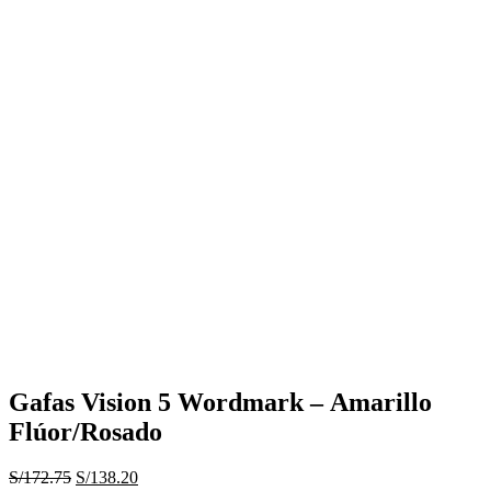
Gafas Vision 5 Wordmark – Amarillo
Flúor/Rosado
El
El
S/
172.75
S/
138.20