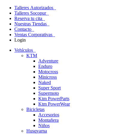
Talleres Autorizados
Talleres Socopur
Reserva tu cita
Nuestras Tiendas
Contacto
Ventas Corporativas
Login
Vehículos
KTM
Adventure
Enduro
Motocross
Minicross
Naked
Super Sport
Supermoto
Ktm PowerParts
Ktm PowerWear
Bicicletas
Accesorios
Montañera
Niños
Husqvarna