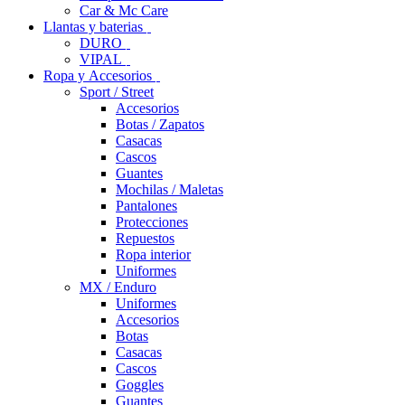
Car & Mc Care
Llantas y baterias
DURO
VIPAL
Ropa y Accesorios
Sport / Street
Accesorios
Botas / Zapatos
Casacas
Cascos
Guantes
Mochilas / Maletas
Pantalones
Protecciones
Repuestos
Ropa interior
Uniformes
MX / Enduro
Uniformes
Accesorios
Botas
Casacas
Cascos
Goggles
Guantes