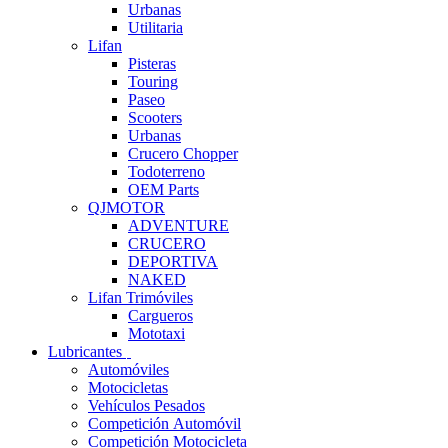
Urbanas
Utilitaria
Lifan
Pisteras
Touring
Paseo
Scooters
Urbanas
Crucero Chopper
Todoterreno
OEM Parts
QJMOTOR
ADVENTURE
CRUCERO
DEPORTIVA
NAKED
Lifan Trimóviles
Cargueros
Mototaxi
Lubricantes
Automóviles
Motocicletas
Vehículos Pesados
Competición Automóvil
Competición Motocicleta