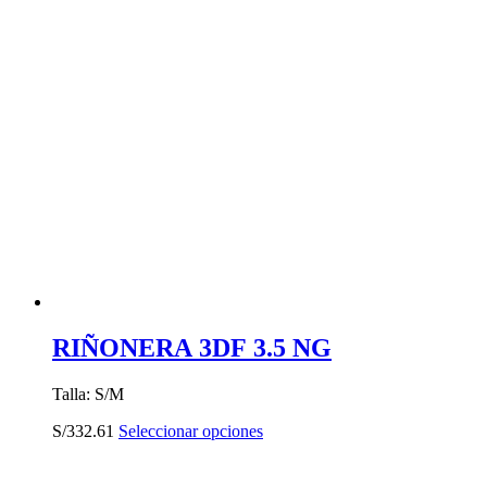
RIÑONERA 3DF 3.5 NG
Talla: S/M
Este
S/
332.61
Seleccionar opciones
producto
tiene