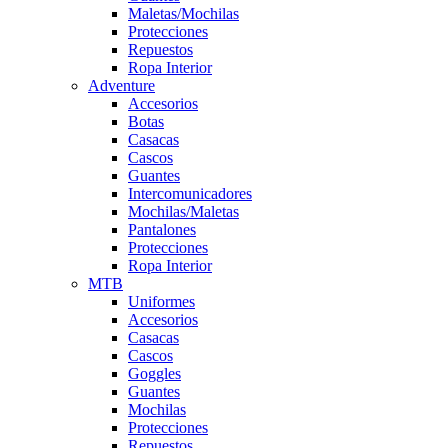
Maletas/Mochilas
Protecciones
Repuestos
Ropa Interior
Adventure
Accesorios
Botas
Casacas
Cascos
Guantes
Intercomunicadores
Mochilas/Maletas
Pantalones
Protecciones
Ropa Interior
MTB
Uniformes
Accesorios
Casacas
Cascos
Goggles
Guantes
Mochilas
Protecciones
Repuestos