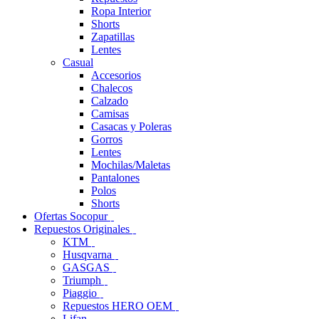
Ropa Interior
Shorts
Zapatillas
Lentes
Casual
Accesorios
Chalecos
Calzado
Camisas
Casacas y Poleras
Gorros
Lentes
Mochilas/Maletas
Pantalones
Polos
Shorts
Ofertas Socopur
Repuestos Originales
KTM
Husqvarna
GASGAS
Triumph
Piaggio
Repuestos HERO OEM
Lifan