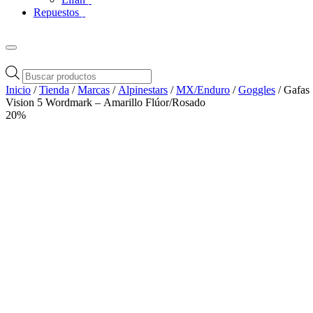
Repuestos
Búsqueda
de
Inicio
/
Tienda
/
Marcas
/
Alpinestars
/
MX/Enduro
/
Goggles
/ Gafas
productos
Vision 5 Wordmark – Amarillo Flúor/Rosado
20%
Zoom