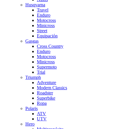
Husqvarna
Travel
Enduro
Motocross
Minicross
Street
Equipación
Gasgas
Cross Country
Enduro
Motocross
Minicross
Supermoto
Trial
Triumph
Adventure
Modern Classics
Roadster
Superbike
Ropa
Polaris
ATV
UTV
Hero