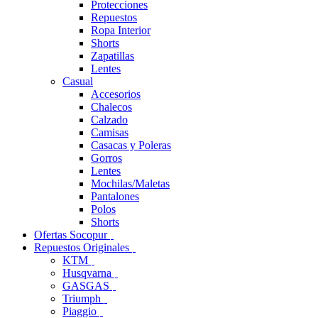
Protecciones
Repuestos
Ropa Interior
Shorts
Zapatillas
Lentes
Casual
Accesorios
Chalecos
Calzado
Camisas
Casacas y Poleras
Gorros
Lentes
Mochilas/Maletas
Pantalones
Polos
Shorts
Ofertas Socopur
Repuestos Originales
KTM
Husqvarna
GASGAS
Triumph
Piaggio