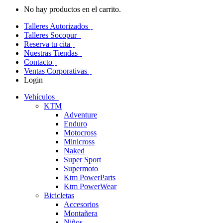
No hay productos en el carrito.
Talleres Autorizados
Talleres Socopur
Reserva tu cita
Nuestras Tiendas
Contacto
Ventas Corporativas
Login
Vehículos
KTM
Adventure
Enduro
Motocross
Minicross
Naked
Super Sport
Supermoto
Ktm PowerParts
Ktm PowerWear
Bicicletas
Accesorios
Montañera
Niños