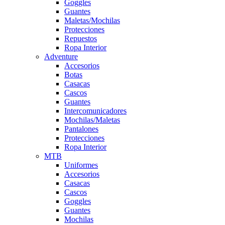
Goggles
Guantes
Maletas/Mochilas
Protecciones
Repuestos
Ropa Interior
Adventure
Accesorios
Botas
Casacas
Cascos
Guantes
Intercomunicadores
Mochilas/Maletas
Pantalones
Protecciones
Ropa Interior
MTB
Uniformes
Accesorios
Casacas
Cascos
Goggles
Guantes
Mochilas