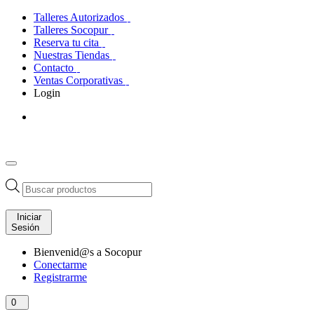
Talleres Autorizados
Talleres Socopur
Reserva tu cita
Nuestras Tiendas
Contacto
Ventas Corporativas
Login
Búsqueda
de
productos
Iniciar
Sesión
Bienvenid@s a Socopur
Conectarme
Registrarme
0