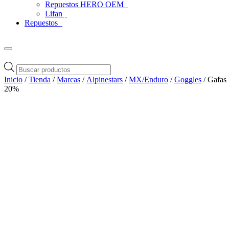
Repuestos HERO OEM
Lifan
Repuestos
Búsqueda
de
Inicio
/
Tienda
/
Marcas
/
Alpinestars
/
MX/Enduro
/
Goggles
/ Gafas
productos
20%
Zoom