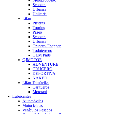
Multipropósito
Scooters
Urbanas
Utilitaria
Lifan
Pisteras
Touring
Paseo
Scooters
Urbanas
Crucero Chopper
Todoterreno
OEM Parts
QJMOTOR
ADVENTURE
CRUCERO
DEPORTIVA
NAKED
Lifan Trimóviles
Cargueros
Mototaxi
Lubricantes
Automóviles
Motocicletas
Vehículos Pesados