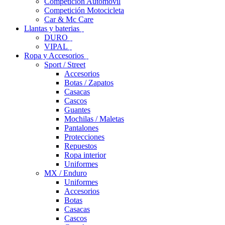
Competición Automóvil
Competición Motocicleta
Car & Mc Care
Llantas y baterias
DURO
VIPAL
Ropa y Accesorios
Sport / Street
Accesorios
Botas / Zapatos
Casacas
Cascos
Guantes
Mochilas / Maletas
Pantalones
Protecciones
Repuestos
Ropa interior
Uniformes
MX / Enduro
Uniformes
Accesorios
Botas
Casacas
Cascos