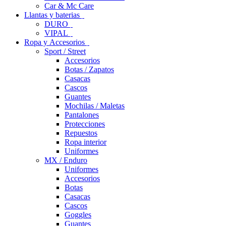
Car & Mc Care
Llantas y baterias
DURO
VIPAL
Ropa y Accesorios
Sport / Street
Accesorios
Botas / Zapatos
Casacas
Cascos
Guantes
Mochilas / Maletas
Pantalones
Protecciones
Repuestos
Ropa interior
Uniformes
MX / Enduro
Uniformes
Accesorios
Botas
Casacas
Cascos
Goggles
Guantes