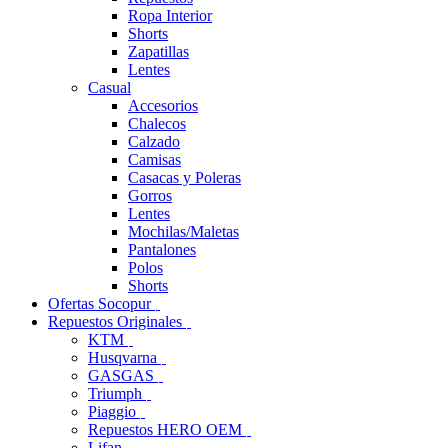
Ropa Interior
Shorts
Zapatillas
Lentes
Casual
Accesorios
Chalecos
Calzado
Camisas
Casacas y Poleras
Gorros
Lentes
Mochilas/Maletas
Pantalones
Polos
Shorts
Ofertas Socopur
Repuestos Originales
KTM
Husqvarna
GASGAS
Triumph
Piaggio
Repuestos HERO OEM
Lifan