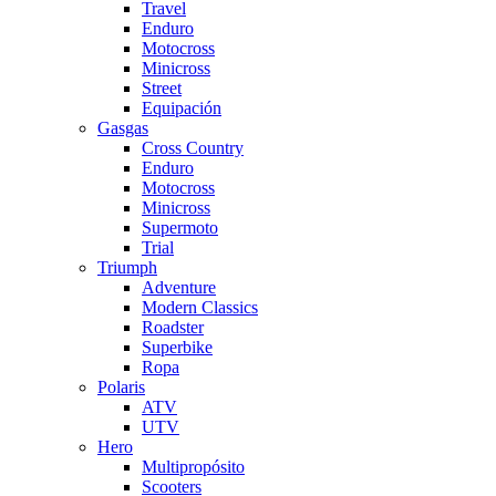
Travel
Enduro
Motocross
Minicross
Street
Equipación
Gasgas
Cross Country
Enduro
Motocross
Minicross
Supermoto
Trial
Triumph
Adventure
Modern Classics
Roadster
Superbike
Ropa
Polaris
ATV
UTV
Hero
Multipropósito
Scooters