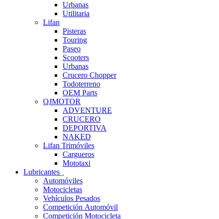
Urbanas
Utilitaria
Lifan
Pisteras
Touring
Paseo
Scooters
Urbanas
Crucero Chopper
Todoterreno
OEM Parts
QJMOTOR
ADVENTURE
CRUCERO
DEPORTIVA
NAKED
Lifan Trimóviles
Cargueros
Mototaxi
Lubricantes
Automóviles
Motocicletas
Vehículos Pesados
Competición Automóvil
Competición Motocicleta