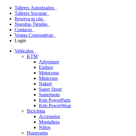
Talleres Autorizados
Talleres Socopur
Reserva tu cita
Nuestras Tiendas
Contacto
Ventas Corporativas
Login
Vehículos
KTM
Adventure
Enduro
Motocross
Minicross
Naked
Super Sport
Supermoto
Ktm PowerParts
Ktm PowerWear
Bicicletas
Accesorios
Montañera
Niños
Husqvarna