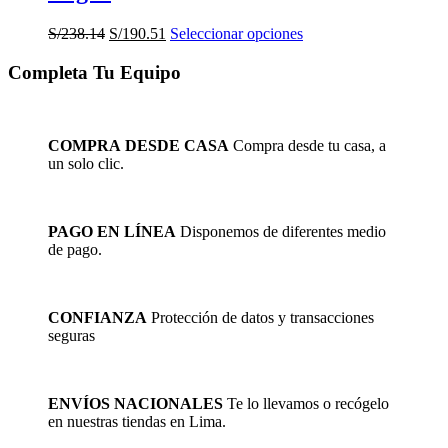
El
El
Este
S/
238.14
S/
190.51
Seleccionar opciones
precio
precio
producto
original
actual
tiene
Completa Tu Equipo
era:
es:
múltiples
S/238.14.
S/190.51.
variantes.
Las
opciones
COMPRA DESDE CASA
Compra desde tu casa, a
se
un solo clic.
pueden
elegir
en
la
PAGO EN LÍNEA
Disponemos de diferentes medio
página
de pago.
de
producto
CONFIANZA
Protección de datos y transacciones
seguras
ENVÍOS NACIONALES
Te lo llevamos o recógelo
en nuestras tiendas en Lima.