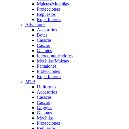
Maletas/Mochilas
Protecciones
Repuestos
Ropa Interior
Adventure
Accesorios
Botas
Casacas
Cascos
Guantes
Intercomunicadores
Mochilas/Maletas
Pantalones
Protecciones
Ropa Interior
MTB
Uniformes
Accesorios
Casacas
Cascos
Goggles
Guantes
Mochilas
Protecciones
Repuestos