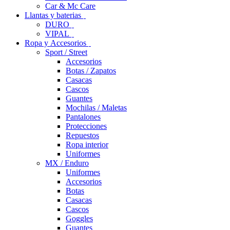
Car & Mc Care
Llantas y baterias
DURO
VIPAL
Ropa y Accesorios
Sport / Street
Accesorios
Botas / Zapatos
Casacas
Cascos
Guantes
Mochilas / Maletas
Pantalones
Protecciones
Repuestos
Ropa interior
Uniformes
MX / Enduro
Uniformes
Accesorios
Botas
Casacas
Cascos
Goggles
Guantes