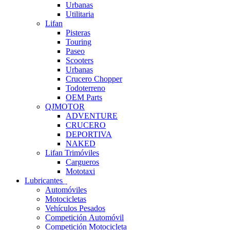
Urbanas
Utilitaria
Lifan
Pisteras
Touring
Paseo
Scooters
Urbanas
Crucero Chopper
Todoterreno
OEM Parts
QJMOTOR
ADVENTURE
CRUCERO
DEPORTIVA
NAKED
Lifan Trimóviles
Cargueros
Mototaxi
Lubricantes
Automóviles
Motocicletas
Vehículos Pesados
Competición Automóvil
Competición Motocicleta