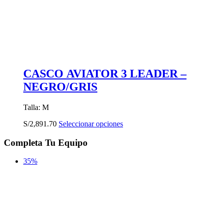
CASCO AVIATOR 3 LEADER –
NEGRO/GRIS
Talla: M
Este
S/
2,891.70
Seleccionar opciones
producto
tiene
Completa Tu Equipo
múltiples
variantes.
35%
Las
opciones
se
pueden
elegir
en