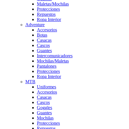
Maletas/Mochilas
Protecciones
Repuestos
Ropa Interior
Adventure
Accesorios
Botas
Casacas
Cascos
Guantes
Intercomunicadores
Mochilas/Maletas
Pantalones
Protecciones
Ropa Interior
MTB
Uniformes
Accesorios
Casacas
Cascos
Goggles
Guantes
Mochilas
Protecciones
Repuestos