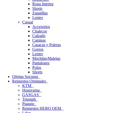
Ropa Interior
Shorts
Zapatillas
Lentes
Casual
Accesorios
Chalecos
Calzado
Camisas
Casacas y Poleras
Gorros
Lentes
Mochilas/Maletas
Pantalones
Polos
Shorts
Ofertas Socopur
Repuestos Originales
KTM
Husqvarna
GASGAS
Triumph
Piaggio
Repuestos HERO OEM
Lifan