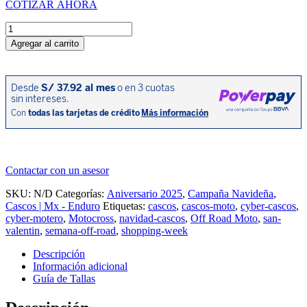
COTIZAR AHORA
Casco
Wraap
Agregar al carrito
Idol
cantidad
Contactar con un asesor
SKU:
N/D
Categorías:
Aniversario 2025
,
Campaña Navideña
,
Cascos | Mx - Enduro
Etiquetas:
cascos
,
cascos-moto
,
cyber-cascos
,
cyber-motero
,
Motocross
,
navidad-cascos
,
Off Road Moto
,
san-
valentin
,
semana-off-road
,
shopping-week
Descripción
Información adicional
Guía de Tallas