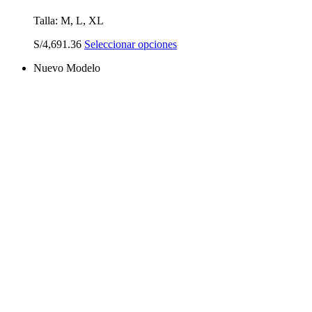
Talla: M, L, XL
Este
S/
4,691.36
Seleccionar opciones
producto
Nuevo Modelo
tiene
múltiples
variantes.
Las
opciones
se
pueden
elegir
en
la
página
de
producto