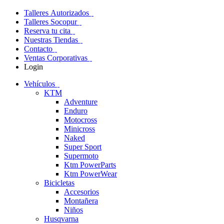
Talleres Autorizados
Talleres Socopur
Reserva tu cita
Nuestras Tiendas
Contacto
Ventas Corporativas
Login
Vehículos
KTM
Adventure
Enduro
Motocross
Minicross
Naked
Super Sport
Supermoto
Ktm PowerParts
Ktm PowerWear
Bicicletas
Accesorios
Montañera
Niños
Husqvarna