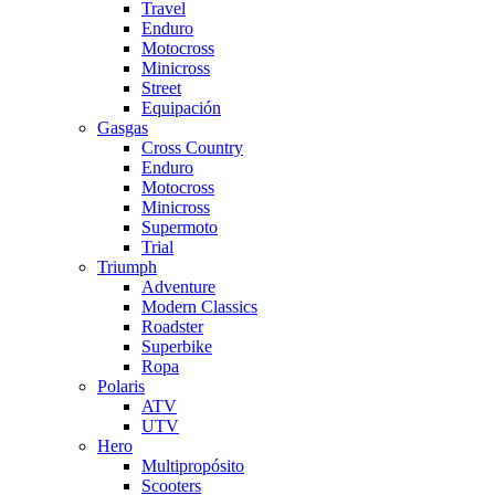
Travel
Enduro
Motocross
Minicross
Street
Equipación
Gasgas
Cross Country
Enduro
Motocross
Minicross
Supermoto
Trial
Triumph
Adventure
Modern Classics
Roadster
Superbike
Ropa
Polaris
ATV
UTV
Hero
Multipropósito
Scooters