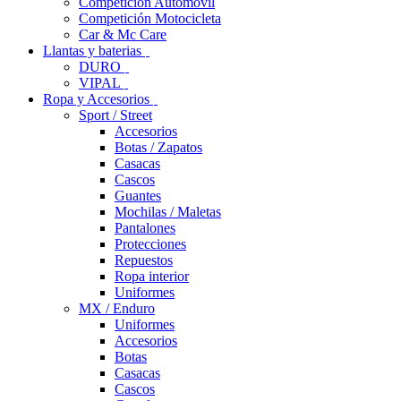
Competición Automóvil
Competición Motocicleta
Car & Mc Care
Llantas y baterias
DURO
VIPAL
Ropa y Accesorios
Sport / Street
Accesorios
Botas / Zapatos
Casacas
Cascos
Guantes
Mochilas / Maletas
Pantalones
Protecciones
Repuestos
Ropa interior
Uniformes
MX / Enduro
Uniformes
Accesorios
Botas
Casacas
Cascos