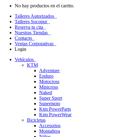
No hay productos en el carrito.
Talleres Autorizados
Talleres Socopur
Reserva tu cita
Nuestras Tiendas
Contacto
Ventas Corporativas
Login
Vehículos
KTM
Adventure
Enduro
Motocross
Minicross
Naked
Super Sport
Supermoto
Ktm PowerParts
Ktm PowerWear
Bicicletas
Accesorios
Montañera
Niños