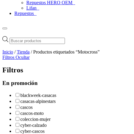
Repuestos HERO OEM
Lifan
Repuestos
Búsqueda
de
productos
Inicio
/
Tienda
/ Productos etiquetados “Motocross”
Filtros
Ocultar
Filtros
En promoción
blackweek-casacas
casacas-alpinestars
cascos
cascos-moto
coleccion-mujer
cyber-calzado
cyber-cascos