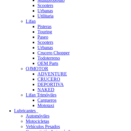
Multipropósito
Scooters
Urbanas
Utilitaria
Lifan
Pisteras
Touring
Paseo
Scooters
Urbanas
Crucero Chopper
Todoterreno
OEM Parts
QJMOTOR
ADVENTURE
CRUCERO
DEPORTIVA
NAKED
Lifan Trimóviles
Cargueros
Mototaxi
Lubricantes
Automóviles
Motocicletas
Vehículos Pesados