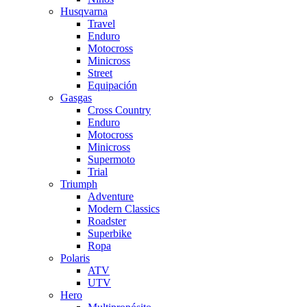
Husqvarna
Travel
Enduro
Motocross
Minicross
Street
Equipación
Gasgas
Cross Country
Enduro
Motocross
Minicross
Supermoto
Trial
Triumph
Adventure
Modern Classics
Roadster
Superbike
Ropa
Polaris
ATV
UTV
Hero