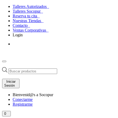
Talleres Autorizados
Talleres Socopur
Reserva tu cita
Nuestras Tiendas
Contacto
Ventas Corporativas
Login
Búsqueda
de
productos
Iniciar
Sesión
Bienvenid@s a Socopur
Conectarme
Registrarme
0