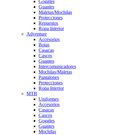
Goggles
Guantes
Maletas/Mochilas
Protecciones
Repuestos
Ropa Interior
Adventure
Accesorios
Botas
Casacas
Cascos
Guantes
Intercomunicadores
Mochilas/Maletas
Pantalones
Protecciones
Ropa Interior
MTB
Uniformes
Accesorios
Casacas
Cascos
Goggles
Guantes
Mochilas