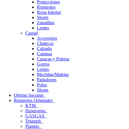
Protecciones
Repuestos
Ropa Interior
Shorts
Zapatillas
Lentes
Casual
Accesorios
Chalecos
Calzado
Camisas
Casacas y Poleras
Gorros
Lentes
Mochilas/Maletas
Pantalones
Polos
Shorts
Ofertas Socopur
Repuestos Originales
KTM
Husqvarna
GASGAS
Triumph
Piaggio