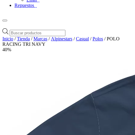
Repuestos
Búsqueda
de
Inicio
/
Tienda
/
Marcas
/
Alpinestars
/
Casual
/
Polos
/ POLO
productos
RACING TRI NAVY
40%
Zoom