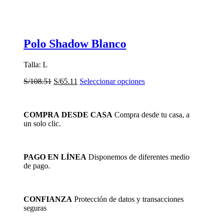
Polo Shadow Blanco
Talla: L
El
El
Este
S/
108.51
S/
65.11
Seleccionar opciones
precio
precio
producto
original
actual
tiene
era:
es:
múltiples
COMPRA DESDE CASA
Compra desde tu casa, a
S/108.51.
S/65.11.
variantes.
un solo clic.
Las
opciones
se
pueden
PAGO EN LÍNEA
Disponemos de diferentes medio
elegir
de pago.
en
la
página
de
CONFIANZA
Protección de datos y transacciones
producto
seguras