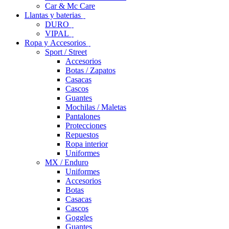
Car & Mc Care
Llantas y baterias
DURO
VIPAL
Ropa y Accesorios
Sport / Street
Accesorios
Botas / Zapatos
Casacas
Cascos
Guantes
Mochilas / Maletas
Pantalones
Protecciones
Repuestos
Ropa interior
Uniformes
MX / Enduro
Uniformes
Accesorios
Botas
Casacas
Cascos
Goggles
Guantes