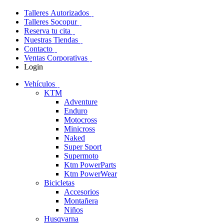
Talleres Autorizados
Talleres Socopur
Reserva tu cita
Nuestras Tiendas
Contacto
Ventas Corporativas
Login
Vehículos
KTM
Adventure
Enduro
Motocross
Minicross
Naked
Super Sport
Supermoto
Ktm PowerParts
Ktm PowerWear
Bicicletas
Accesorios
Montañera
Niños
Husqvarna