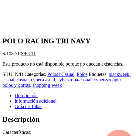
POLO RACING TRI NAVY
El
El
S/
108.51
S/
65.11
precio
precio
Este producto no está disponible porque no quedan existencias.
original
actual
era:
es:
SKU:
N/D
Categorías:
Polos | Casual
,
Polos
Etiquetas:
blackweek-
S/108.51.
S/65.11.
casual
,
casual
,
cyber-casual
,
cyber-ropa-casual
,
cyber-socopur
,
polos-y-gorras
,
shopping-week
Descripción
Información adicional
Guía de Tallas
Descripción
Características: