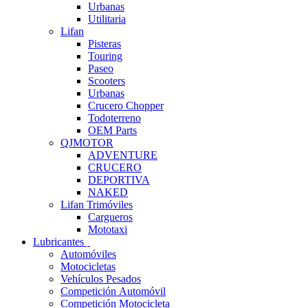
Urbanas
Utilitaria
Lifan
Pisteras
Touring
Paseo
Scooters
Urbanas
Crucero Chopper
Todoterreno
OEM Parts
QJMOTOR
ADVENTURE
CRUCERO
DEPORTIVA
NAKED
Lifan Trimóviles
Cargueros
Mototaxi
Lubricantes
Automóviles
Motocicletas
Vehículos Pesados
Competición Automóvil
Competición Motocicleta