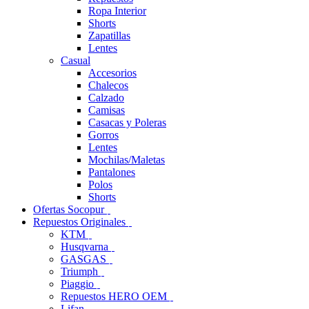
Ropa Interior
Shorts
Zapatillas
Lentes
Casual
Accesorios
Chalecos
Calzado
Camisas
Casacas y Poleras
Gorros
Lentes
Mochilas/Maletas
Pantalones
Polos
Shorts
Ofertas Socopur
Repuestos Originales
KTM
Husqvarna
GASGAS
Triumph
Piaggio
Repuestos HERO OEM
Lifan