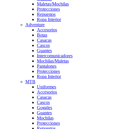
Maletas/Mochilas
Protecciones
Repuestos
Ropa Interior
Adventure
Accesorios
Botas
Casacas
Cascos
Guantes
Intercomunicadores
Mochilas/Maletas
Pantalones
Protecciones
Ropa Interior
MTB
Uniformes
Accesorios
Casacas
Cascos
Goggles
Guantes
Mochilas
Protecciones
Repuestos