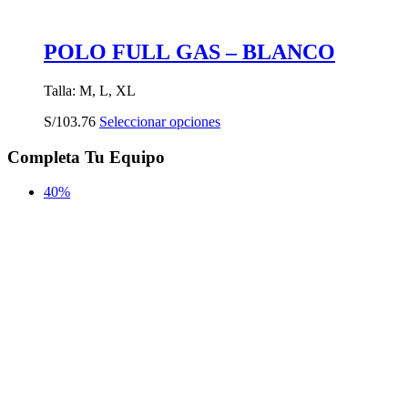
POLO FULL GAS – BLANCO
Talla: M, L, XL
Este
S/
103.76
Seleccionar opciones
producto
tiene
Completa Tu Equipo
múltiples
variantes.
40%
Las
opciones
se
pueden
elegir
en
la
página
de
producto