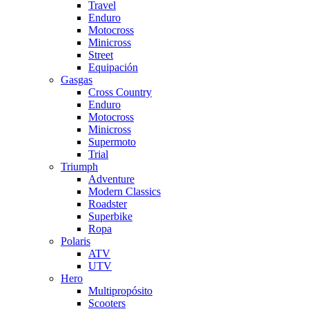
Travel
Enduro
Motocross
Minicross
Street
Equipación
Gasgas
Cross Country
Enduro
Motocross
Minicross
Supermoto
Trial
Triumph
Adventure
Modern Classics
Roadster
Superbike
Ropa
Polaris
ATV
UTV
Hero
Multipropósito
Scooters