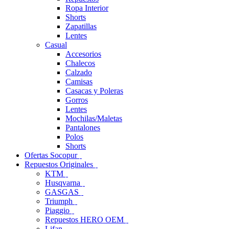
Ropa Interior
Shorts
Zapatillas
Lentes
Casual
Accesorios
Chalecos
Calzado
Camisas
Casacas y Poleras
Gorros
Lentes
Mochilas/Maletas
Pantalones
Polos
Shorts
Ofertas Socopur
Repuestos Originales
KTM
Husqvarna
GASGAS
Triumph
Piaggio
Repuestos HERO OEM
Lifan