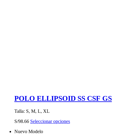
POLO ELLIPSOID SS CSF GS
Talla: S, M, L, XL
Este
S/
98.66
Seleccionar opciones
producto
Nuevo Modelo
tiene