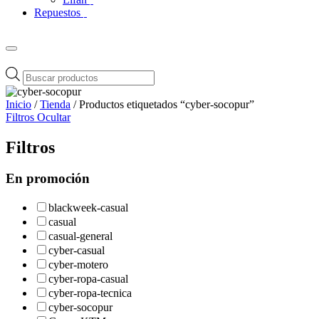
Repuestos
Búsqueda
de
productos
Inicio
/
Tienda
/ Productos etiquetados “cyber-socopur”
Filtros
Ocultar
Filtros
En promoción
blackweek-casual
casual
casual-general
cyber-casual
cyber-motero
cyber-ropa-casual
cyber-ropa-tecnica
cyber-socopur