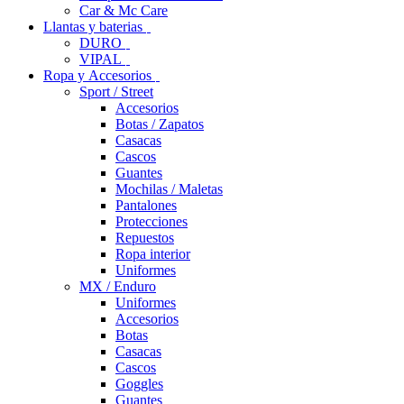
Car & Mc Care
Llantas y baterias
DURO
VIPAL
Ropa y Accesorios
Sport / Street
Accesorios
Botas / Zapatos
Casacas
Cascos
Guantes
Mochilas / Maletas
Pantalones
Protecciones
Repuestos
Ropa interior
Uniformes
MX / Enduro
Uniformes
Accesorios
Botas
Casacas
Cascos
Goggles
Guantes