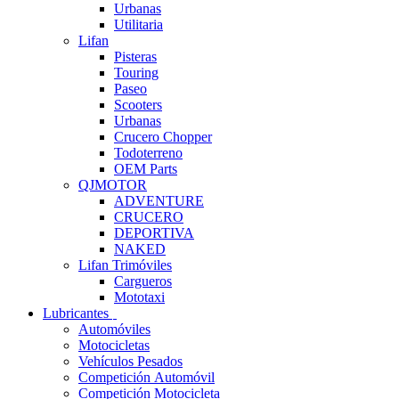
Urbanas
Utilitaria
Lifan
Pisteras
Touring
Paseo
Scooters
Urbanas
Crucero Chopper
Todoterreno
OEM Parts
QJMOTOR
ADVENTURE
CRUCERO
DEPORTIVA
NAKED
Lifan Trimóviles
Cargueros
Mototaxi
Lubricantes
Automóviles
Motocicletas
Vehículos Pesados
Competición Automóvil
Competición Motocicleta