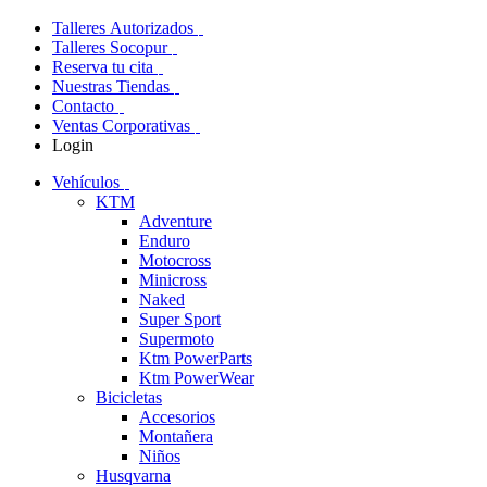
Talleres Autorizados
Talleres Socopur
Reserva tu cita
Nuestras Tiendas
Contacto
Ventas Corporativas
Login
Vehículos
KTM
Adventure
Enduro
Motocross
Minicross
Naked
Super Sport
Supermoto
Ktm PowerParts
Ktm PowerWear
Bicicletas
Accesorios
Montañera
Niños
Husqvarna