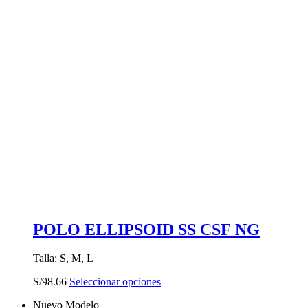
múltiples
variantes.
Las
opciones
se
pueden
elegir
en
la
página
de
producto
POLO ELLIPSOID SS CSF NG
Talla: S, M, L
Este
S/
98.66
Seleccionar opciones
producto
Nuevo Modelo
tiene