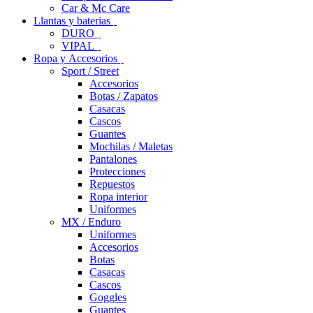
Car & Mc Care
Llantas y baterias
DURO
VIPAL
Ropa y Accesorios
Sport / Street
Accesorios
Botas / Zapatos
Casacas
Cascos
Guantes
Mochilas / Maletas
Pantalones
Protecciones
Repuestos
Ropa interior
Uniformes
MX / Enduro
Uniformes
Accesorios
Botas
Casacas
Cascos
Goggles
Guantes