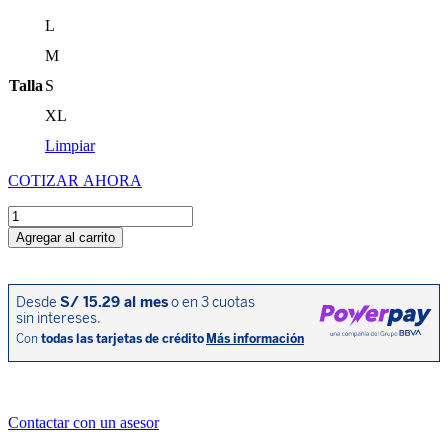
precio
precio
L
original
actual
era:
es:
M
S/244.03.
S/146.42.
Talla
S
XL
Limpiar
COTIZAR AHORA
POLO
AUTHENTIC
Agregar al carrito
AZUL
cantidad
Contactar con un asesor