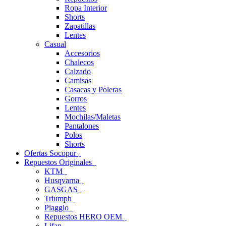
Ropa Interior
Shorts
Zapatillas
Lentes
Casual
Accesorios
Chalecos
Calzado
Camisas
Casacas y Poleras
Gorros
Lentes
Mochilas/Maletas
Pantalones
Polos
Shorts
Ofertas Socopur
Repuestos Originales
KTM
Husqvarna
GASGAS
Triumph
Piaggio
Repuestos HERO OEM
Lifan