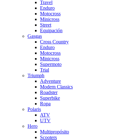
Travel
Enduro
Motocross
Minicross
Street
Equipación
Gasgas
Cross Country
Enduro
Motocross
Minicross
Supermoto
Trial
Triumph
Adventure
Modern Classics
Roadster
Superbike
Ropa
Polaris
ATV
UTV
Hero
Multipropósito
Scooters