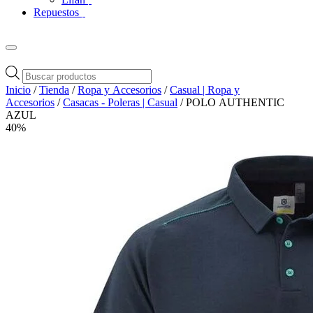
Repuestos
Búsqueda
de
Inicio
/
Tienda
/
Ropa y Accesorios
/
Casual | Ropa y
productos
Accesorios
/
Casacas - Poleras | Casual
/ POLO AUTHENTIC
AZUL
40%
Zoom