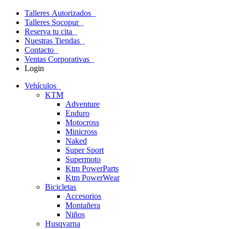
Talleres Autorizados
Talleres Socopur
Reserva tu cita
Nuestras Tiendas
Contacto
Ventas Corporativas
Login
Vehículos
KTM
Adventure
Enduro
Motocross
Minicross
Naked
Super Sport
Supermoto
Ktm PowerParts
Ktm PowerWear
Bicicletas
Accesorios
Montañera
Niños
Husqvarna