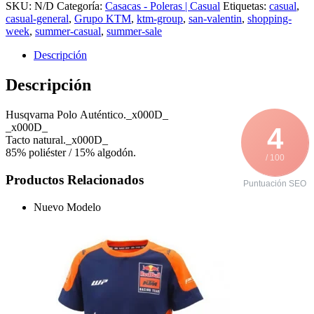
SKU:
N/D
Categoría:
Casacas - Poleras | Casual
Etiquetas:
casual
,
casual-general
,
Grupo KTM
,
ktm-group
,
san-valentin
,
shopping-
week
,
summer-casual
,
summer-sale
Descripción
Descripción
Husqvarna Polo Auténtico._x000D_
_x000D_
4
Tacto natural._x000D_
85% poliéster / 15% algodón.
/ 100
Productos Relacionados
Puntuación SEO
Nuevo Modelo