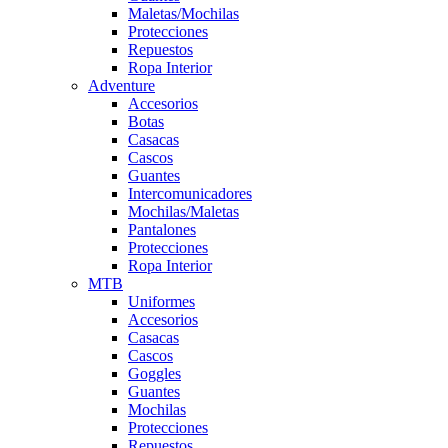
Maletas/Mochilas
Protecciones
Repuestos
Ropa Interior
Adventure
Accesorios
Botas
Casacas
Cascos
Guantes
Intercomunicadores
Mochilas/Maletas
Pantalones
Protecciones
Ropa Interior
MTB
Uniformes
Accesorios
Casacas
Cascos
Goggles
Guantes
Mochilas
Protecciones
Repuestos