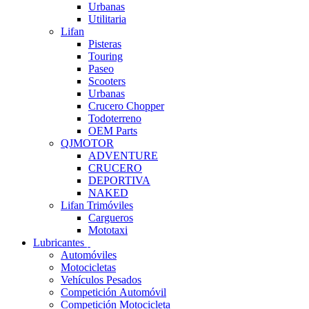
Urbanas
Utilitaria
Lifan
Pisteras
Touring
Paseo
Scooters
Urbanas
Crucero Chopper
Todoterreno
OEM Parts
QJMOTOR
ADVENTURE
CRUCERO
DEPORTIVA
NAKED
Lifan Trimóviles
Cargueros
Mototaxi
Lubricantes
Automóviles
Motocicletas
Vehículos Pesados
Competición Automóvil
Competición Motocicleta