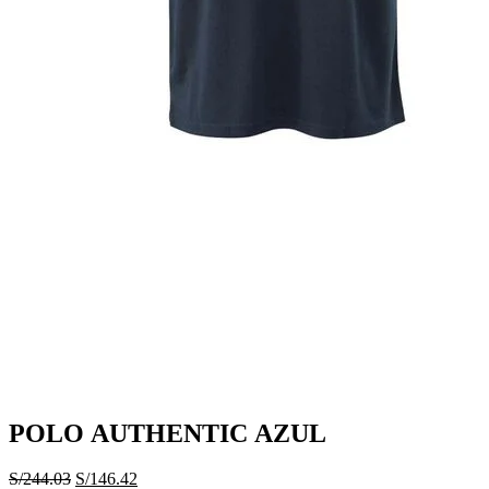
POLO AUTHENTIC AZUL
El
El
S/
244.03
S/
146.42