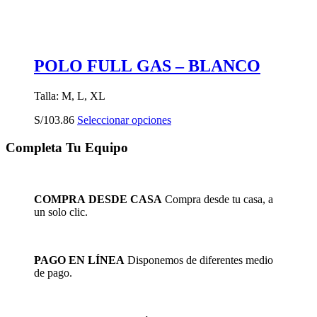
POLO FULL GAS – BLANCO
Talla: M, L, XL
Este
S/
103.86
Seleccionar opciones
producto
tiene
Completa Tu Equipo
múltiples
variantes.
Las
opciones
COMPRA DESDE CASA
Compra desde tu casa, a
se
un solo clic.
pueden
elegir
en
la
PAGO EN LÍNEA
Disponemos de diferentes medio
página
de pago.
de
producto