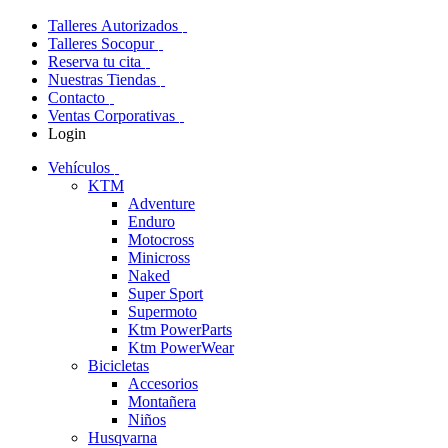
Talleres Autorizados
Talleres Socopur
Reserva tu cita
Nuestras Tiendas
Contacto
Ventas Corporativas
Login
Vehículos
KTM
Adventure
Enduro
Motocross
Minicross
Naked
Super Sport
Supermoto
Ktm PowerParts
Ktm PowerWear
Bicicletas
Accesorios
Montañera
Niños
Husqvarna