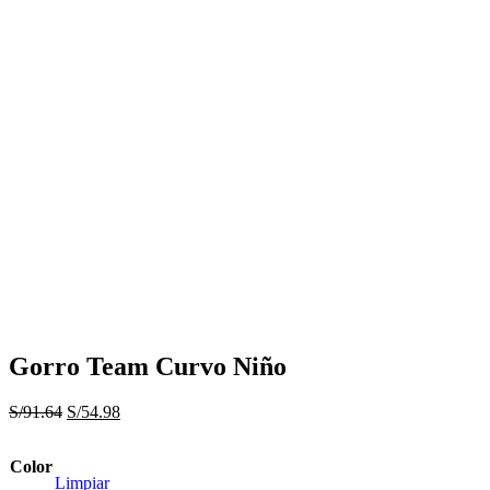
Gorro Team Curvo Niño
El
El
S/
91.64
S/
54.98
precio
precio
original
actual
Color
era:
es:
Limpiar
S/91.64.
S/54.98.