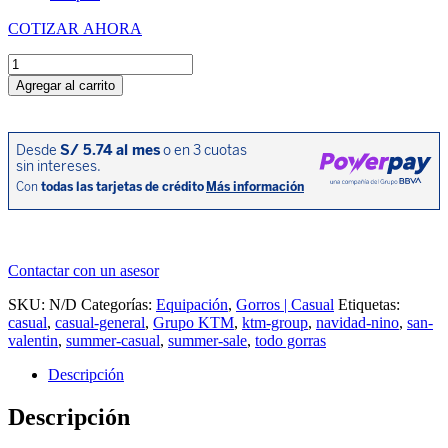
COTIZAR AHORA
Gorro
Team
Agregar al carrito
Curvo
Niño
cantidad
Contactar con un asesor
SKU:
N/D
Categorías:
Equipación
,
Gorros | Casual
Etiquetas:
casual
,
casual-general
,
Grupo KTM
,
ktm-group
,
navidad-nino
,
san-
valentin
,
summer-casual
,
summer-sale
,
todo gorras
Descripción
Descripción