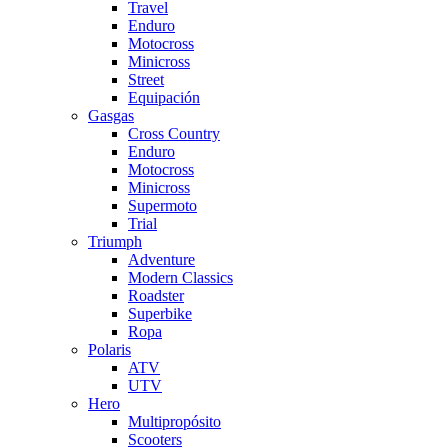
Travel
Enduro
Motocross
Minicross
Street
Equipación
Gasgas
Cross Country
Enduro
Motocross
Minicross
Supermoto
Trial
Triumph
Adventure
Modern Classics
Roadster
Superbike
Ropa
Polaris
ATV
UTV
Hero
Multipropósito
Scooters