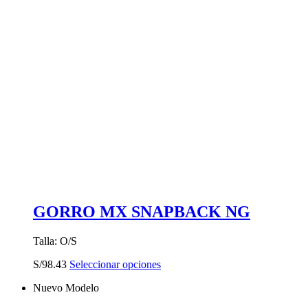
GORRO MX SNAPBACK NG
Talla: O/S
Este
S/
98.43
Seleccionar opciones
producto
Nuevo Modelo
tiene
múltiples