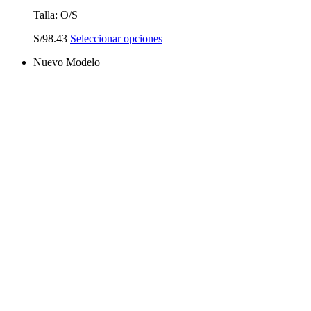
Talla: O/S
Este
S/
98.43
Seleccionar opciones
producto
Nuevo Modelo
tiene
múltiples
variantes.
Las
opciones
se
pueden
elegir
en
la
página
de
producto