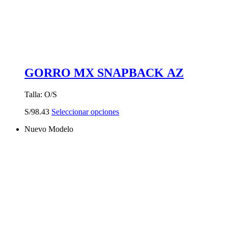
GORRO MX SNAPBACK AZ
Talla: O/S
Este
S/
98.43
Seleccionar opciones
producto
Nuevo Modelo
tiene
múltiples
variantes.
Las
opciones
se
pueden
elegir
en
la
página