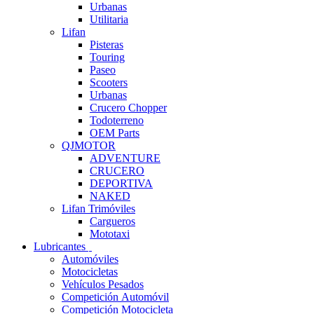
Urbanas
Utilitaria
Lifan
Pisteras
Touring
Paseo
Scooters
Urbanas
Crucero Chopper
Todoterreno
OEM Parts
QJMOTOR
ADVENTURE
CRUCERO
DEPORTIVA
NAKED
Lifan Trimóviles
Cargueros
Mototaxi
Lubricantes
Automóviles
Motocicletas
Vehículos Pesados
Competición Automóvil
Competición Motocicleta