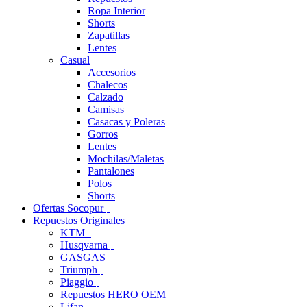
Ropa Interior
Shorts
Zapatillas
Lentes
Casual
Accesorios
Chalecos
Calzado
Camisas
Casacas y Poleras
Gorros
Lentes
Mochilas/Maletas
Pantalones
Polos
Shorts
Ofertas Socopur
Repuestos Originales
KTM
Husqvarna
GASGAS
Triumph
Piaggio
Repuestos HERO OEM
Lifan