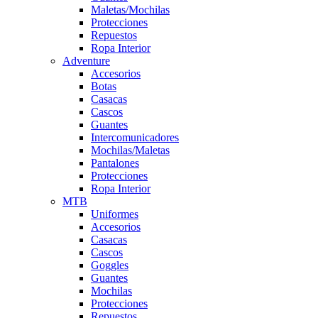
Maletas/Mochilas
Protecciones
Repuestos
Ropa Interior
Adventure
Accesorios
Botas
Casacas
Cascos
Guantes
Intercomunicadores
Mochilas/Maletas
Pantalones
Protecciones
Ropa Interior
MTB
Uniformes
Accesorios
Casacas
Cascos
Goggles
Guantes
Mochilas
Protecciones
Repuestos