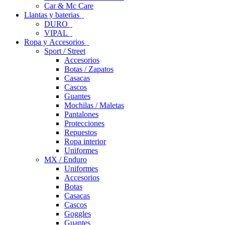
Car & Mc Care
Llantas y baterias
DURO
VIPAL
Ropa y Accesorios
Sport / Street
Accesorios
Botas / Zapatos
Casacas
Cascos
Guantes
Mochilas / Maletas
Pantalones
Protecciones
Repuestos
Ropa interior
Uniformes
MX / Enduro
Uniformes
Accesorios
Botas
Casacas
Cascos
Goggles
Guantes