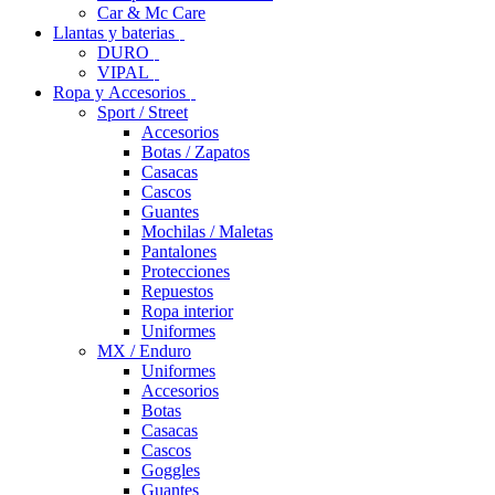
Car & Mc Care
Llantas y baterias
DURO
VIPAL
Ropa y Accesorios
Sport / Street
Accesorios
Botas / Zapatos
Casacas
Cascos
Guantes
Mochilas / Maletas
Pantalones
Protecciones
Repuestos
Ropa interior
Uniformes
MX / Enduro
Uniformes
Accesorios
Botas
Casacas
Cascos
Goggles
Guantes