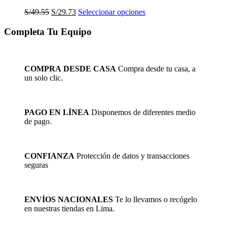
El
El
Este
S/
49.55
S/
29.73
Seleccionar opciones
precio
precio
producto
original
actual
tiene
Completa Tu Equipo
era:
es:
múltiples
S/49.55.
S/29.73.
variantes.
Las
opciones
COMPRA DESDE CASA
Compra desde tu casa, a
se
un solo clic.
pueden
elegir
en
la
PAGO EN LÍNEA
Disponemos de diferentes medio
página
de pago.
de
producto
CONFIANZA
Protección de datos y transacciones
seguras
ENVÍOS NACIONALES
Te lo llevamos o recógelo
en nuestras tiendas en Lima.