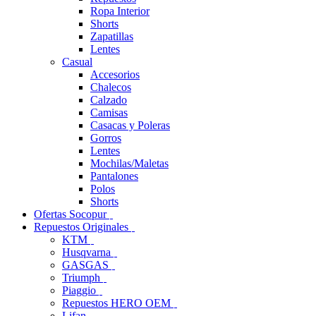
Ropa Interior
Shorts
Zapatillas
Lentes
Casual
Accesorios
Chalecos
Calzado
Camisas
Casacas y Poleras
Gorros
Lentes
Mochilas/Maletas
Pantalones
Polos
Shorts
Ofertas Socopur
Repuestos Originales
KTM
Husqvarna
GASGAS
Triumph
Piaggio
Repuestos HERO OEM
Lifan