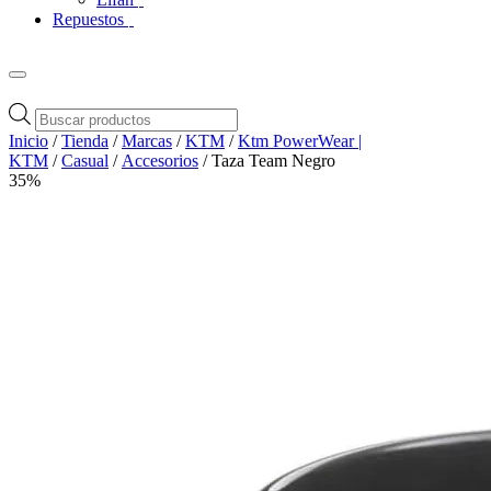
Repuestos
Búsqueda
de
Inicio
/
Tienda
/
Marcas
/
KTM
/
Ktm PowerWear |
productos
KTM
/
Casual
/
Accesorios
/ Taza Team Negro
35%
Zoom