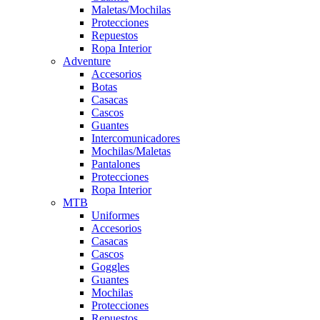
Maletas/Mochilas
Protecciones
Repuestos
Ropa Interior
Adventure
Accesorios
Botas
Casacas
Cascos
Guantes
Intercomunicadores
Mochilas/Maletas
Pantalones
Protecciones
Ropa Interior
MTB
Uniformes
Accesorios
Casacas
Cascos
Goggles
Guantes
Mochilas
Protecciones
Repuestos