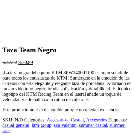
Taza Team Negro
El
El
S/
47.52
S/
30.89
precio
precio
¡La taza negra del equipo KTM 3PW240001100 es imprescindible
original
actual
para todos los entusiastas de KTM! Sumérgete en la emoción de las
era:
es:
carreras con esta elegante y elegante taza de porcelana. Adornado en
S/47.52.
S/30.89.
un atrevido tono negro, irradia sofisticación y durabilidad. El icónico
logotipo del KTM Racing Team en el lateral añade un toque de
velocidad y adrenalina a tu rutina de café o té.
Este producto no está disponible porque no quedan existencias.
SKU:
N/D
Categorías:
Accesorios | Casual
,
Accesorios
Etiquetas:
casual-general
,
ktm-group
,
san-valentin
,
summer-casual
,
summer-
sale