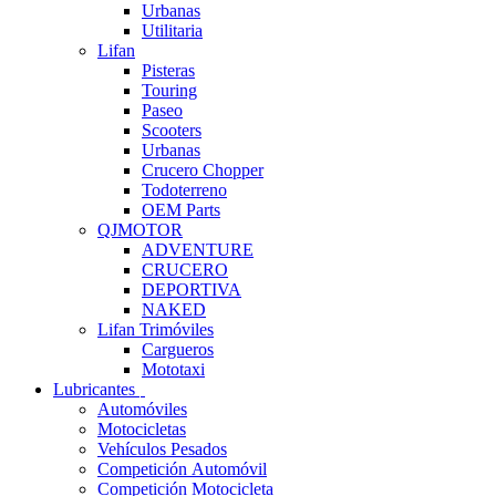
Urbanas
Utilitaria
Lifan
Pisteras
Touring
Paseo
Scooters
Urbanas
Crucero Chopper
Todoterreno
OEM Parts
QJMOTOR
ADVENTURE
CRUCERO
DEPORTIVA
NAKED
Lifan Trimóviles
Cargueros
Mototaxi
Lubricantes
Automóviles
Motocicletas
Vehículos Pesados
Competición Automóvil
Competición Motocicleta