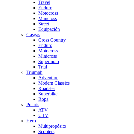
Travel
Enduro
Motocross
Minicross
Street
Equipación
Gasgas
Cross Country
Enduro
Motocross
Minicross
Supermoto
Trial
Triumph
Adventure
Modern Classics
Roadster
Superbike
Ropa
Polaris
ATV
UTV
Hero
Multipropósito
Scooters