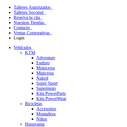
Talleres Autorizados
Talleres Socopur
Reserva tu cita
Nuestras Tiendas
Contacto
Ventas Corporativas
Login
Vehículos
KTM
Adventure
Enduro
Motocross
Minicross
Naked
Super Sport
Supermoto
Ktm PowerParts
Ktm PowerWear
Bicicletas
Accesorios
Montañera
Niños
Husqvarna