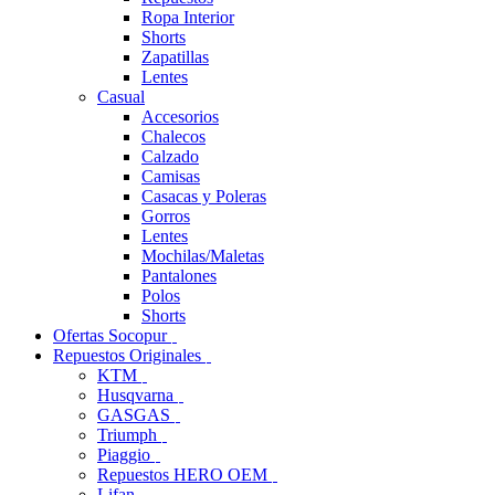
Ropa Interior
Shorts
Zapatillas
Lentes
Casual
Accesorios
Chalecos
Calzado
Camisas
Casacas y Poleras
Gorros
Lentes
Mochilas/Maletas
Pantalones
Polos
Shorts
Ofertas Socopur
Repuestos Originales
KTM
Husqvarna
GASGAS
Triumph
Piaggio
Repuestos HERO OEM
Lifan