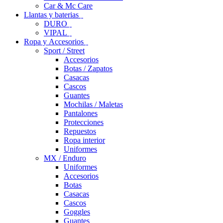
Car & Mc Care
Llantas y baterias
DURO
VIPAL
Ropa y Accesorios
Sport / Street
Accesorios
Botas / Zapatos
Casacas
Cascos
Guantes
Mochilas / Maletas
Pantalones
Protecciones
Repuestos
Ropa interior
Uniformes
MX / Enduro
Uniformes
Accesorios
Botas
Casacas
Cascos
Goggles
Guantes