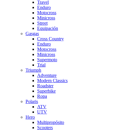
Travel
Enduro
Motocross
Minicross
Street
Equipación
Gasgas
Cross Country
Enduro
Motocross
Minicross
Supermoto
Trial
Triumph
Adventure
Modern Classics
Roadster
Superbike
Ropa
Polaris
ATV
UTV
Hero
Multipropósito
Scooters