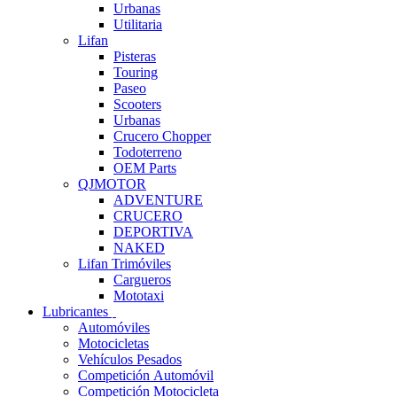
Urbanas
Utilitaria
Lifan
Pisteras
Touring
Paseo
Scooters
Urbanas
Crucero Chopper
Todoterreno
OEM Parts
QJMOTOR
ADVENTURE
CRUCERO
DEPORTIVA
NAKED
Lifan Trimóviles
Cargueros
Mototaxi
Lubricantes
Automóviles
Motocicletas
Vehículos Pesados
Competición Automóvil
Competición Motocicleta