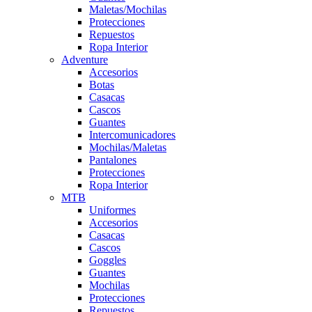
Maletas/Mochilas
Protecciones
Repuestos
Ropa Interior
Adventure
Accesorios
Botas
Casacas
Cascos
Guantes
Intercomunicadores
Mochilas/Maletas
Pantalones
Protecciones
Ropa Interior
MTB
Uniformes
Accesorios
Casacas
Cascos
Goggles
Guantes
Mochilas
Protecciones
Repuestos