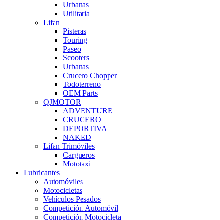
Urbanas
Utilitaria
Lifan
Pisteras
Touring
Paseo
Scooters
Urbanas
Crucero Chopper
Todoterreno
OEM Parts
QJMOTOR
ADVENTURE
CRUCERO
DEPORTIVA
NAKED
Lifan Trimóviles
Cargueros
Mototaxi
Lubricantes
Automóviles
Motocicletas
Vehículos Pesados
Competición Automóvil
Competición Motocicleta