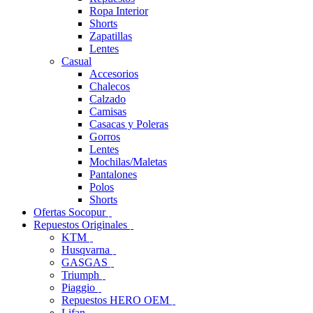
Ropa Interior
Shorts
Zapatillas
Lentes
Casual
Accesorios
Chalecos
Calzado
Camisas
Casacas y Poleras
Gorros
Lentes
Mochilas/Maletas
Pantalones
Polos
Shorts
Ofertas Socopur
Repuestos Originales
KTM
Husqvarna
GASGAS
Triumph
Piaggio
Repuestos HERO OEM
Lifan