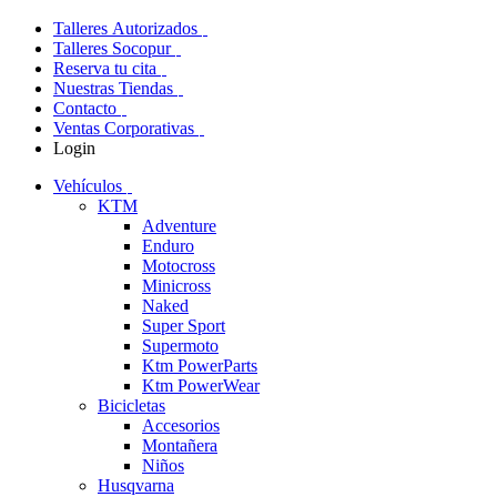
Talleres Autorizados
Talleres Socopur
Reserva tu cita
Nuestras Tiendas
Contacto
Ventas Corporativas
Login
Vehículos
KTM
Adventure
Enduro
Motocross
Minicross
Naked
Super Sport
Supermoto
Ktm PowerParts
Ktm PowerWear
Bicicletas
Accesorios
Montañera
Niños
Husqvarna