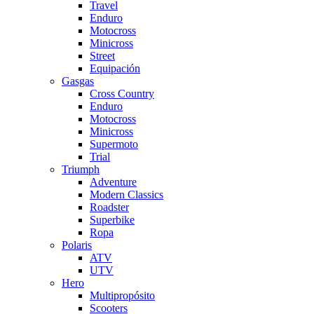
Travel
Enduro
Motocross
Minicross
Street
Equipación
Gasgas
Cross Country
Enduro
Motocross
Minicross
Supermoto
Trial
Triumph
Adventure
Modern Classics
Roadster
Superbike
Ropa
Polaris
ATV
UTV
Hero
Multipropósito
Scooters