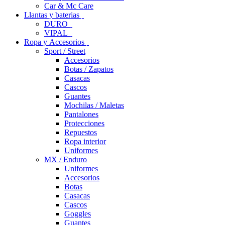
Car & Mc Care
Llantas y baterias
DURO
VIPAL
Ropa y Accesorios
Sport / Street
Accesorios
Botas / Zapatos
Casacas
Cascos
Guantes
Mochilas / Maletas
Pantalones
Protecciones
Repuestos
Ropa interior
Uniformes
MX / Enduro
Uniformes
Accesorios
Botas
Casacas
Cascos
Goggles
Guantes