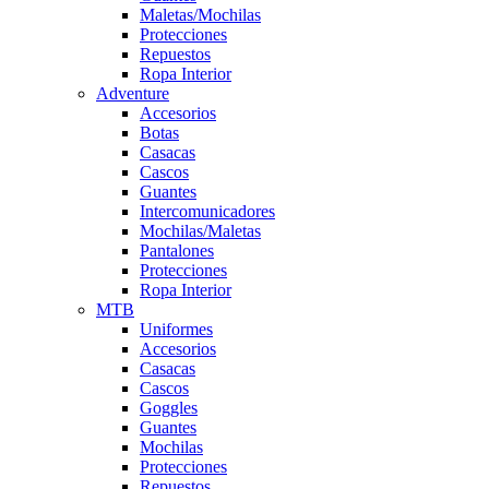
Maletas/Mochilas
Protecciones
Repuestos
Ropa Interior
Adventure
Accesorios
Botas
Casacas
Cascos
Guantes
Intercomunicadores
Mochilas/Maletas
Pantalones
Protecciones
Ropa Interior
MTB
Uniformes
Accesorios
Casacas
Cascos
Goggles
Guantes
Mochilas
Protecciones
Repuestos