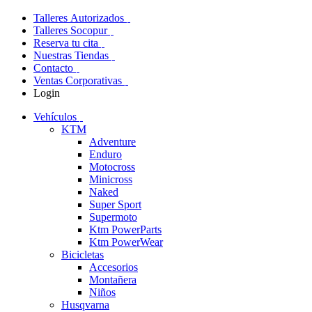
Talleres Autorizados
Talleres Socopur
Reserva tu cita
Nuestras Tiendas
Contacto
Ventas Corporativas
Login
Vehículos
KTM
Adventure
Enduro
Motocross
Minicross
Naked
Super Sport
Supermoto
Ktm PowerParts
Ktm PowerWear
Bicicletas
Accesorios
Montañera
Niños
Husqvarna