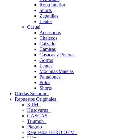
Ropa Interior
Shorts
Zapatillas
Lentes
Casual
Accesorios
Chalecos
Calzado
Camisas
Casacas y Poleras
Gorros
Lentes
Mochilas/Maletas
Pantalones
Polos
Shorts
Ofertas Socopur
Repuestos Originales
KTM
Husqvarna
GASGAS
Triumph
Piaggio
Repuestos HERO OEM
Lifan