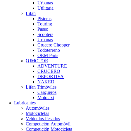
Urbanas
Utilitaria
Lifan
Pisteras
Touring
Paseo
Scooters
Urbanas
Crucero Chopper
Todoterreno
OEM Parts
QJMOTOR
ADVENTURE
CRUCERO
DEPORTIVA
NAKED
Lifan Trimóviles
Cargueros
Mototaxi
Lubricantes
Automóviles
Motocicletas
Vehículos Pesados
Competición Automóvil
Competición Motocicleta