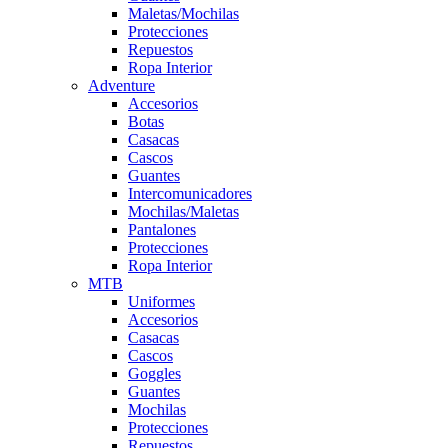
Maletas/Mochilas
Protecciones
Repuestos
Ropa Interior
Adventure
Accesorios
Botas
Casacas
Cascos
Guantes
Intercomunicadores
Mochilas/Maletas
Pantalones
Protecciones
Ropa Interior
MTB
Uniformes
Accesorios
Casacas
Cascos
Goggles
Guantes
Mochilas
Protecciones
Repuestos