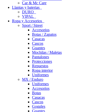
Car & Mc Care
Llantas y baterias
DURO
VIPAL
Ropa y Accesorios
Sport / Street
Accesorios
Botas / Zapatos
Casacas
Cascos
Guantes
Mochilas / Maletas
Pantalones
Protecciones
Repuestos
Ropa interior
Uniformes
MX / Enduro
Uniformes
Accesorios
Botas
Casacas
Cascos
Goggles
Guantes