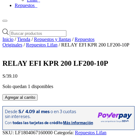
Repuestos
Búsqueda
de
Inicio
/
Tienda
/
Repuestos y llantas
/
Repuestos
productos
Originales
/
Repuestos Lifan
/ RELAY EFI KPR 200 LF200-10P
RELAY EFI KPR 200 LF200-10P
S/
39.10
Solo quedan 1 disponibles
RELAY
Agregar al carrito
EFI
KPR
200
LF200-
10P
cantidad
SKU:
LF1804067160000
Categoría:
Repuestos Lifan