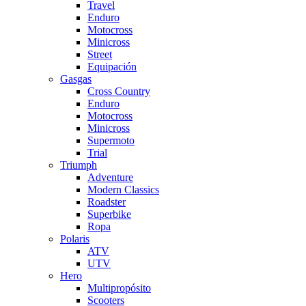
Travel
Enduro
Motocross
Minicross
Street
Equipación
Gasgas
Cross Country
Enduro
Motocross
Minicross
Supermoto
Trial
Triumph
Adventure
Modern Classics
Roadster
Superbike
Ropa
Polaris
ATV
UTV
Hero
Multipropósito
Scooters