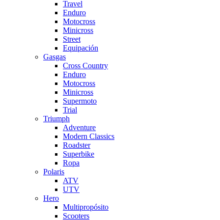
Travel
Enduro
Motocross
Minicross
Street
Equipación
Gasgas
Cross Country
Enduro
Motocross
Minicross
Supermoto
Trial
Triumph
Adventure
Modern Classics
Roadster
Superbike
Ropa
Polaris
ATV
UTV
Hero
Multipropósito
Scooters