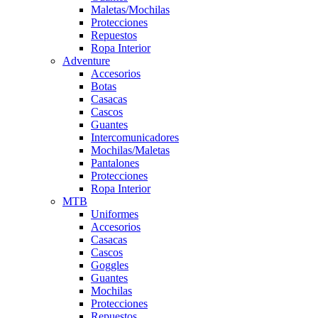
Maletas/Mochilas
Protecciones
Repuestos
Ropa Interior
Adventure
Accesorios
Botas
Casacas
Cascos
Guantes
Intercomunicadores
Mochilas/Maletas
Pantalones
Protecciones
Ropa Interior
MTB
Uniformes
Accesorios
Casacas
Cascos
Goggles
Guantes
Mochilas
Protecciones
Repuestos