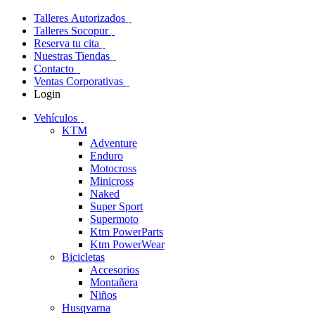
Talleres Autorizados
Talleres Socopur
Reserva tu cita
Nuestras Tiendas
Contacto
Ventas Corporativas
Login
Vehículos
KTM
Adventure
Enduro
Motocross
Minicross
Naked
Super Sport
Supermoto
Ktm PowerParts
Ktm PowerWear
Bicicletas
Accesorios
Montañera
Niños
Husqvarna