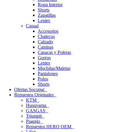
Ropa Interior
Shorts
Zapatillas
Lentes
Casual
Accesorios
Chalecos
Calzado
Camisas
Casacas y Poleras
Gorros
Lentes
Mochilas/Maletas
Pantalones
Polos
Shorts
Ofertas Socopur
Repuestos Originales
KTM
Husqvarna
GASGAS
Triumph
Piaggio
Repuestos HERO OEM
Lifan