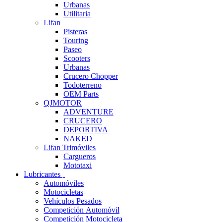
Urbanas
Utilitaria
Lifan
Pisteras
Touring
Paseo
Scooters
Urbanas
Crucero Chopper
Todoterreno
OEM Parts
QJMOTOR
ADVENTURE
CRUCERO
DEPORTIVA
NAKED
Lifan Trimóviles
Cargueros
Mototaxi
Lubricantes
Automóviles
Motocicletas
Vehículos Pesados
Competición Automóvil
Competición Motocicleta