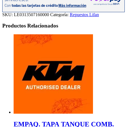
P
KPR
KPS
SKU:
LE0313507160000
Categoría:
Repuestos Lifan
KPT
200
Productos Relacionados
cantidad
EMPAQ. TAPA TANQUE COMB.