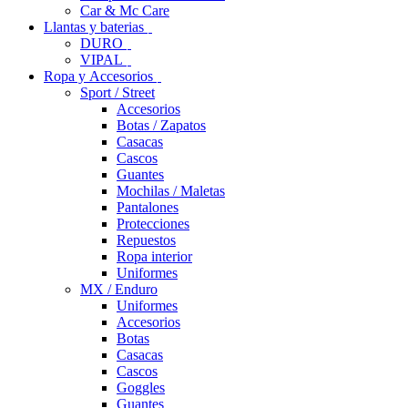
Car & Mc Care
Llantas y baterias
DURO
VIPAL
Ropa y Accesorios
Sport / Street
Accesorios
Botas / Zapatos
Casacas
Cascos
Guantes
Mochilas / Maletas
Pantalones
Protecciones
Repuestos
Ropa interior
Uniformes
MX / Enduro
Uniformes
Accesorios
Botas
Casacas
Cascos
Goggles
Guantes