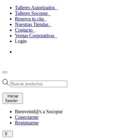
Talleres Autorizados
Talleres Socopur
Reserva tu cita
Nuestras Tiendas
Contacto
Ventas Corporativas
Login
Búsqueda
de
productos
Iniciar
Sesión
Bienvenid@s a Socopur
Conectarme
Registrarme
0