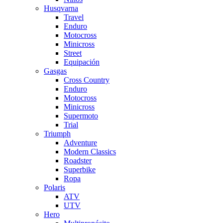
Husqvarna
Travel
Enduro
Motocross
Minicross
Street
Equipación
Gasgas
Cross Country
Enduro
Motocross
Minicross
Supermoto
Trial
Triumph
Adventure
Modern Classics
Roadster
Superbike
Ropa
Polaris
ATV
UTV
Hero