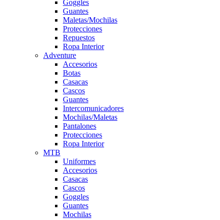
Goggles
Guantes
Maletas/Mochilas
Protecciones
Repuestos
Ropa Interior
Adventure
Accesorios
Botas
Casacas
Cascos
Guantes
Intercomunicadores
Mochilas/Maletas
Pantalones
Protecciones
Ropa Interior
MTB
Uniformes
Accesorios
Casacas
Cascos
Goggles
Guantes
Mochilas