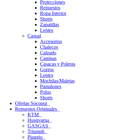
Protecciones
Repuestos
Ropa Interior
Shorts
Zapatillas
Lentes
Casual
Accesorios
Chalecos
Calzado
Camisas
Casacas y Poleras
Gorros
Lentes
Mochilas/Maletas
Pantalones
Polos
Shorts
Ofertas Socopur
Repuestos Originales
KTM
Husqvarna
GASGAS
Triumph
Piaggio