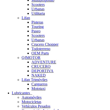
Multipropósito
Scooters
Urbanas
Utilitaria
Lifan
Pisteras
Touring
Paseo
Scooters
Urbanas
Crucero Chopper
Todoterreno
OEM Parts
QJMOTOR
ADVENTURE
CRUCERO
DEPORTIVA
NAKED
Lifan Trimóviles
Cargueros
Mototaxi
Lubricantes
Automóviles
Motocicletas
Vehículos Pesados