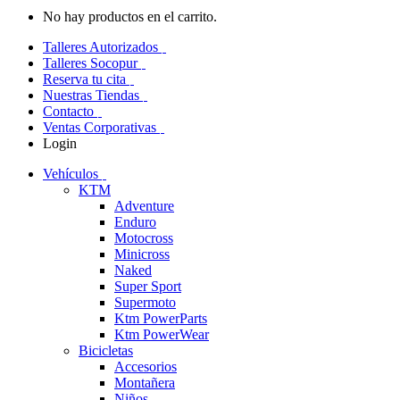
No hay productos en el carrito.
Talleres Autorizados
Talleres Socopur
Reserva tu cita
Nuestras Tiendas
Contacto
Ventas Corporativas
Login
Vehículos
KTM
Adventure
Enduro
Motocross
Minicross
Naked
Super Sport
Supermoto
Ktm PowerParts
Ktm PowerWear
Bicicletas
Accesorios
Montañera
Niños