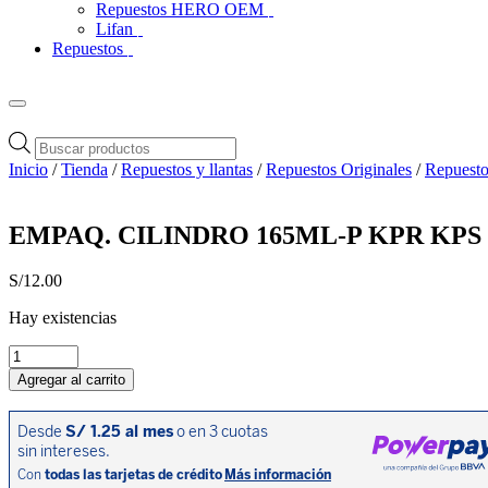
Repuestos HERO OEM
Lifan
Repuestos
Búsqueda
de
Inicio
/
Tienda
/
Repuestos y llantas
/
Repuestos Originales
/
Repuesto
productos
EMPAQ. CILINDRO 165ML-P KPR KPS 
S/
12.00
Hay existencias
EMPAQ.
CILINDRO
Agregar al carrito
165ML-
P
KPR
KPS
KPT