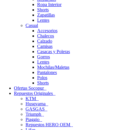
Ropa Interior
Shorts
Zapatillas
Lentes
Casual
Accesorios
Chalecos
Calzado
Camisas
Casacas y Poleras
Gorros
Lentes
Mochilas/Maletas
Pantalones
Polos
Shorts
Ofertas Socopur
Repuestos Originales
KTM
Husqvarna
GASGAS
Triumph
Piaggio
Repuestos HERO OEM
Lifan