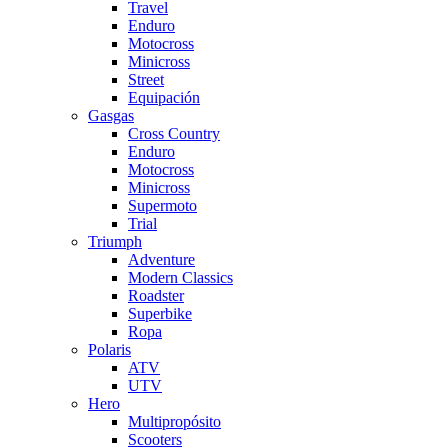
Travel
Enduro
Motocross
Minicross
Street
Equipación
Gasgas
Cross Country
Enduro
Motocross
Minicross
Supermoto
Trial
Triumph
Adventure
Modern Classics
Roadster
Superbike
Ropa
Polaris
ATV
UTV
Hero
Multipropósito
Scooters