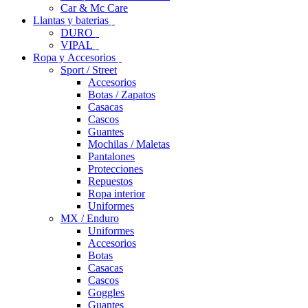
Car & Mc Care
Llantas y baterias
DURO
VIPAL
Ropa y Accesorios
Sport / Street
Accesorios
Botas / Zapatos
Casacas
Cascos
Guantes
Mochilas / Maletas
Pantalones
Protecciones
Repuestos
Ropa interior
Uniformes
MX / Enduro
Uniformes
Accesorios
Botas
Casacas
Cascos
Goggles
Guantes