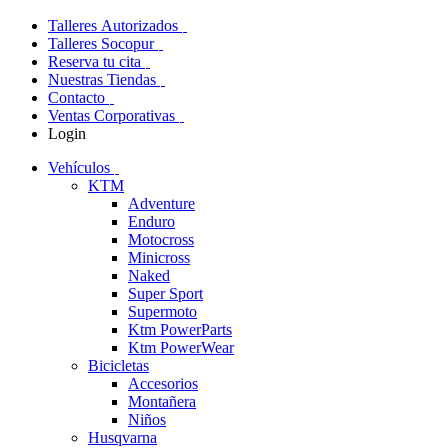
Talleres Autorizados
Talleres Socopur
Reserva tu cita
Nuestras Tiendas
Contacto
Ventas Corporativas
Login
Vehículos
KTM
Adventure
Enduro
Motocross
Minicross
Naked
Super Sport
Supermoto
Ktm PowerParts
Ktm PowerWear
Bicicletas
Accesorios
Montañera
Niños
Husqvarna