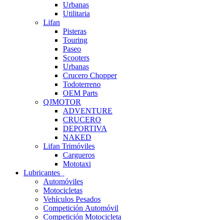
Urbanas
Utilitaria
Lifan
Pisteras
Touring
Paseo
Scooters
Urbanas
Crucero Chopper
Todoterreno
OEM Parts
QJMOTOR
ADVENTURE
CRUCERO
DEPORTIVA
NAKED
Lifan Trimóviles
Cargueros
Mototaxi
Lubricantes
Automóviles
Motocicletas
Vehículos Pesados
Competición Automóvil
Competición Motocicleta