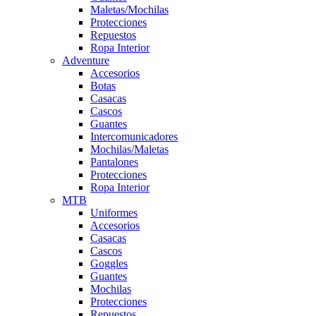
Maletas/Mochilas
Protecciones
Repuestos
Ropa Interior
Adventure
Accesorios
Botas
Casacas
Cascos
Guantes
Intercomunicadores
Mochilas/Maletas
Pantalones
Protecciones
Ropa Interior
MTB
Uniformes
Accesorios
Casacas
Cascos
Goggles
Guantes
Mochilas
Protecciones
Repuestos