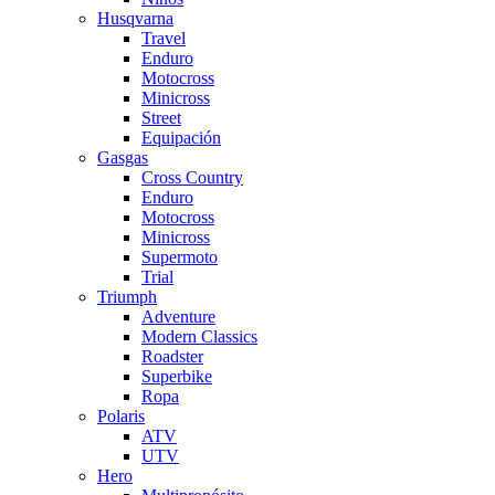
Husqvarna
Travel
Enduro
Motocross
Minicross
Street
Equipación
Gasgas
Cross Country
Enduro
Motocross
Minicross
Supermoto
Trial
Triumph
Adventure
Modern Classics
Roadster
Superbike
Ropa
Polaris
ATV
UTV
Hero