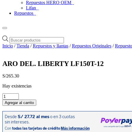
Repuestos HERO OEM
Lifan
Repuestos
Búsqueda
de
Inicio
/
Tienda
/
Repuestos y llantas
/
Repuestos Originales
/
Repuesto
productos
ARO DEL. LIBERTY LF150T-12
S/
265.30
Hay existencias
ARO
DEL.
Agregar al carrito
LIBERTY
LF150T-
12
cantidad