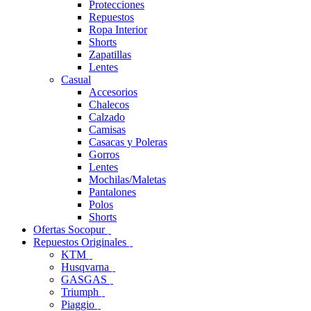
Protecciones
Repuestos
Ropa Interior
Shorts
Zapatillas
Lentes
Casual
Accesorios
Chalecos
Calzado
Camisas
Casacas y Poleras
Gorros
Lentes
Mochilas/Maletas
Pantalones
Polos
Shorts
Ofertas Socopur
Repuestos Originales
KTM
Husqvarna
GASGAS
Triumph
Piaggio