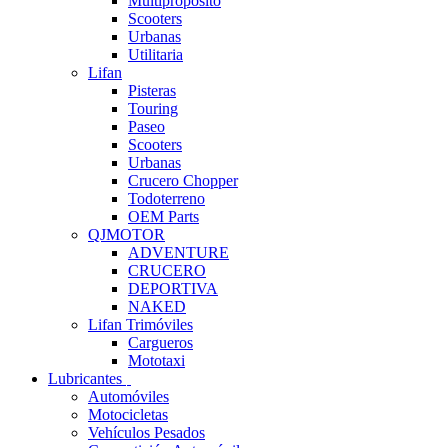
Multipropósito
Scooters
Urbanas
Utilitaria
Lifan
Pisteras
Touring
Paseo
Scooters
Urbanas
Crucero Chopper
Todoterreno
OEM Parts
QJMOTOR
ADVENTURE
CRUCERO
DEPORTIVA
NAKED
Lifan Trimóviles
Cargueros
Mototaxi
Lubricantes
Automóviles
Motocicletas
Vehículos Pesados