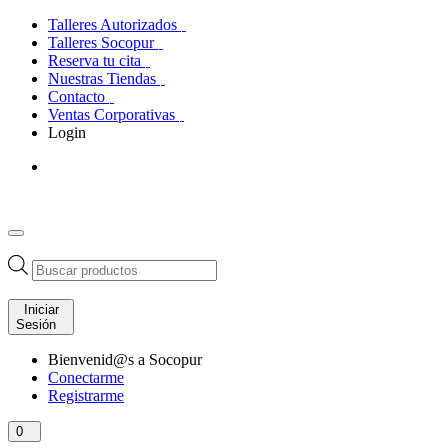
Talleres Autorizados
Talleres Socopur
Reserva tu cita
Nuestras Tiendas
Contacto
Ventas Corporativas
Login
Búsqueda
de
productos
Iniciar
Sesión
Bienvenid@s a Socopur
Conectarme
Registrarme
0