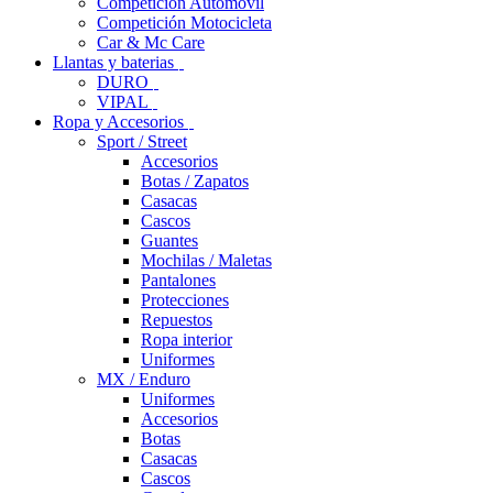
Competición Automóvil
Competición Motocicleta
Car & Mc Care
Llantas y baterias
DURO
VIPAL
Ropa y Accesorios
Sport / Street
Accesorios
Botas / Zapatos
Casacas
Cascos
Guantes
Mochilas / Maletas
Pantalones
Protecciones
Repuestos
Ropa interior
Uniformes
MX / Enduro
Uniformes
Accesorios
Botas
Casacas
Cascos