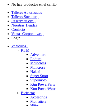
No hay productos en el carrito.
Talleres Autorizados
Talleres Socopur
Reserva tu cita
Nuestras Tiendas
Contacto
Ventas Corporativas
Login
Vehículos
KTM
Adventure
Enduro
Motocross
Minicross
Naked
Super Sport
Supermoto
Ktm PowerParts
Ktm PowerWear
Bicicletas
Accesorios
Montañera
Niños