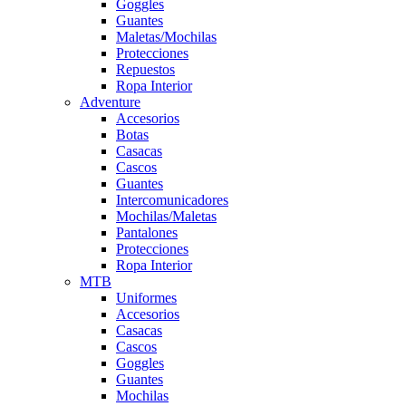
Goggles
Guantes
Maletas/Mochilas
Protecciones
Repuestos
Ropa Interior
Adventure
Accesorios
Botas
Casacas
Cascos
Guantes
Intercomunicadores
Mochilas/Maletas
Pantalones
Protecciones
Ropa Interior
MTB
Uniformes
Accesorios
Casacas
Cascos
Goggles
Guantes
Mochilas