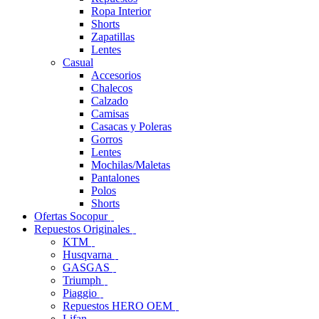
Ropa Interior
Shorts
Zapatillas
Lentes
Casual
Accesorios
Chalecos
Calzado
Camisas
Casacas y Poleras
Gorros
Lentes
Mochilas/Maletas
Pantalones
Polos
Shorts
Ofertas Socopur
Repuestos Originales
KTM
Husqvarna
GASGAS
Triumph
Piaggio
Repuestos HERO OEM
Lifan