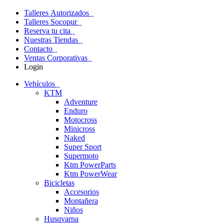
Talleres Autorizados
Talleres Socopur
Reserva tu cita
Nuestras Tiendas
Contacto
Ventas Corporativas
Login
Vehículos
KTM
Adventure
Enduro
Motocross
Minicross
Naked
Super Sport
Supermoto
Ktm PowerParts
Ktm PowerWear
Bicicletas
Accesorios
Montañera
Niños
Husqvarna