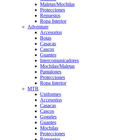
Maletas/Mochilas
Protecciones
Repuestos
Ropa Interior
Adventure
Accesorios
Botas
Casacas
Cascos
Guantes
Intercomunicadores
Mochilas/Maletas
Pantalones
Protecciones
Ropa Interior
MTB
Uniformes
Accesorios
Casacas
Cascos
Goggles
Guantes
Mochilas
Protecciones
Repuestos