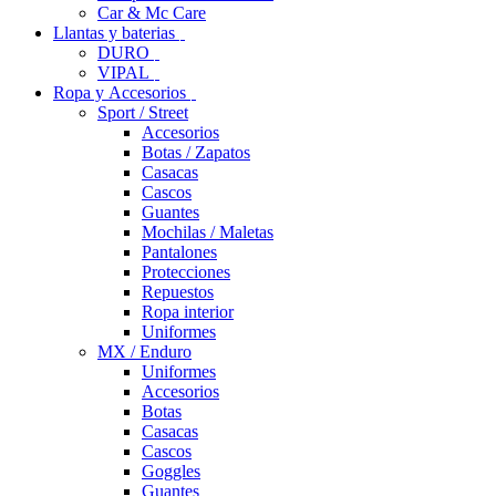
Car & Mc Care
Llantas y baterias
DURO
VIPAL
Ropa y Accesorios
Sport / Street
Accesorios
Botas / Zapatos
Casacas
Cascos
Guantes
Mochilas / Maletas
Pantalones
Protecciones
Repuestos
Ropa interior
Uniformes
MX / Enduro
Uniformes
Accesorios
Botas
Casacas
Cascos
Goggles
Guantes