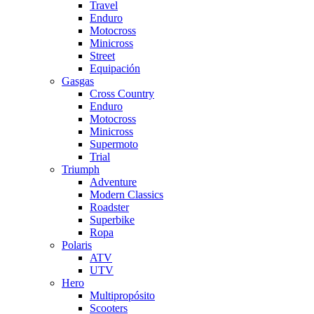
Travel
Enduro
Motocross
Minicross
Street
Equipación
Gasgas
Cross Country
Enduro
Motocross
Minicross
Supermoto
Trial
Triumph
Adventure
Modern Classics
Roadster
Superbike
Ropa
Polaris
ATV
UTV
Hero
Multipropósito
Scooters