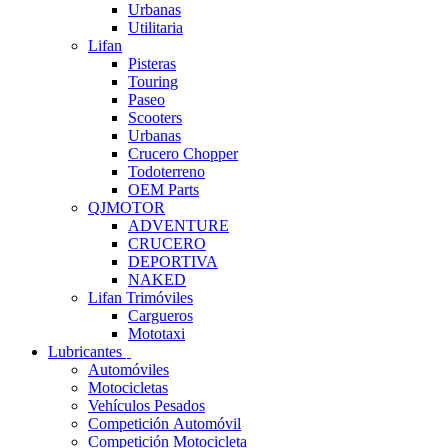
Urbanas
Utilitaria
Lifan
Pisteras
Touring
Paseo
Scooters
Urbanas
Crucero Chopper
Todoterreno
OEM Parts
QJMOTOR
ADVENTURE
CRUCERO
DEPORTIVA
NAKED
Lifan Trimóviles
Cargueros
Mototaxi
Lubricantes
Automóviles
Motocicletas
Vehículos Pesados
Competición Automóvil
Competición Motocicleta