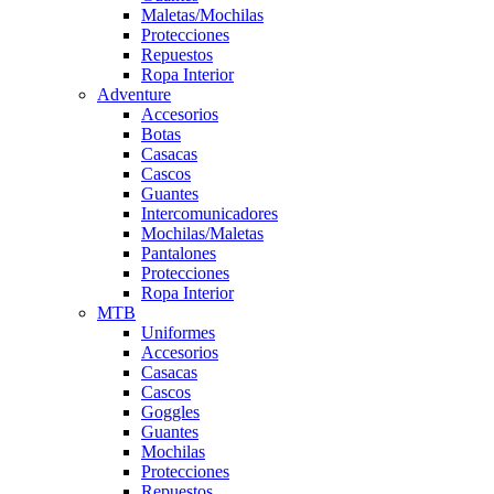
Maletas/Mochilas
Protecciones
Repuestos
Ropa Interior
Adventure
Accesorios
Botas
Casacas
Cascos
Guantes
Intercomunicadores
Mochilas/Maletas
Pantalones
Protecciones
Ropa Interior
MTB
Uniformes
Accesorios
Casacas
Cascos
Goggles
Guantes
Mochilas
Protecciones
Repuestos