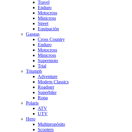
Travel
Enduro
Motocross
Minicross
Street
Equipación
Gasgas
Cross Country
Enduro
Motocross
Minicross
Supermoto
Trial
Triumph
Adventure
Modern Classics
Roadster
Superbike
Ropa
Polaris
ATV
UTV
Hero
Multipropósito
Scooters