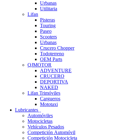
Urbanas
Utilitaria
Lifan
Pisteras
Touring
Paseo
Scooters
Urbanas
Crucero Chopper
Todoterreno
OEM Parts
QJMOTOR
ADVENTURE
CRUCERO
DEPORTIVA
NAKED
Lifan Trimóviles
Cargueros
Mototaxi
Lubricantes
Automóviles
Motocicletas
Vehículos Pesados
Competición Automóvil
Competición Motocicleta