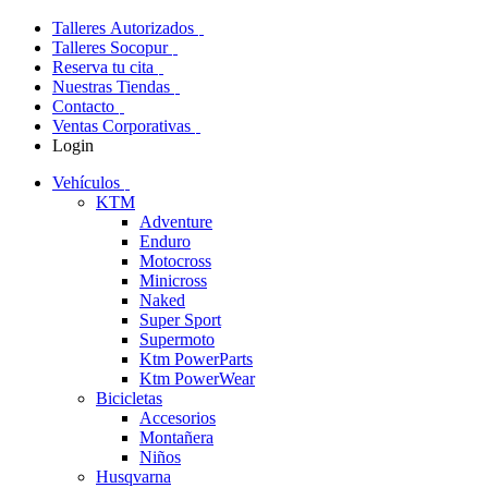
Talleres Autorizados
Talleres Socopur
Reserva tu cita
Nuestras Tiendas
Contacto
Ventas Corporativas
Login
Vehículos
KTM
Adventure
Enduro
Motocross
Minicross
Naked
Super Sport
Supermoto
Ktm PowerParts
Ktm PowerWear
Bicicletas
Accesorios
Montañera
Niños
Husqvarna