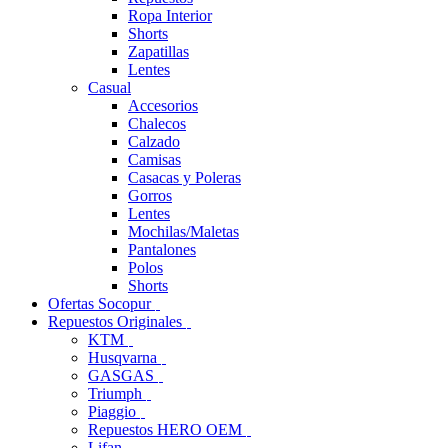
Ropa Interior
Shorts
Zapatillas
Lentes
Casual
Accesorios
Chalecos
Calzado
Camisas
Casacas y Poleras
Gorros
Lentes
Mochilas/Maletas
Pantalones
Polos
Shorts
Ofertas Socopur
Repuestos Originales
KTM
Husqvarna
GASGAS
Triumph
Piaggio
Repuestos HERO OEM
Lifan