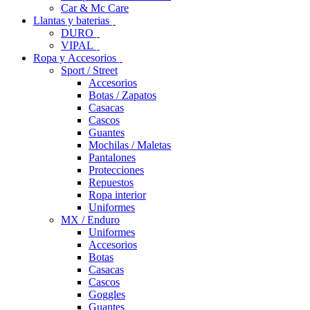
Car & Mc Care
Llantas y baterias
DURO
VIPAL
Ropa y Accesorios
Sport / Street
Accesorios
Botas / Zapatos
Casacas
Cascos
Guantes
Mochilas / Maletas
Pantalones
Protecciones
Repuestos
Ropa interior
Uniformes
MX / Enduro
Uniformes
Accesorios
Botas
Casacas
Cascos
Goggles
Guantes