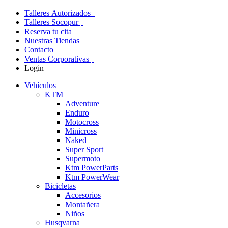
Talleres Autorizados
Talleres Socopur
Reserva tu cita
Nuestras Tiendas
Contacto
Ventas Corporativas
Login
Vehículos
KTM
Adventure
Enduro
Motocross
Minicross
Naked
Super Sport
Supermoto
Ktm PowerParts
Ktm PowerWear
Bicicletas
Accesorios
Montañera
Niños
Husqvarna