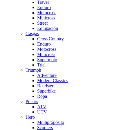
Travel
Enduro
Motocross
Minicross
Street
Equipación
Gasgas
Cross Country
Enduro
Motocross
Minicross
Supermoto
Trial
Triumph
Adventure
Modern Classics
Roadster
Superbike
Ropa
Polaris
ATV
UTV
Hero
Multipropósito
Scooters