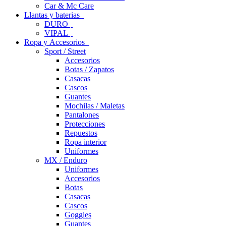
Car & Mc Care
Llantas y baterias
DURO
VIPAL
Ropa y Accesorios
Sport / Street
Accesorios
Botas / Zapatos
Casacas
Cascos
Guantes
Mochilas / Maletas
Pantalones
Protecciones
Repuestos
Ropa interior
Uniformes
MX / Enduro
Uniformes
Accesorios
Botas
Casacas
Cascos
Goggles
Guantes