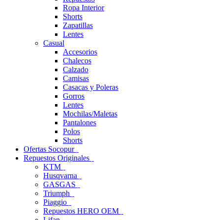
Ropa Interior
Shorts
Zapatillas
Lentes
Casual
Accesorios
Chalecos
Calzado
Camisas
Casacas y Poleras
Gorros
Lentes
Mochilas/Maletas
Pantalones
Polos
Shorts
Ofertas Socopur
Repuestos Originales
KTM
Husqvarna
GASGAS
Triumph
Piaggio
Repuestos HERO OEM
Lifan