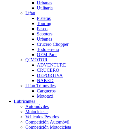
Urbanas
Utilitaria
Lifan
Pisteras
Touring
Paseo
Scooters
Urbanas
Crucero Chopper
Todoterreno
OEM Parts
QJMOTOR
ADVENTURE
CRUCERO
DEPORTIVA
NAKED
Lifan Trimóviles
Cargueros
Mototaxi
Lubricantes
Automóviles
Motocicletas
Vehículos Pesados
Competición Automóvil
Competición Motocicleta