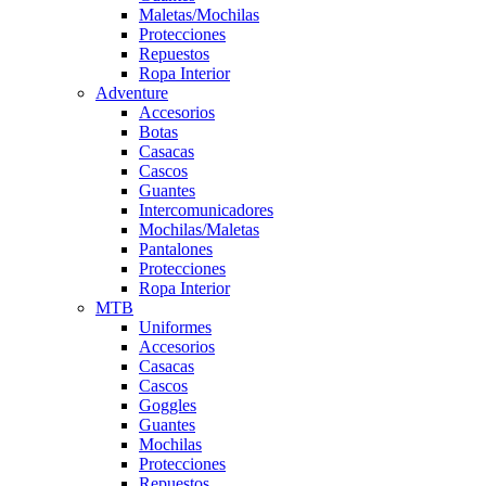
Maletas/Mochilas
Protecciones
Repuestos
Ropa Interior
Adventure
Accesorios
Botas
Casacas
Cascos
Guantes
Intercomunicadores
Mochilas/Maletas
Pantalones
Protecciones
Ropa Interior
MTB
Uniformes
Accesorios
Casacas
Cascos
Goggles
Guantes
Mochilas
Protecciones
Repuestos