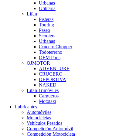
Urbanas
Utilitaria
Lifan
Pisteras
Touring
Paseo
Scooters
Urbanas
Crucero Chopper
Todoterreno
OEM Parts
QJMOTOR
ADVENTURE
CRUCERO
DEPORTIVA
NAKED
Lifan Trimóviles
Cargueros
Mototaxi
Lubricantes
Automóviles
Motocicletas
Vehículos Pesados
Competición Automóvil
Competición Motocicleta