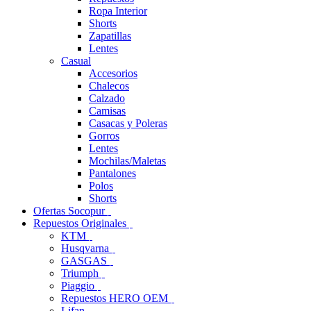
Ropa Interior
Shorts
Zapatillas
Lentes
Casual
Accesorios
Chalecos
Calzado
Camisas
Casacas y Poleras
Gorros
Lentes
Mochilas/Maletas
Pantalones
Polos
Shorts
Ofertas Socopur
Repuestos Originales
KTM
Husqvarna
GASGAS
Triumph
Piaggio
Repuestos HERO OEM
Lifan