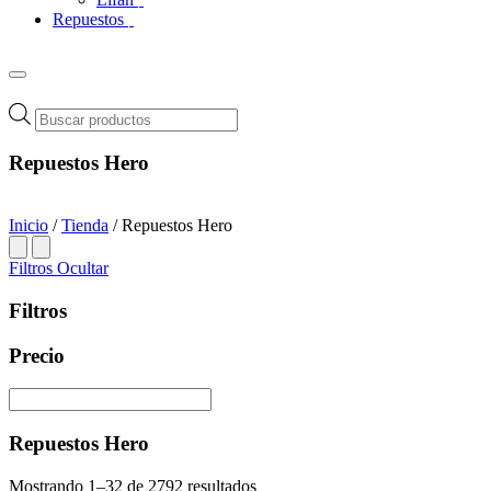
Repuestos
Búsqueda
de
productos
Repuestos Hero
Inicio
/
Tienda
/ Repuestos Hero
Filtros
Ocultar
Filtros
Precio
Repuestos Hero
Ordenado
Mostrando 1–32 de 2792 resultados