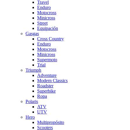
Travel
Enduro
Motocross
Minicross
Street
Equipación
Gasgas
Cross Country
Enduro
Motocross
Minicross
Supermoto
Trial
Triumph
Adventure
Modern Classics
Roadster
Superbike
Ropa
Polaris
ATV
UTV
Hero
Multipropósito
Scooters