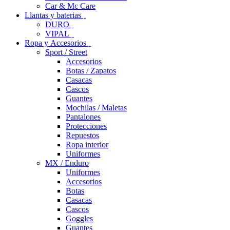
Car & Mc Care
Llantas y baterias
DURO
VIPAL
Ropa y Accesorios
Sport / Street
Accesorios
Botas / Zapatos
Casacas
Cascos
Guantes
Mochilas / Maletas
Pantalones
Protecciones
Repuestos
Ropa interior
Uniformes
MX / Enduro
Uniformes
Accesorios
Botas
Casacas
Cascos
Goggles
Guantes