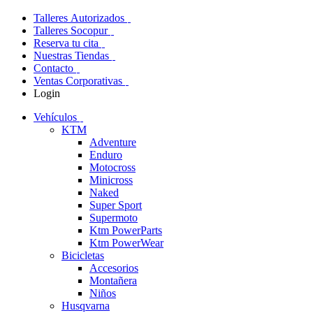
Talleres Autorizados
Talleres Socopur
Reserva tu cita
Nuestras Tiendas
Contacto
Ventas Corporativas
Login
Vehículos
KTM
Adventure
Enduro
Motocross
Minicross
Naked
Super Sport
Supermoto
Ktm PowerParts
Ktm PowerWear
Bicicletas
Accesorios
Montañera
Niños
Husqvarna