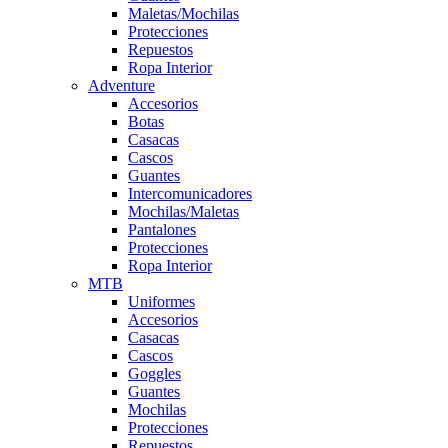
Maletas/Mochilas
Protecciones
Repuestos
Ropa Interior
Adventure
Accesorios
Botas
Casacas
Cascos
Guantes
Intercomunicadores
Mochilas/Maletas
Pantalones
Protecciones
Ropa Interior
MTB
Uniformes
Accesorios
Casacas
Cascos
Goggles
Guantes
Mochilas
Protecciones
Repuestos