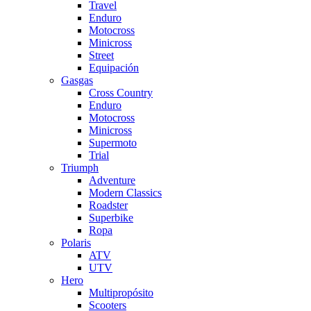
Travel
Enduro
Motocross
Minicross
Street
Equipación
Gasgas
Cross Country
Enduro
Motocross
Minicross
Supermoto
Trial
Triumph
Adventure
Modern Classics
Roadster
Superbike
Ropa
Polaris
ATV
UTV
Hero
Multipropósito
Scooters