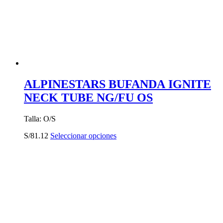
elegir
en
la
página
de
producto
ALPINESTARS BUFANDA IGNITE
NECK TUBE NG/FU OS
Talla: O/S
Este
S/
81.12
Seleccionar opciones
producto
tiene
múltiples
variantes.
Las
opciones
se
pueden
elegir