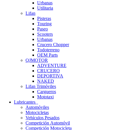
Urbanas
Utilitaria
Lifan
Pisteras
Touring
Paseo
Scooters
Urbanas
Crucero Chopper
Todoterreno
OEM Parts
QJMOTOR
ADVENTURE
CRUCERO
DEPORTIVA
NAKED
Lifan Trimóviles
Cargueros
Mototaxi
Lubricantes
Automóviles
Motocicletas
Vehículos Pesados
Competición Automóvil
Competición Motocicleta