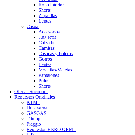
Ropa Interior
Shorts
Zapatillas
Lentes
Casual
Accesorios
Chalecos
Calzado
Camisas
Casacas y Poleras
Gorros
Lentes
Mochilas/Maletas
Pantalones
Polos
Shorts
Ofertas Socopur
Repuestos Originales
KTM
Husqvarna
GASGAS
Triumph
Piaggio
Repuestos HERO OEM
Lifan