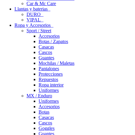
Car & Mc Care
Llantas y baterias
DURO
VIPAL
Ropa y Accesorios
Sport / Street
Accesorios
Botas / Zapatos
Casacas
Cascos
Guantes
Mochilas / Maletas
Pantalones
Protecciones
Repuestos
Ropa interior
Uniformes
MX / Enduro
Uniformes
Accesorios
Botas
Casacas
Cascos
Goggles
Guantes