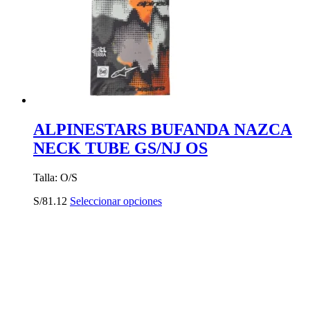
ALPINESTARS BUFANDA NAZCA
NECK TUBE GS/NJ OS
Talla: O/S
Este
S/
81.12
Seleccionar opciones
producto
tiene
múltiples
variantes.
Las
opciones
se
pueden