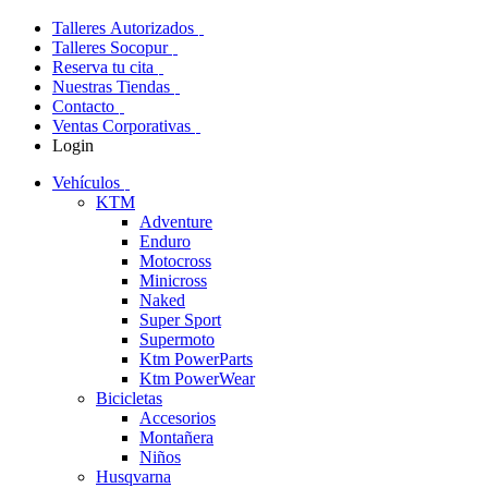
Talleres Autorizados
Talleres Socopur
Reserva tu cita
Nuestras Tiendas
Contacto
Ventas Corporativas
Login
Vehículos
KTM
Adventure
Enduro
Motocross
Minicross
Naked
Super Sport
Supermoto
Ktm PowerParts
Ktm PowerWear
Bicicletas
Accesorios
Montañera
Niños
Husqvarna