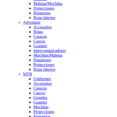
Maletas/Mochilas
Protecciones
Repuestos
Ropa Interior
Adventure
Accesorios
Botas
Casacas
Cascos
Guantes
Intercomunicadores
Mochilas/Maletas
Pantalones
Protecciones
Ropa Interior
MTB
Uniformes
Accesorios
Casacas
Cascos
Goggles
Guantes
Mochilas
Protecciones
Repuestos