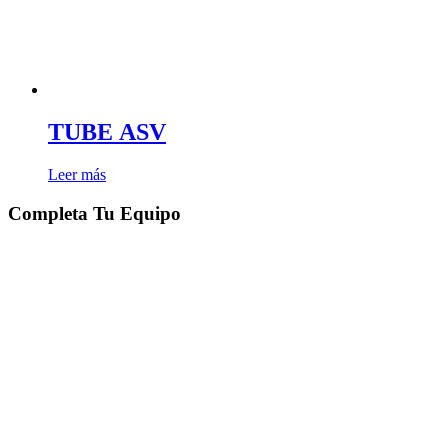
la
página
de
producto
TUBE ASV
Leer más
Completa Tu Equipo