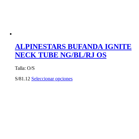
en
la
página
de
producto
ALPINESTARS BUFANDA IGNITE
NECK TUBE NG/BL/RJ OS
Talla: O/S
Este
S/
81.12
Seleccionar opciones
producto
tiene
múltiples
variantes.
Las
opciones
se
pueden
elegir
en