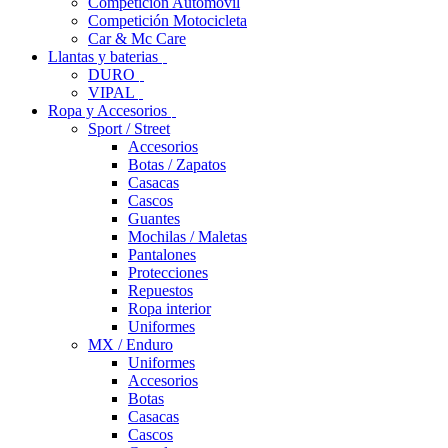
Competición Automóvil
Competición Motocicleta
Car & Mc Care
Llantas y baterias
DURO
VIPAL
Ropa y Accesorios
Sport / Street
Accesorios
Botas / Zapatos
Casacas
Cascos
Guantes
Mochilas / Maletas
Pantalones
Protecciones
Repuestos
Ropa interior
Uniformes
MX / Enduro
Uniformes
Accesorios
Botas
Casacas
Cascos