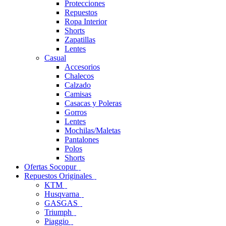
Protecciones
Repuestos
Ropa Interior
Shorts
Zapatillas
Lentes
Casual
Accesorios
Chalecos
Calzado
Camisas
Casacas y Poleras
Gorros
Lentes
Mochilas/Maletas
Pantalones
Polos
Shorts
Ofertas Socopur
Repuestos Originales
KTM
Husqvarna
GASGAS
Triumph
Piaggio