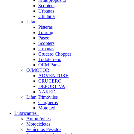
Multipropósito
Scooters
Urbanas
Utilitaria
Lifan
Pisteras
Touring
Paseo
Scooters
Urbanas
Crucero Chopper
Todoterreno
OEM Parts
QJMOTOR
ADVENTURE
CRUCERO
DEPORTIVA
NAKED
Lifan Trimóviles
Cargueros
Mototaxi
Lubricantes
Automóviles
Motocicletas
Vehículos Pesados