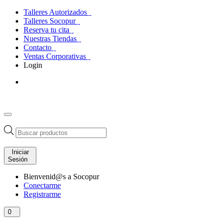
Talleres Autorizados
Talleres Socopur
Reserva tu cita
Nuestras Tiendas
Contacto
Ventas Corporativas
Login
Búsqueda
de
productos
Iniciar
Sesión
Bienvenid@s a Socopur
Conectarme
Registrarme
0