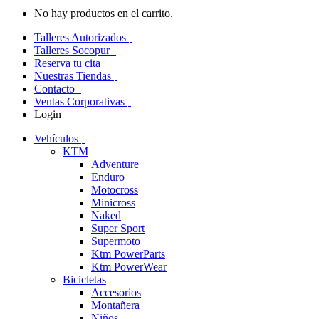
No hay productos en el carrito.
Talleres Autorizados
Talleres Socopur
Reserva tu cita
Nuestras Tiendas
Contacto
Ventas Corporativas
Login
Vehículos
KTM
Adventure
Enduro
Motocross
Minicross
Naked
Super Sport
Supermoto
Ktm PowerParts
Ktm PowerWear
Bicicletas
Accesorios
Montañera
Niños