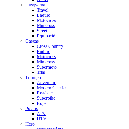
Husqvarna
Travel
Enduro
Motocross
Minicross
Street
Equipación
Gasgas
Cross Country
Enduro
Motocross
Minicross
Supermoto
Trial
Triumph
Adventure
Modern Classics
Roadster
Superbike
Ropa
Polaris
ATV
UTV
Hero