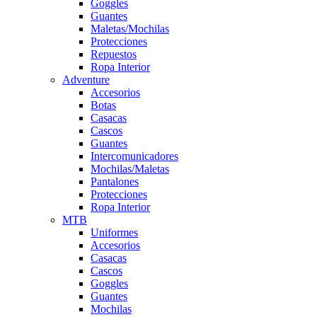
Goggles
Guantes
Maletas/Mochilas
Protecciones
Repuestos
Ropa Interior
Adventure
Accesorios
Botas
Casacas
Cascos
Guantes
Intercomunicadores
Mochilas/Maletas
Pantalones
Protecciones
Ropa Interior
MTB
Uniformes
Accesorios
Casacas
Cascos
Goggles
Guantes
Mochilas