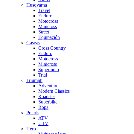
Husqvarna
Travel
Enduro
Motocross
Minicross
Street
Equipación
Gasgas
Cross Country
Enduro
Motocross
Minicross
Supermoto
Trial
Triumph
Adventure
Modern Classics
Roadster
Superbike
Ropa
Polaris
ATV
UTV
Hero