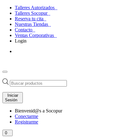
Talleres Autorizados
Talleres Socopur
Reserva tu cita
Nuestras Tiendas
Contacto
Ventas Corporativas
Login
Búsqueda
de
productos
Iniciar
Sesión
Bienvenid@s a Socopur
Conectarme
Registrarme
0