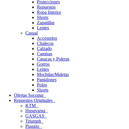
Protecciones
Repuestos
Ropa Interior
Shorts
Zapatillas
Lentes
Casual
Accesorios
Chalecos
Calzado
Camisas
Casacas y Poleras
Gorros
Lentes
Mochilas/Maletas
Pantalones
Polos
Shorts
Ofertas Socopur
Repuestos Originales
KTM
Husqvarna
GASGAS
Triumph
Piaggio