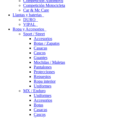
Competición Automóvil
Competición Motocicleta
Car & Mc Care
Llantas y baterias
DURO
VIPAL
Ropa y Accesorios
Sport / Street
Accesorios
Botas / Zapatos
Casacas
Cascos
Guantes
Mochilas / Maletas
Pantalones
Protecciones
Repuestos
Ropa interior
Uniformes
MX / Enduro
Uniformes
Accesorios
Botas
Casacas
Cascos