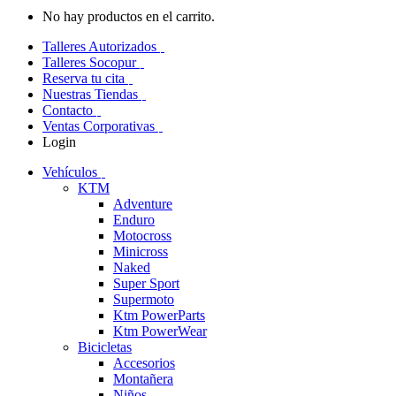
No hay productos en el carrito.
Talleres Autorizados
Talleres Socopur
Reserva tu cita
Nuestras Tiendas
Contacto
Ventas Corporativas
Login
Vehículos
KTM
Adventure
Enduro
Motocross
Minicross
Naked
Super Sport
Supermoto
Ktm PowerParts
Ktm PowerWear
Bicicletas
Accesorios
Montañera
Niños