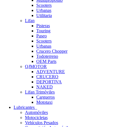
Multipropósito
Scooters
Urbanas
Utilitaria
Lifan
Pisteras
Touring
Paseo
Scooters
Urbanas
Crucero Chopper
Todoterreno
OEM Parts
QJMOTOR
ADVENTURE
CRUCERO
DEPORTIVA
NAKED
Lifan Trimóviles
Cargueros
Mototaxi
Lubricantes
Automóviles
Motocicletas
Vehículos Pesados