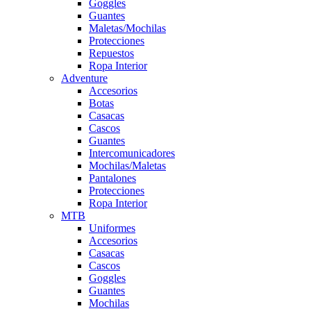
Goggles
Guantes
Maletas/Mochilas
Protecciones
Repuestos
Ropa Interior
Adventure
Accesorios
Botas
Casacas
Cascos
Guantes
Intercomunicadores
Mochilas/Maletas
Pantalones
Protecciones
Ropa Interior
MTB
Uniformes
Accesorios
Casacas
Cascos
Goggles
Guantes
Mochilas